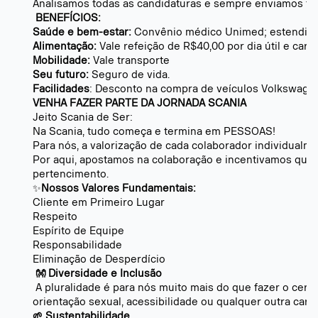
Analisamos todas as candidaturas e sempre enviamos fee
BENEFÍCIOS:
Saúde e bem-estar:
Convênio médico Unimed; estendido 
Alimentação:
Vale refeição de R$40,00 por dia útil e cart
Mobilidade:
Vale transporte
Seu futuro:
Seguro de vida.
Facilidades
: Desconto na compra de veículos Volkswag
VENHA FAZER PARTE DA JORNADA SCANIA
Jeito Scania de Ser:
Na Scania, tudo começa e termina em PESSOAS!
Para nós, a valorização de cada colaborador individual
Por aqui, apostamos na colaboração e incentivamos que, 
pertencimento.
✨
Nossos Valores Fundamentais:
Cliente em Primeiro Lugar
Respeito
Espírito de Equipe
Responsabilidade
Eliminação de Desperdício
👐
Diversidade e Inclusão
A pluralidade é para nós muito mais do que fazer o cert
orientação sexual, acessibilidade ou qualquer outra carac
🌱
Sustentabilidade