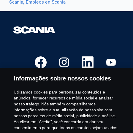
Scania,
Empleos en Scania
A
A
A
A
b
b
b
b
r
r
r
r
e
e
e
e
e
e
e
e
Informações sobre nossos cookies
m
m
m
m
u
u
u
u
m
m
m
m
a
a
a
a
Utilizamos cookies para personalizar conteúdos e
Vagas Disponíveis
n
n
n
n
anúncios, fornecer recursos de mídia social e analisar
o
o
o
o
Locais de Carreira
v
v
v
v
nosso tráfego. Nós também compartilhamos
a
a
a
a
Fale conosco
informações sobre a sua utilização do nosso site com
g
g
g
g
u
u
u
u
nossos parceiros de mídia social, publicidade e análise.
Sobre a Scania
i
i
i
i
Ao clicar em "Aceito", você concorda em dar seu
a
a
a
a
.
.
.
.
consentimento para que todos os cookies sejam usados