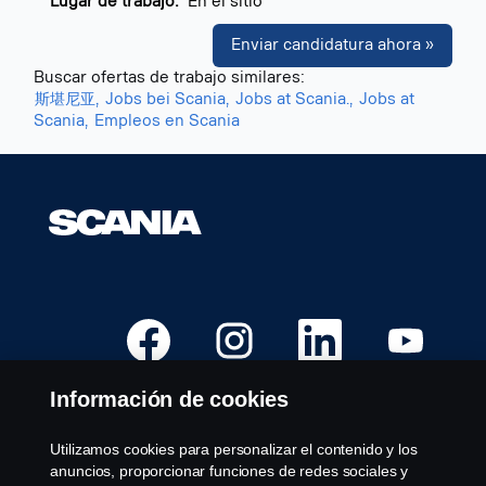
Lugar de trabajo:
En el sitio
Enviar candidatura ahora »
Buscar ofertas de trabajo similares:
斯堪尼亚,
Jobs bei Scania,
Jobs at Scania.,
Jobs at
Scania,
Empleos en Scania
S
S
S
S
e
e
e
e
a
a
a
a
b
b
b
b
r
r
r
r
Información de cookies
e
e
e
e
e
e
e
e
n
n
n
n
u
u
u
u
Utilizamos cookies para personalizar el contenido y los
Puestos Vacantes
n
n
n
n
anuncios, proporcionar funciones de redes sociales y
a
a
a
a
Localizaciones