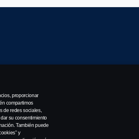
ncios, proporcionar
servados. Scania CV AB (publ), SE-151 87 Södertälje, Suecia
bién compartimos
s de redes sociales,
a dar su consentimiento
ormación. También puede
cookies" y