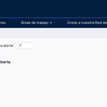
ones
Áreas de trabajo
Únete a nuestra Red de
a alerta:
bierta.