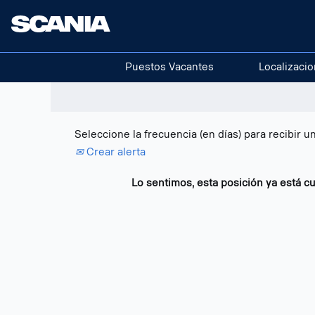
Buscar por palabra clave
Mostrar más opciones
Puestos Vacantes
Localizaci
Seleccione la frecuencia (en días) para recibir un
Crear alerta
Lo sentimos, esta posición ya está cu