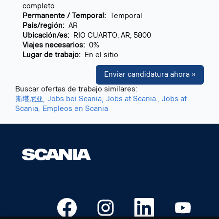
completo
Permanente / Temporal:
Temporal
País/región:
AR
Ubicación/es:
RIO CUARTO, AR, 5800
Viajes necesarios:
0%
Lugar de trabajo:
En el sitio
Enviar candidatura ahora »
Buscar ofertas de trabajo similares:
斯堪尼亚,
Jobs bei Scania,
Jobs at Scania.,
Jobs at
Scania,
Empleos en Scania
S
S
S
S
e
e
e
e
a
a
a
a