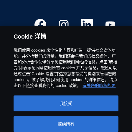
在
在
在
在
新
新
新
新
选
选
选
选
项
项
项
项
Cookie 详情
卡
卡
卡
卡
中
中
中
中
打
打
打
打
开
开
开
开
我们使用 cookies 来个性化内容和广告，提供社交媒体功
。
。
。
。
有效职位
能，并分析我们的流量。我们还会与我们的社交媒体、广
告和分析合作伙伴分享您使用我们网站的信息。点击“我接
职业地点
受”即表示您同意使用所有 cookies 并共享信息。您还可以
联系我们
通过点击“Cookie 设置”并选择您想接受的类别来管理您的
关于斯堪尼亚
cookies。欲了解我们如何使用 cookies 的详细信息，请点
击以下链接查看我们的 cookie 政策。
有关您的隐私的更
多信息
法律声明
我接受
私隐政策声明
插件
举报
拒绝所有