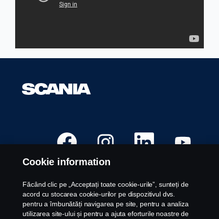
S
S
S
S
e
e
e
e
d
d
d
d
e
e
e
e
Cookie information
s
s
s
s
c
c
c
c
h
h
h
h
i
i
i
i
Făcând clic pe „Acceptați toate cookie-urile”, sunteți de
d
d
d
d
Posturi disponibile
acord cu stocarea cookie-urilor pe dispozitivul dvs.
e
e
e
e
î
î
î
î
pentru a îmbunătăți navigarea pe site, pentru a analiza
Locații carieră
n
n
n
n
utilizarea site-ului și pentru a ajuta eforturile noastre de
t
t
t
t