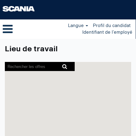
Langue
Profil du candidat
Identifiant de l’employé
Lieu de travail
Les
lecteurs
d’écran
ne
peuvent
pas
lire
la
carte
avec
possibilité
de
recherche