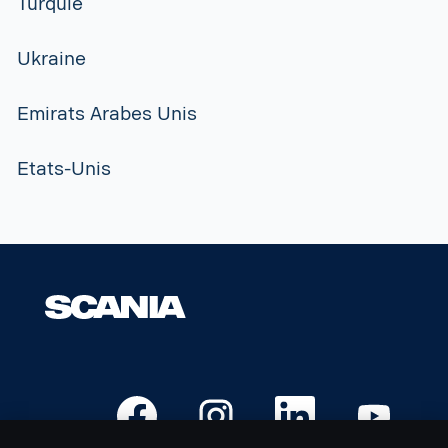
Turquie
Ukraine
Emirats Arabes Unis
Etats-Unis
S
S
S
S
’
’
’
’
o
o
o
o
u
u
u
u