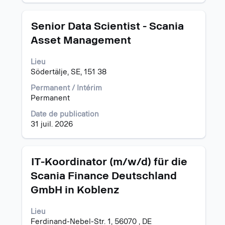
Titre
Sélectionnez
Senior Data Scientist - Scania
avec
Asset Management
la
barre
Lieu
d’espacement
Södertälje, SE, 151 38
pour
afficher
Permanent / Intérim
tout
Permanent
le
contenu
Date de publication
des
31 juil. 2026
informations
d’emploi.
Titre
Sélectionnez
IT-Koordinator (m/w/d) für die
avec
Scania Finance Deutschland
la
GmbH in Koblenz
barre
d’espacement
pour
Lieu
afficher
Ferdinand-Nebel-Str. 1, 56070 , DE