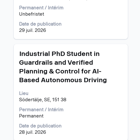
tout
Permanent / Intérim
le
Unbefristet
contenu
des
Date de publication
informations
29 juil. 2026
d’emploi.
Titre
Sélectionnez
Industrial PhD Student in
avec
Guardrails and Verified
la
Planning & Control for AI-
barre
d’espacement
Based Autonomous Driving
pour
afficher
Lieu
tout
Södertälje, SE, 151 38
le
contenu
Permanent / Intérim
des
Permanent
informations
Date de publication
d’emploi.
28 juil. 2026