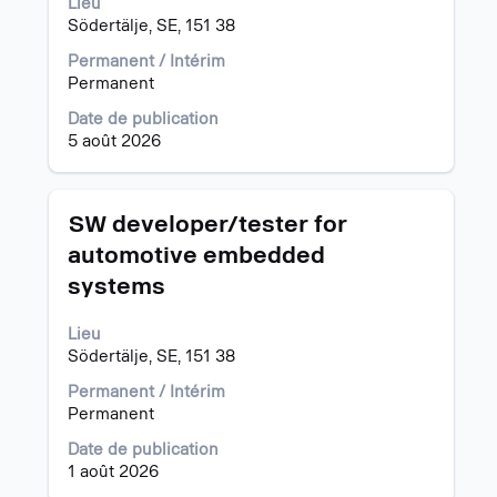
Lieu
barre
Södertälje, SE, 151 38
d’espacement
pour
Permanent / Intérim
afficher
Permanent
tout
Date de publication
le
5 août 2026
contenu
des
informations
d’emploi.
Titre
Sélectionnez
SW developer/tester for
avec
automotive embedded
la
systems
barre
d’espacement
pour
Lieu
afficher
Södertälje, SE, 151 38
tout
Permanent / Intérim
le
Permanent
contenu
des
Date de publication
informations
1 août 2026
d’emploi.