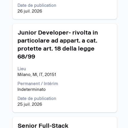
contenu
Date de publication
des
26 juil. 2026
informations
d’emploi.
Titre
Sélectionnez
Junior Developer- rivolta in
avec
particolare ad appart. a cat.
la
protette art. 18 della legge
barre
d’espacement
68/99
pour
afficher
Lieu
tout
Milano, MI, IT, 20151
le
contenu
Permanent / Intérim
des
Indeterminato
informations
Date de publication
d’emploi.
25 juil. 2026
Titre
Sélectionnez
Senior Full-Stack