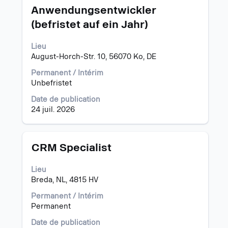
avec
Anwendungsentwickler
la
(befristet auf ein Jahr)
barre
d’espacement
pour
Lieu
afficher
August-Horch-Str. 10, 56070 Ko, DE
tout
Permanent / Intérim
le
Unbefristet
contenu
des
Date de publication
informations
24 juil. 2026
d’emploi.
Titre
Sélectionnez
CRM Specialist
avec
la
Lieu
barre
Breda, NL, 4815 HV
d’espacement
pour
Permanent / Intérim
afficher
Permanent
tout
Date de publication
le