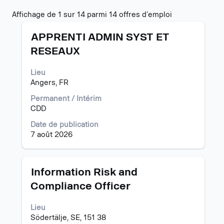
Résultats
Affichage de 1 sur 14 parmi 14 offres d’emploi
de
Titre
Sélectionnez
la
APPRENTI ADMIN SYST ET
avec
recherche
RESEAUX
la
pour
barre
"".
Lieu
d’espacement
Affichage
Angers, FR
pour
de
afficher
1
Permanent / Intérim
tout
sur
CDD
le
14
contenu
parmi
Date de publication
des
14
7 août 2026
informations
offres
d’emploi.
d’emploi
Utilisez
Titre
Sélectionnez
Information Risk and
la
avec
Compliance Officer
touche
la
tabulation
barre
pour
Lieu
d’espacement
naviguer
Södertälje, SE, 151 38
pour