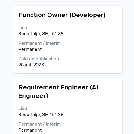
Titre
Sélectionnez
Function Owner (Developer)
avec
la
Lieu
barre
Södertälje, SE, 151 38
d’espacement
pour
Permanent / Intérim
afficher
Permanent
tout
Date de publication
le
28 juil. 2026
contenu
des
informations
d’emploi.
Titre
Sélectionnez
Requirement Engineer (AI
avec
Engineer)
la
barre
Lieu
d’espacement
Södertälje, SE, 151 38
pour
afficher
Permanent / Intérim
tout
Permanent
le