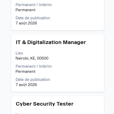
dans
afficher
Permanent / Intérim
la
tout
Permanent
liste
le
d’emplois.
contenu
Date de publication
Sélectionnez
des
7 août 2026
pour
informations
afficher
d’emploi.
les
Titre
Sélectionnez
détails
IT & Digitalization Manager
avec
complets
la
de
Lieu
barre
l’emploi.
Nairobi, KE, 00500
d’espacement
pour
Permanent / Intérim
afficher
Permanent
tout
Date de publication
le
7 août 2026
contenu
des
informations
d’emploi.
Titre
Sélectionnez
Cyber Security Tester
avec
la