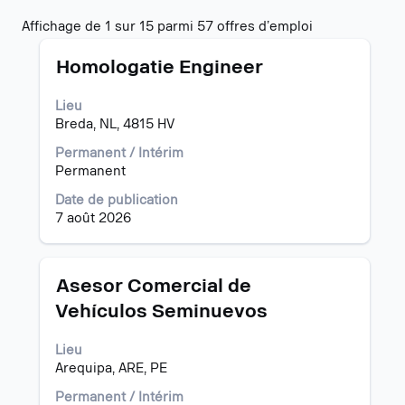
Résultats
Affichage de 1 sur 15 parmi 57 offres d’emploi
de
Titre
Sélectionnez
la
Homologatie Engineer
avec
recherche
la
pour
Lieu
barre
"".
Breda, NL, 4815 HV
d’espacement
Affichage
pour
de
Permanent / Intérim
afficher
1
Permanent
tout
sur
Date de publication
le
15
7 août 2026
contenu
parmi
des
57
informations
offres
d’emploi.
d’emploi
Titre
Sélectionnez
Asesor Comercial de
Utilisez
avec
Vehículos Seminuevos
la
la
touche
barre
Lieu
tabulation
d’espacement
Arequipa, ARE, PE
pour
pour
naviguer
afficher
Permanent / Intérim