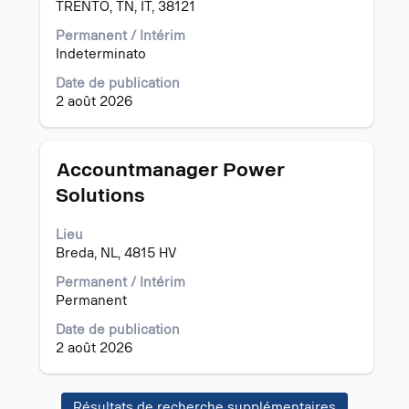
afficher
TRENTO, TN, IT, 38121
tout
Permanent / Intérim
le
Indeterminato
contenu
des
Date de publication
informations
2 août 2026
d’emploi.
Titre
Sélectionnez
Accountmanager Power
avec
Solutions
la
barre
Lieu
d’espacement
Breda, NL, 4815 HV
pour
afficher
Permanent / Intérim
tout
Permanent
le
contenu
Date de publication
des
2 août 2026
informations
d’emploi.
Résultats de recherche supplémentaires