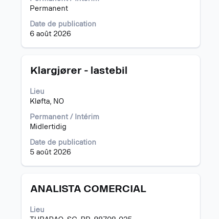
tout
Permanent
le
contenu
Date de publication
des
6 août 2026
informations
d’emploi.
Titre
Sélectionnez
Klargjører - lastebil
avec
la
Lieu
barre
Kløfta, NO
d’espacement
pour
Permanent / Intérim
afficher
Midlertidig
tout
Date de publication
le
5 août 2026
contenu
des
informations
d’emploi.
Titre
Sélectionnez
ANALISTA COMERCIAL
avec
la
Lieu
barre