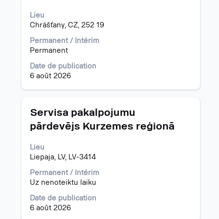
barre
Lieu
d’espacement
Chrášťany, CZ, 252 19
pour
afficher
Permanent / Intérim
tout
Permanent
le
contenu
Date de publication
des
6 août 2026
informations
d’emploi.
Titre
Sélectionnez
Servisa pakalpojumu
avec
pārdevējs Kurzemes reģionā
la
barre
Lieu
d’espacement
Liepaja, LV, LV-3414
pour
afficher
Permanent / Intérim
tout
Uz nenoteiktu laiku
le
contenu
Date de publication
des
6 août 2026
informations