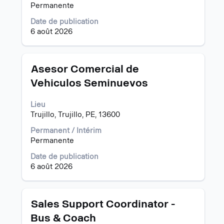
dans
tout
Permanente
la
le
liste
contenu
Date de publication
d’emplois.
des
6 août 2026
Sélectionnez
informations
pour
d’emploi.
afficher
Titre
Sélectionnez
Asesor Comercial de
les
avec
détails
Vehiculos Seminuevos
la
complets
barre
de
Lieu
d’espacement
l’emploi.
Trujillo, Trujillo, PE, 13600
pour
afficher
Permanent / Intérim
tout
Permanente
le
contenu
Date de publication
des
6 août 2026
informations
d’emploi.
Titre
Sélectionnez
Sales Support Coordinator -
avec
Bus & Coach
la