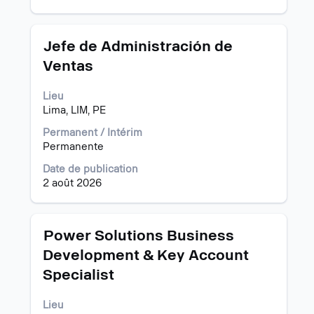
informations
d’emploi.
Titre
Sélectionnez
Jefe de Administración de
avec
Ventas
la
barre
Lieu
d’espacement
Lima, LIM, PE
pour
afficher
Permanent / Intérim
tout
Permanente
le
contenu
Date de publication
des
2 août 2026
informations
d’emploi.
Titre
Sélectionnez
Power Solutions Business
avec
Development & Key Account
la
Specialist
barre
d’espacement
pour
Lieu