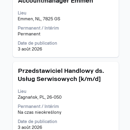
Accountmanager Emmen
avec
la
Lieu
barre
Emmen, NL, 7825 GS
d’espacement
pour
Permanent / Intérim
afficher
Permanent
tout
Date de publication
le
3 août 2026
contenu
des
informations
d’emploi.
Titre
Sélectionnez
Przedstawiciel Handlowy ds.
avec
Usług Serwisowych [k/m/d]
la
barre
Lieu
d’espacement
Zagnańsk, PL, 26-050
pour
afficher
Permanent / Intérim
tout
Na czas nieokreślony
le
contenu
Date de publication
des
3 août 2026