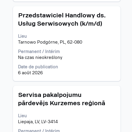
d’emploi.
Titre
Sélectionnez
Przedstawiciel Handlowy ds.
avec
Usług Serwisowych (k/m/d)
la
barre
Lieu
d’espacement
Tarnowo Podgórne, PL, 62-080
pour
afficher
Permanent / Intérim
tout
Na czas nieokreślony
le
contenu
Date de publication
des
6 août 2026
informations
d’emploi.
Titre
Sélectionnez
Servisa pakalpojumu
avec
pārdevējs Kurzemes reģionā
la
barre
Lieu
d’espacement
Liepaja, LV, LV-3414
pour
afficher
Permanent / Intérim