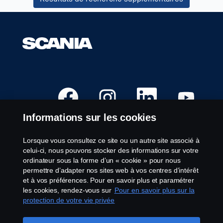
S
S
S
S
’
’
’
’
o
o
o
o
u
u
u
u
Informations sur les cookies
v
v
v
v
r
r
r
r
e
e
e
e
d
d
d
d
Lorsque vous consultez ce site ou un autre site associé à
a
a
a
a
Postes vacants
celui-ci, nous pouvons stocker des informations sur votre
n
n
n
n
s
s
s
s
ordinateur sous la forme d’un « cookie » pour nous
Lieu de travail
u
u
u
u
permettre d’adapter nos sites web à vos centres d’intérêt
n
n
n
n
Contactez-nous
n
n
n
n
et à vos préférences. Pour en savoir plus et paramétrer
o
o
o
o
À propos de Scania
les cookies, rendez-vous sur
Pour en savoir plus sur la
u
u
u
u
v
v
v
v
protection de votre vie privée
e
e
e
e
l
l
l
l
Mentions légales
o
o
o
o