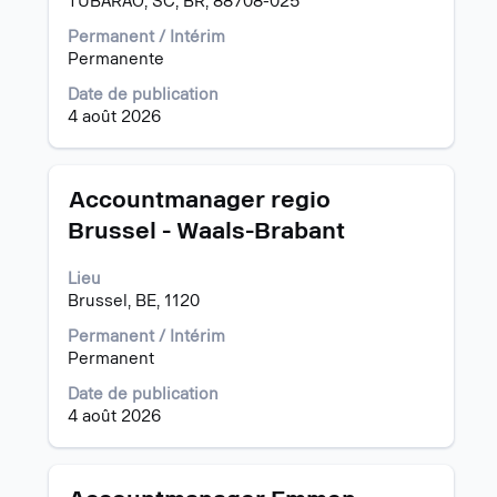
TUBARAO, SC, BR, 88708-025
d’espacement
pour
Permanent / Intérim
afficher
Permanente
tout
Date de publication
le
4 août 2026
contenu
des
informations
d’emploi.
Titre
Sélectionnez
Accountmanager regio
avec
Brussel - Waals-Brabant
la
barre
Lieu
d’espacement
Brussel, BE, 1120
pour
afficher
Permanent / Intérim
tout
Permanent
le
contenu
Date de publication
des
4 août 2026
informations
d’emploi.
Titre
Sélectionnez