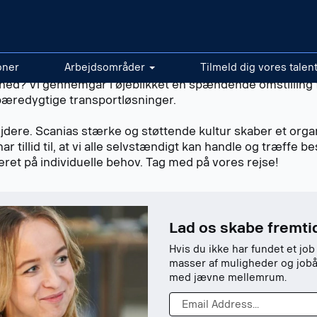
nt netværk
oner
Arbejdsområder
Tilmeld dig vores talen
ghed? Vi gennemgår i øjeblikket en spændende omstilling f
 bæredygtige transportløsninger.
jdere. Scanias stærke og støttende kultur skaber et organ
ar tillid til, at vi alle selvstændigt kan handle og træffe be
eret på individuelle behov. Tag med på vores rejse!
Lad os skabe fremt
Hvis du ikke har fundet et job
masser af muligheder og jobåb
med jævne mellemrum.