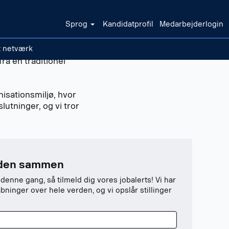
Sprog
Kandidatprofil
Medarbejderlogin
t netværk
ra en traditionel
isationsmiljø, hvor
slutninger, og vi tror
iden sammen
 denne gang, så tilmeld dig vores jobalerts! Vi har
ninger over hele verden, og vi opslår stillinger