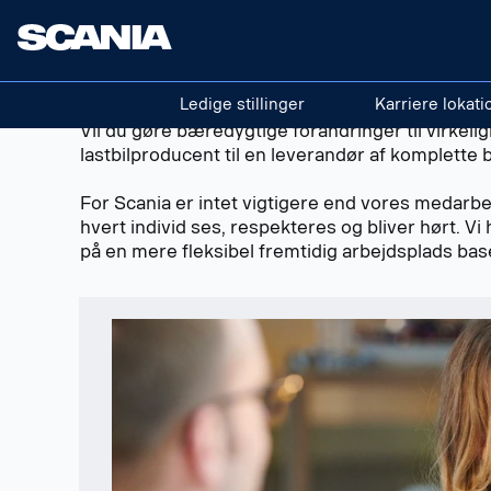
Tilmeld dig vores tale
Ledige stillinger
Karriere lokati
Vil du gøre bæredygtige forandringer til virkeli
lastbilproducent til en leverandør af komplette
For Scania er intet vigtigere end vores medarbe
hvert individ ses, respekteres og bliver hørt. Vi h
på en mere fleksibel fremtidig arbejdsplads bas