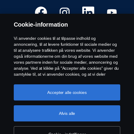
Å
Å
Å
Å
b
b
b
b
n
n
n
n
e
e
e
e
Cookie-information
r
r
r
r
i
i
i
i
e
e
e
e
n
n
n
n
Vi anvender cookies til at tilpasse indhold og
n
n
n
n
Ledige stillinger
annoncering, til at levere funktioner til sociale medier og
y
y
y
y
f
f
f
f
til at analysere trafikken på vores website. Vi anvender
Karriere lokationer
a
a
a
a
også informationerne om din brug af vores website med
n
n
n
n
Kontakt os
e
e
e
e
vores partnere inden for sociale medier, annoncering og
.
.
.
.
Om Scania
analyse. Ved at klikke på "Accepter alle cookies" giver du
samtykke til, at vi anvender cookies, og at vi deler
informationerne. For yderligere information om, hvordan
Juridisk meddelelse
vi bruger cookies, kan du besøge vores afsnit om
cookies, som du kan finde ved enten at klikke på linket
Accepter alle cookies
Fortrolighedserklæring
efter denne tekst eller administrere dine cookies ved at
Cookies
klikke på "Cookie-indstillinger".
Cookie-politik
Whistleblowing
Afvis alle