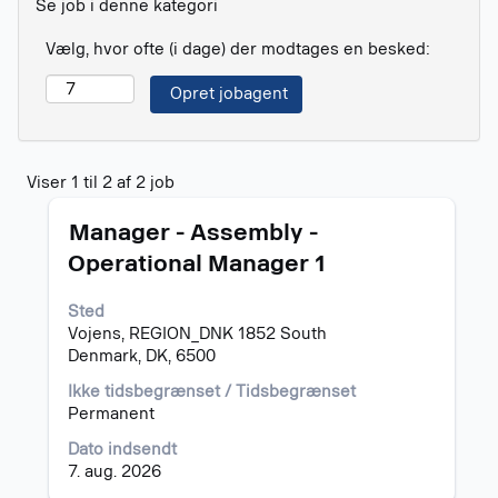
Se job i denne kategori
Vælg, hvor ofte (i dage) der modtages en besked:
Søgeresultater
Viser 1 til 2 af 2 job
for
Stilling
Vælg
"".
Manager - Assembly -
med
Viser
Operational Manager 1
mellemrumstasten
1
for
til
Sted
at
2
Vojens, REGION_DNK 1852 South
se
af
Denmark, DK, 6500
det
2
fulde
job
Ikke tidsbegrænset / Tidsbegrænset
indhold
Tryk
Permanent
af
på
joboplysningerne.
tabulatortasten
Dato indsendt
for
7. aug. 2026
at