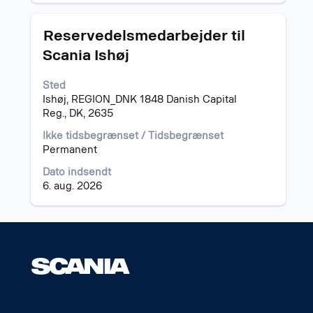
navigere
til
Stilling
Vælg
Reservedelsmedarbejder til
joblisten.
med
Scania Ishøj
Vælg
mellemrumstasten
for
for
at
Sted
at
se
Ishøj, REGION_DNK 1848 Danish Capital
se
alle
Reg., DK, 2635
det
detaljer
fulde
Ikke tidsbegrænset / Tidsbegrænset
for
indhold
Permanent
jobbet.
af
joboplysningerne.
Dato indsendt
6. aug. 2026