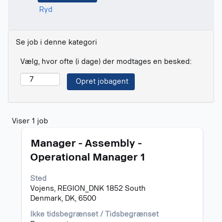
Ryd
Se job i denne kategori
Vælg, hvor ofte (i dage) der modtages en besked:
Søgeresultater
Viser 1 job
for
Stilling
Vælg
"".
Manager - Assembly -
med
Viser
Operational Manager 1
mellemrumstasten
1
for
job
Sted
at
Tryk
Vojens, REGION_DNK 1852 South
se
på
Denmark, DK, 6500
det
tabulatortasten
fulde
for
Ikke tidsbegrænset / Tidsbegrænset
indhold
at