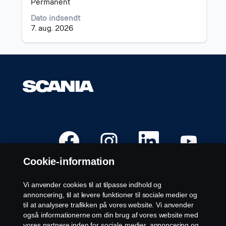
Permanent
af
navigere
joboplysningerne.
til
Dato indsendt
joblisten.
7. aug. 2026
Vælg
for
at
se
alle
detaljer
for
jobbet.
Å
Å
Å
Å
b
b
b
b
n
n
n
n
e
e
e
e
Cookie-information
r
r
r
r
i
i
i
i
e
e
e
e
n
n
n
n
Vi anvender cookies til at tilpasse indhold og
n
n
n
n
Ledige stillinger
annoncering, til at levere funktioner til sociale medier og
y
y
y
y
f
f
f
f
til at analysere trafikken på vores website. Vi anvender
Karriere lokationer
a
a
a
a
også informationerne om din brug af vores website med
n
n
n
n
Kontakt os
e
e
e
e
vores partnere inden for sociale medier, annoncering og