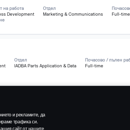
т на работа
Отдел
Почасов
ess Development
Marketing & Communications
Full-time
ане
Отдел
Почасово / пълен ра
ent
IADBA Parts Application & Data
Full-time
Повече резултати от търсене
ието и рекламите, да
ираме трафика си.
ашия сайт от нашите