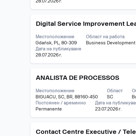
28.07.2026 г.
да
прегледате
пълното
Позиция
Изберете
съдържание
Digital Service Improvement Le
с
на
бутона
информацията
Местоположение
Област на работа
за
за
Gdańsk, PL, 80-309
Business Development
интервал,
задание.
Дата на публикуване
за
28.07.2026 г.
да
прегледате
пълното
Позиция
Изберете
съдържание
ANALISTA DE PROCESSOS
с
на
бутона
информацията
Местоположение
Област
О
за
за
BIGUACU, SC, BR, 88160-450
SC
B
интервал,
задание.
Постоянен / временно
Дата на публикув
за
Permanente
23.07.2026 г.
да
прегледате
пълното
Позиция
Изберете
съдържание
Contact Centre Executive / Tele