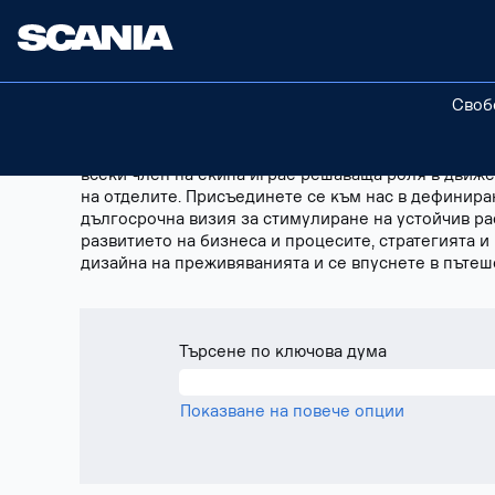
Business
Бизнес развитие
Development
BG
Своб
Нашите инициативи за
бизнес развитие
обхващат р
и възможности за хора с различни умения и амбиц
всеки член на екипа играе решаваща роля в движе
на отделите. Присъединете се към нас в дефиниран
дългосрочна визия за стимулиране на устойчив ра
развитието на бизнеса и процесите, стратегията и
дизайна на преживяванията и се впуснете в пътеш
Търсене по ключова дума
Показване на повече опции