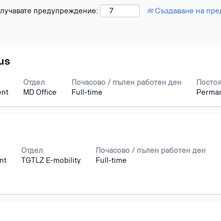
получавате предупреждение:
Създаване на пр
us
Отдел
Почасово / пълен работен ден
Постоя
ent
MD Office
Full-time
Perma
Отдел
Почасово / пълен работен ден
nt
TGTLZ E-mobility
Full-time
те