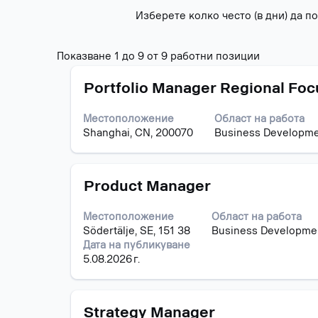
Изберете колко често (в дни) да 
Резултати
Показване 1 до 9 от 9 работни позиции
от
Позиция
Изберете
търсене
Portfolio Manager Regional Foc
с
за
бутона
"".
Местоположение
Област на работа
за
Показване
Shanghai, CN, 200070
Business Developm
интервал,
1
за
до
да
9
Позиция
Изберете
прегледате
Product Manager
от
с
пълното
9
бутона
съдържание
работни
Местоположение
Област на работа
за
на
позиции
Södertälje, SE, 151 38
Business Developme
интервал,
информацията
Използвай
Дата на публикуване
за
за
клавиш
5.08.2026 г.
да
задание.
таб,
прегледате
за
пълното
да
Позиция
Изберете
съдържание
Strategy Manager
навигирате