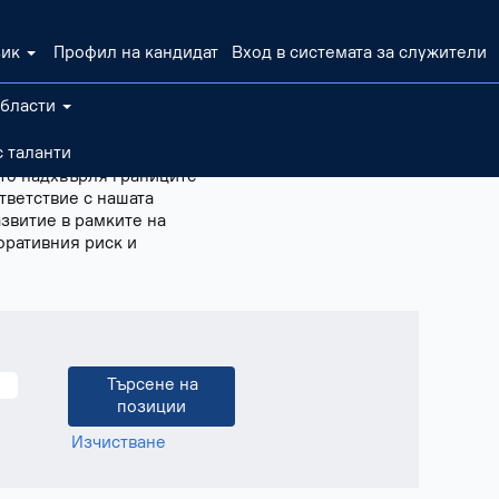
зик
Профил на кандидат
Вход в системата за служители
области
вят широк избор от роли
 таланти
сътрудничество, където
ето надхвърля границите
тветствие с нашата
звитие в рамките на
оративния риск и
Изчистване