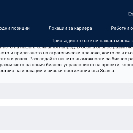
Е
одни позиции
Локации за кариера
Работни 
азлични области на организацията на Scania, като предоста
Присъединете се към нашата мрежа с
ии. Ние вярваме в насърчаването на култура на иновации и 
нието на нашата компания напред. В Scania бизнес развити
ето и прилагането на стратегически планове, които са в съо
стеж и успех. Разгледайте нашите възможности за бизнес ра
 развитието на новия бизнес, управлението на проекти, корп
ествие на иновации и високи постижения със Scania.