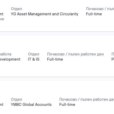
Отдел
Почасово / пъ
nt
YG Asset Management and Circularity
Full-time
ане
работа
Отдел
Почасово / пълен работен ден
П
evelopment
IT & IS
Full-time
P
Отдел
Почасово / пълен работен д
nt
YMBC Global Accounts
Full-time