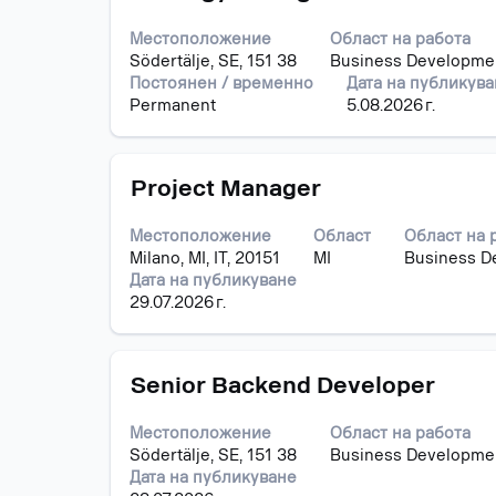
с
на
списъка
бутона
информацията
със
Местоположение
Област на работа
за
за
задания.
Södertälje, SE, 151 38
Business Developme
интервал,
задание.
Изберете
Постоянен / временно
Дата на публикув
за
да
Permanent
5.08.2026 г.
да
видите
прегледате
пълните
пълното
подробни
Позиция
Изберете
съдържание
Project Manager
данни
с
на
за
бутона
информацията
заданието.
Местоположение
Област
Област на 
за
за
Milano, MI, IT, 20151
MI
Business D
интервал,
задание.
Дата на публикуване
за
29.07.2026 г.
да
прегледате
пълното
Позиция
Изберете
съдържание
Senior Backend Developer
с
на
бутона
информацията
Местоположение
Област на работа
за
за
Södertälje, SE, 151 38
Business Developme
интервал,
задание.
Дата на публикуване
за