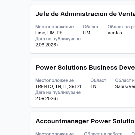
прегледате
пълното
Позиция
Изберете
съдържание
Jefe de Administración de Vent
с
на
бутона
информацията
Местоположение
Област
Област на р
за
за
Lima, LIM, PE
LIM
Ventas
интервал,
задание.
Дата на публикуване
за
2.08.2026 г.
да
прегледате
пълното
Позиция
Изберете
съдържание
Power Solutions Business Deve
с
на
бутона
информацията
Местоположение
Област
Област н
за
за
TRENTO, TN, IT, 38121
TN
Sales/Ve
интервал,
задание.
Дата на публикуване
за
2.08.2026 г.
да
прегледате
пълното
Позиция
Изберете
съдържание
Accountmanager Power Solutio
с
на
бутона
информацията
Местоположение
Област на работа
О