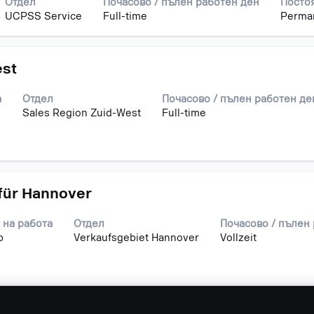
Отдел
Почасово / пълен работен ден
Посто
UCPSS Service
Full-time
Perma
est
а
Отдел
Почасово / пълен работен де
Sales Region Zuid-West
Full-time
für Hannover
 на работа
Отдел
Почасово / пълен
b
Verkaufsgebiet Hannover
Vollzeit
Повече резултати от търсене