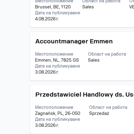
Местоположение
Област на работа
О
за
за
Brussel, BE, 1120
Sales
V
интервал,
задание.
Дата на публикуване
за
4.08.2026 г.
да
прегледате
пълното
Позиция
Изберете
съдържание
Accountmanager Emmen
с
на
бутона
информацията
Местоположение
Област на работа
за
за
Emmen, NL, 7825 GS
Sales
интервал,
задание.
Дата на публикуване
за
3.08.2026 г.
да
прегледате
пълното
Позиция
Изберете
съдържание
Przedstawiciel Handlowy ds. U
с
на
бутона
информацията
Местоположение
Област на работа
за
за
Zagnańsk, PL, 26-050
Sprzedaż
интервал,
задание.
Дата на публикуване
за
3.08.2026 г.
да