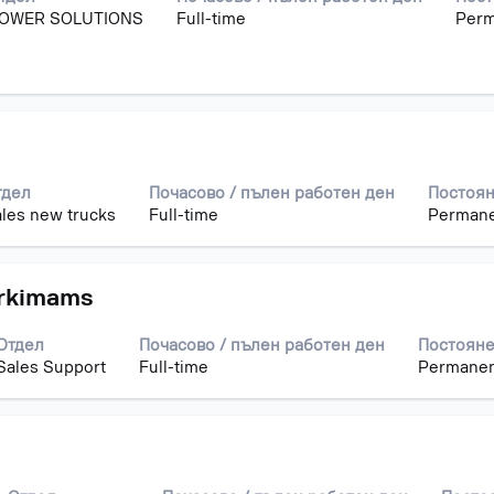
OWER SOLUTIONS
Full-time
Perm
тдел
Почасово / пълен работен ден
Постоян
les new trucks
Full-time
Perman
irkimams
Отдел
Почасово / пълен работен ден
Постояне
Sales Support
Full-time
Permane