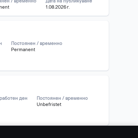
янен / временно
Дата на публикуване
nent
1.08.2026 г.
н
Постоянен / временно
Permanent
 работен ден
Постоянен / временно
Unbefristet