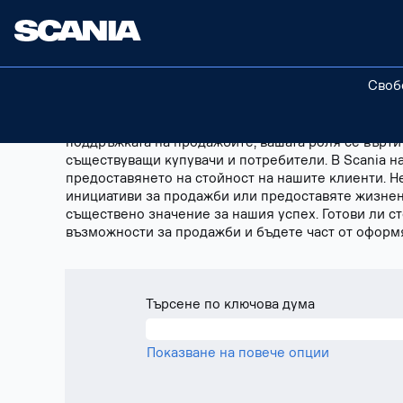
Sales
Продажби
BG
Своб
В сферата на продажбите в Scania ние се стреми
Независимо дали сте специализирани в продажбит
поддръжката на продажбите, вашата роля се върти
съществуващи купувачи и потребители. В Scania н
предоставянето на стойност на нашите клиенти. Н
инициативи за продажби или предоставяте жизнен
съществено значение за нашия успех. Готови ли с
възможности за продажби и бъдете част от оформя
Търсене по ключова дума
Показване на повече опции