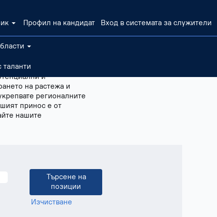
зик
Профил на кандидат
Вход в системата за служители
области
важаеми клиенти.
 таланти
е на дилъри или
отенциални и
рането на растежа и
 укрепвате регионалните
шият принос е от
айте нашите
Изчистване