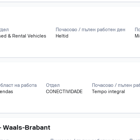
те
е
тдел
Почасово / пълен работен ден
По
ed & Rental Vehicles
Heltid
Mi
и
о.
бласт на работа
Отдел
Почасово / пълен ра
endas
CONECTIVIDADE
Tempo integral
- Waals-Brabant