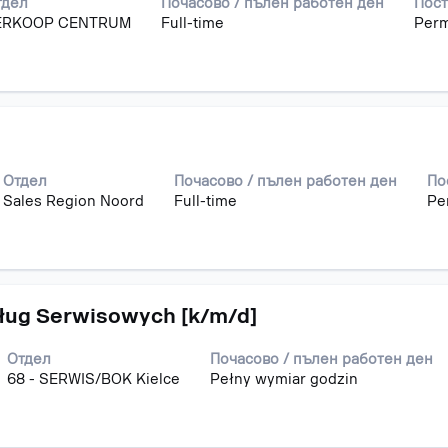
тдел
Почасово / пълен работен ден
Пост
ERKOOP CENTRUM
Full-time
Per
Отдел
Почасово / пълен работен ден
По
Sales Region Noord
Full-time
Pe
sług Serwisowych [k/m/d]
Отдел
Почасово / пълен работен ден
68 - SERWIS/BOK Kielce
Pełny wymiar godzin