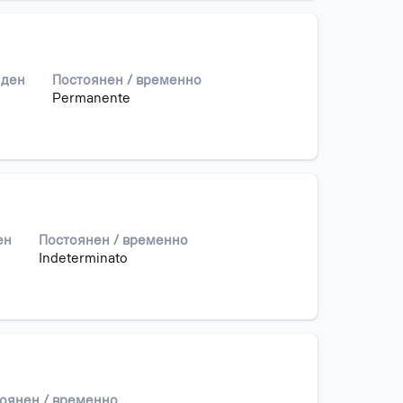
 ден
Постоянен / временно
Permanente
ен
Постоянен / временно
Indeterminato
оянен / временно