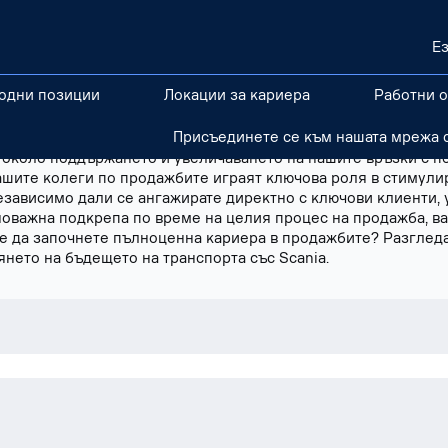
Е
одни позиции
Локации за кариера
Работни 
м да изграждаме и поддържаме взаимоотношения с нашите у
Присъединете се към нашата мрежа с
е на ключови клиенти, регионалните продажби и продажбит
 около поддържането и увеличаването на нашите връзки с п
ашите колеги по продажбите играят ключова роля в стимули
езависимо дали се ангажирате директно с ключови клиенти,
оважна подкрепа по време на целия процес на продажба, ва
те да започнете пълноценна кариера в продажбите? Разглед
нето на бъдещето на транспорта със Scania.