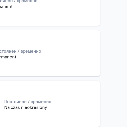
оянен / временно
manent
стоянен / временно
rmanent
Постоянен / временно
Na czas nieokreślony