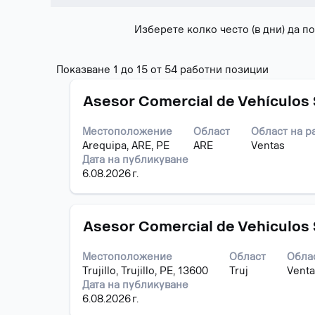
Изберете колко често (в дни) да 
Резултат
Показване 1 до 15 от 54 работни позиции
от
Позиция
Изберете
търсене
Asesor Comercial de Vehículos
с
за
бутона
"".
Местоположение
Област
Област на р
за
Показва
Arequipa, ARE, PE
ARE
Ventas
интервал,
1
Дата на публикуване
за
до
6.08.2026 г.
да
15
прегледате
от
пълното
54
Позиция
Изберете
съдържание
Asesor Comercial de Vehiculos
работни
с
на
позиции
бутона
информацията
Използв
Местоположение
Област
Облас
за
за
клавиш
Trujillo, Trujillo, PE, 13600
Truj
Venta
интервал,
задание.
таб,
Дата на публикуване
за
за
6.08.2026 г.
да
да