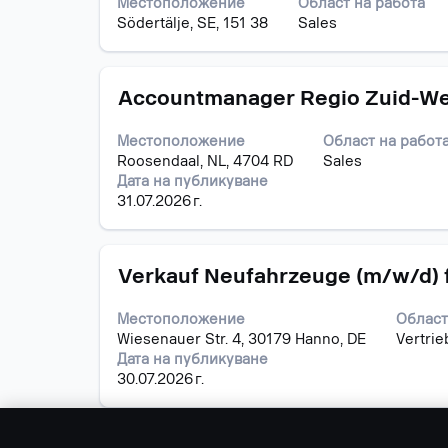
Местоположение
Област на работа
за
на
Södertälje, SE, 151 38
Sales
интервал,
информацията
за
за
да
задание.
Позиция
Изберете
прегледате
Accountmanager Regio Zuid-W
с
пълното
бутона
съдържание
Местоположение
Област на работ
за
на
Roosendaal, NL, 4704 RD
Sales
интервал,
информацията
Дата на публикуване
за
за
31.07.2026 г.
да
задание.
прегледате
пълното
Позиция
Изберете
съдържание
Verkauf Neufahrzeuge (m/w/d) 
с
на
бутона
информацията
Местоположение
Област
за
за
Wiesenauer Str. 4, 30179 Hanno, DE
Vertrie
интервал,
задание.
Дата на публикуване
за
30.07.2026 г.
да
прегледате
пълното