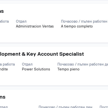
as
абота
Отдел
Почасово / пълен работен
Administracion Ventas
A tiempo completo
lopment & Key Account Specialist
а работа
Отдел
Почасово / пълен работен д
ndite
Power Solutions
Tempo pieno
ns
тдел
Почасово / пълен работен ден
Пост