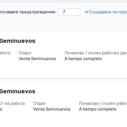
получавате предупреждение:
Създаване на пр
и
 Seminuevos
абота
Отдел
Почасово / пълен работен де
не
Venta Seminuevos
A tiempo completo
 Seminuevos
айте
т на работа
Отдел
Почасово / пълен рабо
s
Venta Seminuevos
A tiempo completo