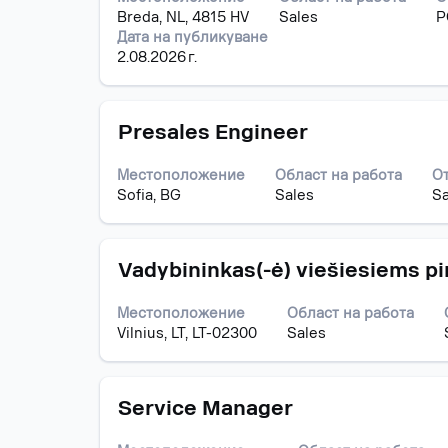
за
за
Breda, NL, 4815 HV
Sales
P
интервал,
задание.
Дата на публикуване
за
2.08.2026 г.
да
прегледате
пълното
Позиция
Изберете
съдържание
Presales Engineer
с
на
бутона
информацията
Местоположение
Област на работа
О
за
за
Sofia, BG
Sales
Sa
интервал,
задание.
за
да
Позиция
Изберете
прегледате
Vadybininkas(-ė) viešiesiems p
с
пълното
бутона
съдържание
Местоположение
Област на работа
за
на
Vilnius, LT, LT-02300
Sales
интервал,
информацията
за
за
да
задание.
Позиция
Изберете
прегледате
Service Manager
с
пълното
бутона
съдържание