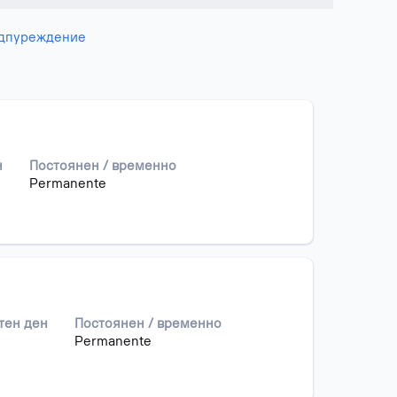
едпуреждение
н
Постоянен / временно
Permanente
тен ден
Постоянен / временно
Permanente