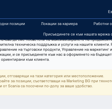
Е
одни позиции
Локации за кариера
Работни 
позиции, пригодени за хора с разнообразен опит и страсти. 
Присъединете се към нашата мрежа с
ща измерването, промотирането и контрола на търсенето на
означава да сме посветени на максимизирането на продажбите
ителна техническа поддръжка и услуги на нашите клиенти.
равление на търговски продукти, Управление на маркетинг 
кации, и се присъединете към нас в оформянето на бъдещето
 ориентирани към клиента.
ии, отговарящи на тази категория или местоположение.
райте за позиции, съответстващи на Marketing BG при тяхнот
 от Scania са посочени по-долу за ваше удобство.