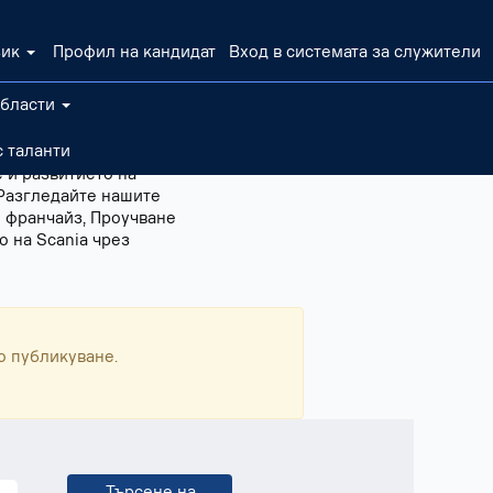
зик
Профил на кандидат
Вход в системата за служители
области
Маркетингът има
 таланти
 нашите продукти и
 и развитието на
 Разгледайте нашите
и франчайз, Проучване
 на Scania чрез
о публикуване.