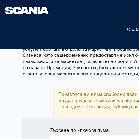
Marketing
Маркетинг
BG
Своб
Маркетингът в Scania предлага множество роли и 
централна позиция в нашите операции, като обхва
услуги. Работата в отдела за маркетинг в Scania 
бизнеса, като същевременно предоставяме изключ
възможности за маркетинг, включително роли в Уп
на пазара, Промоции, Реклама и Дигитални комуни
стратегически маркетингови инициативи и методи,
Понастоящем няма свободни позиц
За да получавате имейли, се абони
Последните 0 позиции, публикувани
Търсене по ключова дума