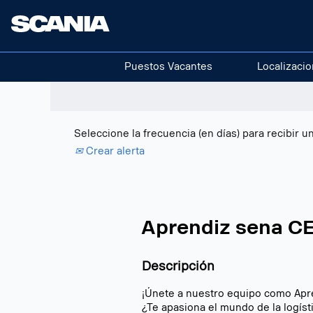
Buscar por palabra clave
Mostrar más opciones
Puestos Vacantes
Localizaci
Seleccione la frecuencia (en días) para recibir un
Crear alerta
Aprendiz sena C
Descripción
¡Únete a nuestro equipo como Apr
¿Te apasiona el mundo de la logís