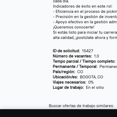
cada día.
Indicadores de éxito en este rol:
- Eficiencia en el proceso de picki
- Precisión en la gestión de inventa
- Apoyo efectivo en la gestión admi
¡Queremos conocerte!
Si estás listo para iniciar tu carr
alta calidad, ¡postúlate ahora y fo
ID de solicitud:
15427
Número de vacantes:
1.0
Tempo parcial / Tiempo completo
Permanente / Temporal:
Permane
País/región:
CO
Ubicación/es:
BOGOTA, CO
Viajes necesarios:
0%
Lugar de trabajo:
En el sitio
Buscar ofertas de trabajo similares:
斯堪尼亚,
Jobs bei Scania,
Jobs at Sca