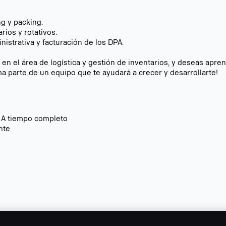
ng y packing.
rios y rotativos.
nistrativa y facturación de los DPA.
era en el área de logística y gestión de inventarios, y deseas ap
rma parte de un equipo que te ayudará a crecer y desarrollarte!
:
A tiempo completo
nte
nia.,
Jobs at Scania,
Empleos en Scania