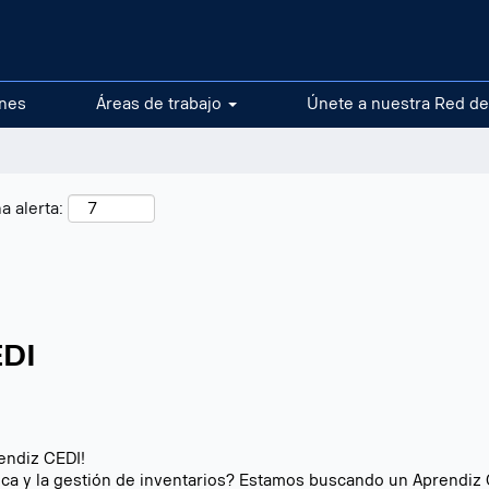
ones
Áreas de trabajo
Únete a nuestra Red de
a alerta:
EDI
endiz CEDI!
tica y la gestión de inventarios? Estamos buscando un Aprendi