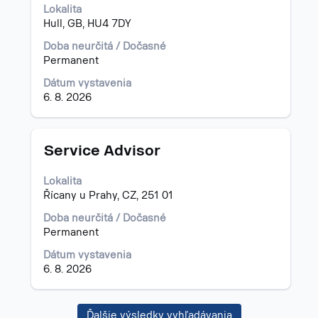
na
Lokalita
zobrazenie
Hull, GB, HU4 7DY
celého
obsahu
Doba neurčitá / Dočasné
informácií
Permanent
o
Dátum vystavenia
pracovnej
6. 8. 2026
pozícii.
Názov
Stlačte
Service Advisor
medzerník
na
Lokalita
zobrazenie
Řícany u Prahy, CZ, 251 01
celého
obsahu
Doba neurčitá / Dočasné
informácií
Permanent
o
Dátum vystavenia
pracovnej
6. 8. 2026
pozícii.
Ďalšie výsledky vyhľadávania