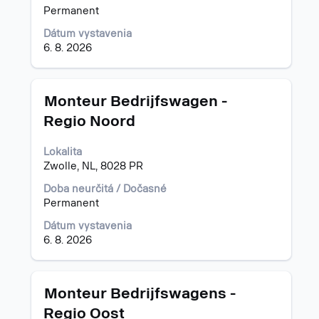
o
Permanent
pracovnej
pozícii.
Dátum vystavenia
6. 8. 2026
Názov
Stlačte
Monteur Bedrijfswagen -
medzerník
Regio Noord
na
zobrazenie
Lokalita
celého
Zwolle, NL, 8028 PR
obsahu
informácií
Doba neurčitá / Dočasné
o
Permanent
pracovnej
pozícii.
Dátum vystavenia
6. 8. 2026
Názov
Stlačte
Monteur Bedrijfswagens -
medzerník
Regio Oost
na