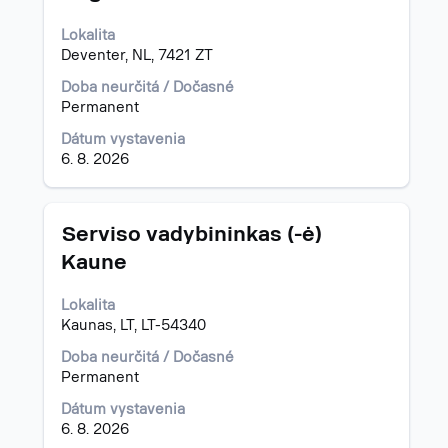
zobrazenie
Lokalita
celého
Deventer, NL, 7421 ZT
obsahu
informácií
Doba neurčitá / Dočasné
o
Permanent
pracovnej
pozícii.
Dátum vystavenia
6. 8. 2026
Názov
Stlačte
Serviso vadybininkas (-ė)
medzerník
Kaune
na
zobrazenie
Lokalita
celého
Kaunas, LT, LT-54340
obsahu
informácií
Doba neurčitá / Dočasné
o
Permanent
pracovnej
pozícii.
Dátum vystavenia
6. 8. 2026