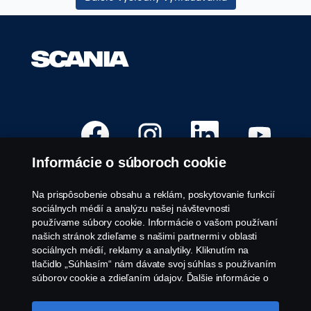
O
O
O
O
t
t
t
t
v
v
v
v
o
o
o
o
Informácie o súboroch cookie
r
r
r
r
í
í
í
í
s
s
s
s
a
a
a
a
Na prispôsobenie obsahu a reklám, poskytovanie funkcií
n
n
n
n
Voľné pracovné pozície
sociálnych médií a analýzu našej návštevnosti
a
a
a
a
n
n
n
n
používame súbory cookie. Informácie o vašom používaní
Kariérne lokality
o
o
o
o
našich stránok zdieľame s našimi partnermi v oblasti
v
v
v
v
Kontakt
e
e
e
e
sociálnych médií, reklamy a analytiky. Kliknutím na
j
j
j
j
O spoločnosti Scania
tlačidlo „Súhlasím“ nám dávate svoj súhlas s používaním
z
z
z
z
á
á
á
á
súborov cookie a zdieľaním údajov. Ďalšie informácie o
l
l
l
l
tom, ako používame súbory cookie, nájdete v našej časti
o
o
o
o
Právne upozornenie
o súboroch cookie, ktorú nájdete kliknutím na odkaz za
ž
ž
ž
ž