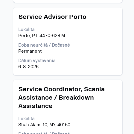
Názov
Stlačte
Service Advisor Porto
medzerník
na
Lokalita
zobrazenie
Porto, PT, 4470-628 M
celého
obsahu
Doba neurčitá / Dočasné
informácií
Permanent
o
Dátum vystavenia
pracovnej
6. 8. 2026
pozícii.
Názov
Stlačte
Service Coordinator, Scania
medzerník
Assistance / Breakdown
na
Assistance
zobrazenie
celého
obsahu
Lokalita
informácií
Shah Alam, 10, MY, 40150
o