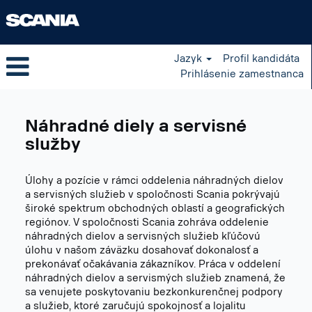
Jazyk
Profil kandidáta
Prihlásenie zamestnanca
Parts
and
Náhradné diely a servisné
Service
SK
služby
Úlohy a pozície v rámci oddelenia náhradných dielov
a servisných služieb v spoločnosti Scania pokrývajú
široké spektrum obchodných oblastí a geografických
regiónov. V spoločnosti Scania zohráva oddelenie
náhradných dielov a servisných služieb kľúčovú
úlohu v našom záväzku dosahovať dokonalosť a
prekonávať očakávania zákazníkov. Práca v oddelení
náhradných dielov a servismých služieb znamená, že
sa venujete poskytovaniu bezkonkurenčnej podpory
a služieb, ktoré zaručujú spokojnosť a lojalitu