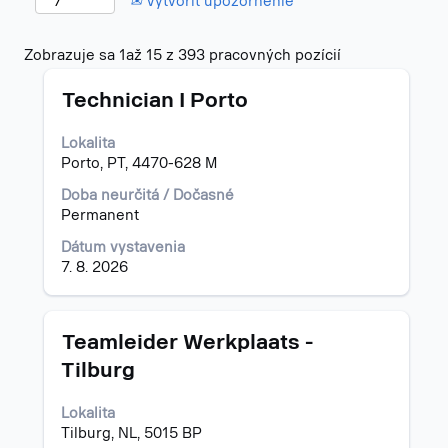
Vytvoriť upozornenie
Výsledky
Zobrazuje sa 1až 15 z 393 pracovných pozícií
vyhľadávania
Názov
Stlačte
"".
Technician I Porto
medzerník
Zobrazuje
na
sa
Lokalita
zobrazenie
1až
Porto, PT, 4470-628 M
celého
15
obsahu
z
Doba neurčitá / Dočasné
informácií
393
Permanent
o
pracovných
Dátum vystavenia
pracovnej
pozícií
7. 8. 2026
pozícii.
Pomocou
klávesu
Tab
prejdite
Názov
Stlačte
Teamleider Werkplaats -
do
medzerník
Tilburg
zoznamu
na
pracovných
zobrazenie
Lokalita
pozícií.
celého
Tilburg, NL, 5015 BP
Vyberte
obsahu