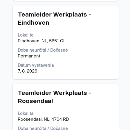
Názov
Stlačte
Teamleider Werkplaats -
medzerník
Eindhoven
na
zobrazenie
Lokalita
celého
Eindhoven, NL, 5651 GL
obsahu
informácií
Doba neurčitá / Dočasné
o
Permanent
pracovnej
pozícii.
Dátum vystavenia
7. 8. 2026
Názov
Stlačte
Teamleider Werkplaats -
medzerník
Roosendaal
na
zobrazenie
Lokalita
celého
Roosendaal, NL, 4704 RD
obsahu
informácií
Doba neurčitá / Dočasné