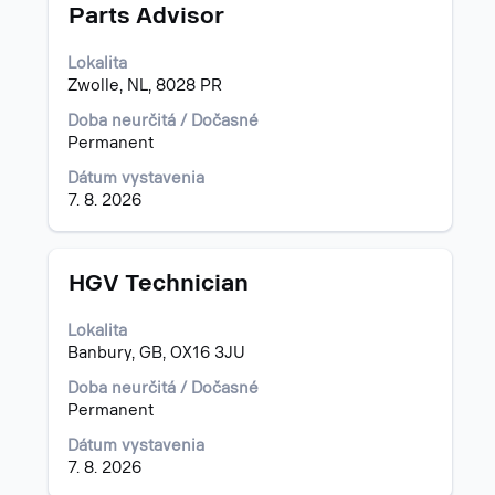
Názov
Stlačte
Parts Advisor
medzerník
na
Lokalita
zobrazenie
Zwolle, NL, 8028 PR
celého
obsahu
Doba neurčitá / Dočasné
informácií
Permanent
o
Dátum vystavenia
pracovnej
7. 8. 2026
pozícii.
Názov
Stlačte
HGV Technician
medzerník
na
Lokalita
zobrazenie
Banbury, GB, OX16 3JU
celého
obsahu
Doba neurčitá / Dočasné
informácií
Permanent
o
Dátum vystavenia
pracovnej
7. 8. 2026
pozícii.