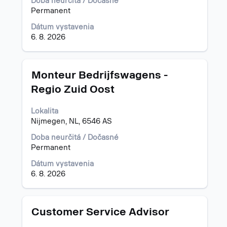
Doba neurčitá / Dočasné
pracovnej
Permanent
pozícii.
Dátum vystavenia
6. 8. 2026
Názov
Stlačte
Monteur Bedrijfswagens -
medzerník
Regio Zuid Oost
na
zobrazenie
Lokalita
celého
Nijmegen, NL, 6546 AS
obsahu
informácií
Doba neurčitá / Dočasné
o
Permanent
pracovnej
pozícii.
Dátum vystavenia
6. 8. 2026
Názov
Stlačte
Customer Service Advisor
medzerník