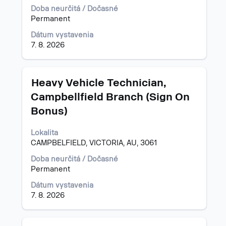
zobrazenie
informácií
Doba neurčitá / Dočasné
všetkých
o
Permanent
detailov
pracovnej
pracovnej
pozícii.
Dátum vystavenia
pozície.
7. 8. 2026
Názov
Stlačte
Heavy Vehicle Technician,
medzerník
Campbellfield Branch (Sign On
na
Bonus)
zobrazenie
celého
obsahu
Lokalita
informácií
CAMPBELFIELD, VICTORIA, AU, 3061
o
Doba neurčitá / Dočasné
pracovnej
Permanent
pozícii.
Dátum vystavenia
7. 8. 2026