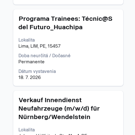
Názov
Stlačte
Programa Trainees: Técnic@S
medzerník
del Futuro_Huachipa
na
zobrazenie
Lokalita
celého
Lima, LIM, PE, 15457
obsahu
informácií
Doba neurčitá / Dočasné
o
Permanente
pracovnej
pozícii.
Dátum vystavenia
18. 7. 2026
Názov
Stlačte
Verkauf Innendienst
medzerník
Neufahrzeuge (m/w/d) für
na
Nürnberg/Wendelstein
zobrazenie
celého
obsahu
Lokalita
informácií