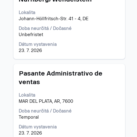
celého
obsahu
Lokalita
informácií
Johann-Höllfritsch-Str. 41 - 4, DE
o
Doba neurčitá / Dočasné
pracovnej
Unbefristet
pozícii.
Dátum vystavenia
23. 7. 2026
Názov
Stlačte
Pasante Administrativo de
medzerník
ventas
na
zobrazenie
Lokalita
celého
MAR DEL PLATA, AR, 7600
obsahu
informácií
Doba neurčitá / Dočasné
o
Temporal
pracovnej
pozícii.
Dátum vystavenia
23. 7. 2026