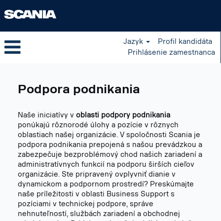
Jazyk
Profil kandidáta
Prihlásenie zamestnanca
Business
Support
Podpora podnikania
SK
Naše iniciatívy v
oblasti podpory podnikania
ponúkajú rôznorodé úlohy a pozície v rôznych
oblastiach našej organizácie. V spoločnosti Scania je
podpora podnikania prepojená s našou prevádzkou a
zabezpečuje bezproblémový chod našich zariadení a
administratívnych funkcií na podporu širších cieľov
organizácie. Ste pripravený ovplyvniť dianie v
dynamickom a podpornom prostredí? Preskúmajte
naše príležitosti v oblasti Business Support s
pozíciami v technickej podpore, správe
nehnuteľností, službách zariadení a obchodnej