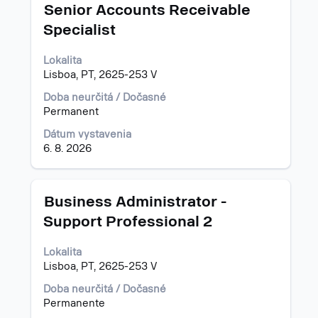
Názov
Stlačte
"".
Senior Accounts Receivable
medzerník
Zobrazuje
Specialist
na
sa
zobrazenie
1až
Lokalita
celého
15
Lisboa, PT, 2625-253 V
obsahu
z
informácií
24
Doba neurčitá / Dočasné
o
pracovných
Permanent
pracovnej
pozícií
pozícii.
Pomocou
Dátum vystavenia
klávesu
6. 8. 2026
Tab
prejdite
do
Názov
Stlačte
Business Administrator -
zoznamu
medzerník
Support Professional 2
pracovných
na
pozícií.
zobrazenie
Vyberte
Lokalita
celého
zobrazenie
Lisboa, PT, 2625-253 V
obsahu
všetkých
informácií
Doba neurčitá / Dočasné
detailov
o
Permanente
pracovnej
pracovnej