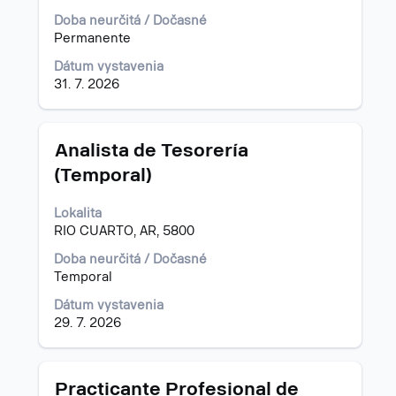
celého
obsahu
Doba neurčitá / Dočasné
informácií
Permanente
o
Dátum vystavenia
pracovnej
31. 7. 2026
pozícii.
Názov
Stlačte
Analista de Tesorería
medzerník
(Temporal)
na
zobrazenie
Lokalita
celého
RIO CUARTO, AR, 5800
obsahu
informácií
Doba neurčitá / Dočasné
o
Temporal
pracovnej
pozícii.
Dátum vystavenia
29. 7. 2026
Názov
Stlačte
Practicante Profesional de