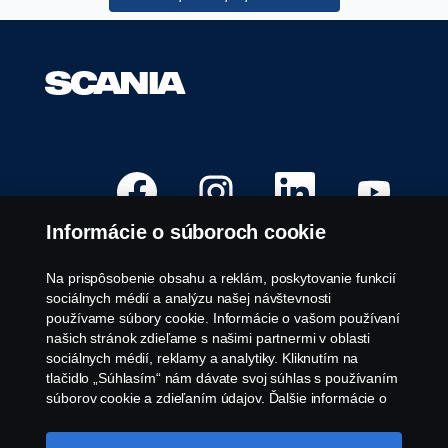
O
O
O
O
t
t
t
t
v
v
v
v
o
o
o
o
Informácie o súboroch cookie
r
r
r
r
í
í
í
í
s
s
s
s
a
a
a
a
Na prispôsobenie obsahu a reklám, poskytovanie funkcií
n
n
n
n
Voľné pracovné pozície
sociálnych médií a analýzu našej návštevnosti
a
a
a
a
n
n
n
n
používame súbory cookie. Informácie o vašom používaní
Kariérne lokality
o
o
o
o
našich stránok zdieľame s našimi partnermi v oblasti
v
v
v
v
Kontakt
e
e
e
e
sociálnych médií, reklamy a analytiky. Kliknutím na
j
j
j
j
O spoločnosti Scania
tlačidlo „Súhlasím“ nám dávate svoj súhlas s používaním
z
z
z
z
á
á
á
á
súborov cookie a zdieľaním údajov. Ďalšie informácie o
l
l
l
l
tom, ako používame súbory cookie, nájdete v našej časti
o
o
o
o
Právne upozornenie
o súboroch cookie, ktorú nájdete kliknutím na odkaz za
ž
ž
ž
ž