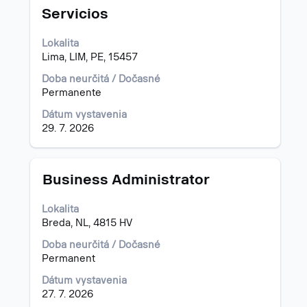
medzerník
Servicios
na
zobrazenie
Lokalita
celého
Lima, LIM, PE, 15457
obsahu
informácií
Doba neurčitá / Dočasné
o
Permanente
pracovnej
pozícii.
Dátum vystavenia
29. 7. 2026
Názov
Stlačte
Business Administrator
medzerník
na
Lokalita
zobrazenie
Breda, NL, 4815 HV
celého
obsahu
Doba neurčitá / Dočasné
informácií
Permanent
o
Dátum vystavenia
pracovnej
27. 7. 2026
pozícii.