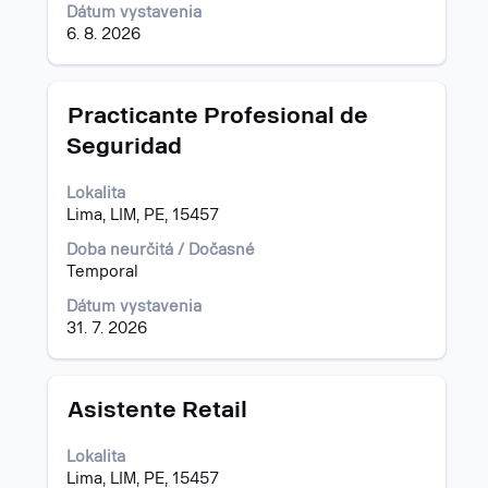
pozície.
pozícii.
Dátum vystavenia
6. 8. 2026
Názov
Stlačte
Practicante Profesional de
medzerník
Seguridad
na
zobrazenie
Lokalita
celého
Lima, LIM, PE, 15457
obsahu
informácií
Doba neurčitá / Dočasné
o
Temporal
pracovnej
pozícii.
Dátum vystavenia
31. 7. 2026
Názov
Stlačte
Asistente Retail
medzerník
na
Lokalita
zobrazenie
Lima, LIM, PE, 15457