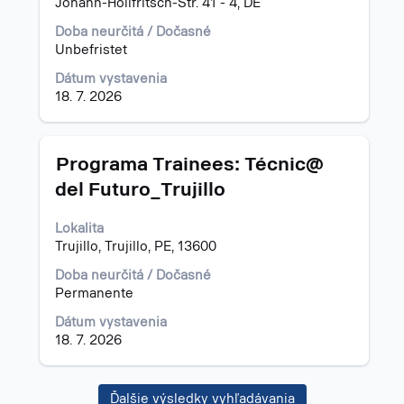
Johann-Höllfritsch-Str. 41 - 4, DE
o
Doba neurčitá / Dočasné
pracovnej
Unbefristet
pozícii.
Dátum vystavenia
18. 7. 2026
Názov
Stlačte
Programa Trainees: Técnic@
medzerník
del Futuro_Trujillo
na
zobrazenie
Lokalita
celého
Trujillo, Trujillo, PE, 13600
obsahu
informácií
Doba neurčitá / Dočasné
o
Permanente
pracovnej
pozícii.
Dátum vystavenia
18. 7. 2026
Ďalšie výsledky vyhľadávania