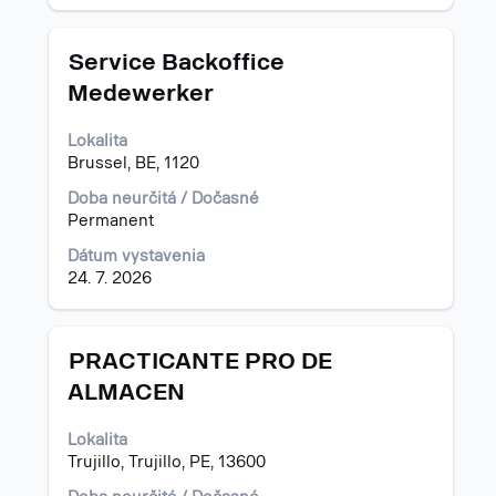
Názov
Stlačte
Service Backoffice
medzerník
Medewerker
na
zobrazenie
Lokalita
celého
Brussel, BE, 1120
obsahu
informácií
Doba neurčitá / Dočasné
o
Permanent
pracovnej
pozícii.
Dátum vystavenia
24. 7. 2026
Názov
Stlačte
PRACTICANTE PRO DE
medzerník
ALMACEN
na
zobrazenie
Lokalita
celého
Trujillo, Trujillo, PE, 13600
obsahu
informácií