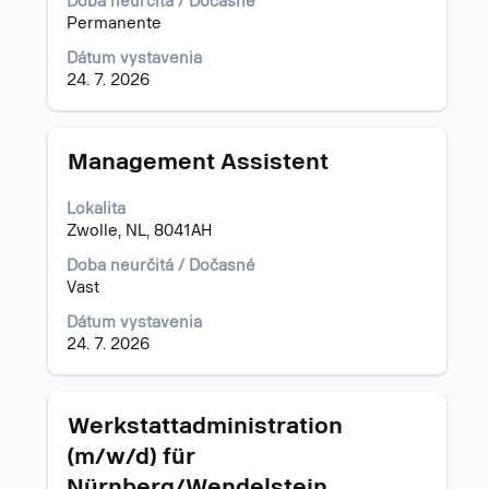
Doba neurčitá / Dočasné
o
Permanente
pracovnej
pozícii.
Dátum vystavenia
24. 7. 2026
Názov
Stlačte
Management Assistent
medzerník
na
Lokalita
zobrazenie
Zwolle, NL, 8041AH
celého
obsahu
Doba neurčitá / Dočasné
informácií
Vast
o
Dátum vystavenia
pracovnej
24. 7. 2026
pozícii.
Názov
Stlačte
Werkstattadministration
medzerník
(m/w/d) für
na
Nürnberg/Wendelstein
zobrazenie