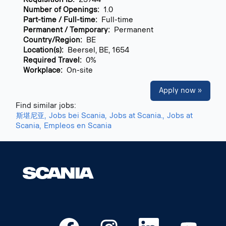
Number of Openings:
1.0
Part-time / Full-time:
Full-time
Permanent / Temporary:
Permanent
Country/Region:
BE
Location(s):
Beersel, BE, 1654
Required Travel:
0%
Workplace:
On-site
Apply now »
Find similar jobs:
斯堪尼亚,
Jobs bei Scania,
Jobs at Scania.,
Jobs at
Scania,
Empleos en Scania
O
O
O
O
p
p
p
p