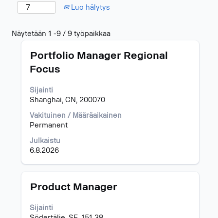
Luo hälytys
Hakutulokset:
Näytetään 1 -9 / 9 työpaikkaa
"".
Ammattinimike
Valitse
Näytetään
Portfolio Manager Regional
välilyöntinäppäimellä,
1
Focus
jos
-9
haluat
/
Sijainti
nähdä
9
Shanghai, CN, 200070
työpaikan
työpaikkaa
kaikki
Navigoi
Vakituinen / Määräaikainen
tiedot.
työpaikkaluettelossa
Permanent
sarkainnäppäimellä.
Valitsemalla
Julkaistu
työpaikan
6.8.2026
näet
sen
kaikki
Ammattinimike
Valitse
Product Manager
lisätiedot.
välilyöntinäppäimellä,
jos
Sijainti
haluat
Södertälje, SE, 151 38