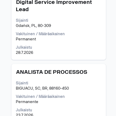
Ammattinimike
Valitse
Digital Service Improvement
välilyöntinäppäimellä,
Lead
jos
haluat
Sijainti
nähdä
Gdańsk, PL, 80-309
työpaikan
kaikki
Vakituinen / Määräaikainen
tiedot.
Permanent
Julkaistu
28.7.2026
Ammattinimike
Valitse
ANALISTA DE PROCESSOS
välilyöntinäppäimellä,
jos
Sijainti
haluat
BIGUACU, SC, BR, 88160-450
nähdä
työpaikan
Vakituinen / Määräaikainen
kaikki
Permanente
tiedot.
Julkaistu
23.7.2026