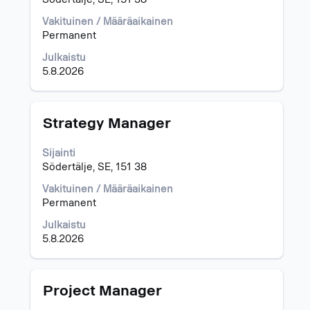
nähdä
työpaikan
Vakituinen / Määräaikainen
kaikki
Permanent
tiedot.
Julkaistu
5.8.2026
Ammattinimike
Valitse
Strategy Manager
välilyöntinäppäimellä,
jos
Sijainti
haluat
Södertälje, SE, 151 38
nähdä
työpaikan
Vakituinen / Määräaikainen
kaikki
Permanent
tiedot.
Julkaistu
5.8.2026
Ammattinimike
Valitse
Project Manager
välilyöntinäppäimellä,