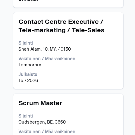
Ammattinimike
Valitse
Contact Centre Executive /
välilyöntinäppäimellä,
Tele-marketing / Tele-Sales
jos
haluat
Sijainti
nähdä
Shah Alam, 10, MY, 40150
työpaikan
kaikki
Vakituinen / Määräaikainen
tiedot.
Temporary
Julkaistu
15.7.2026
Ammattinimike
Valitse
Scrum Master
välilyöntinäppäimellä,
jos
Sijainti
haluat
Oudsbergen, BE, 3660
nähdä
työpaikan
Vakituinen / Määräaikainen