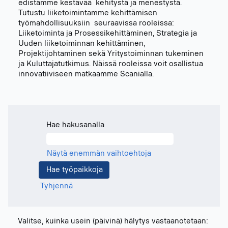
edistämme kestävää kehitystä ja menestystä.
Tutustu liiketoimintamme kehittämisen
työmahdollisuuksiin seuraavissa rooleissa:
Liiketoiminta ja Prosessikehittäminen, Strategia ja
Uuden liiketoiminnan kehittäminen,
Projektijohtaminen sekä Yritystoiminnan tukeminen
ja Kuluttajatutkimus. Näissä rooleissa voit osallistua
innovatiiviseen matkaamme Scanialla.
Hae hakusanalla
Näytä enemmän vaihtoehtoja
Tyhjennä
Valitse, kuinka usein (päivinä) hälytys vastaanotetaan: