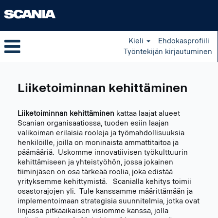
Kieli
Ehdokasprofiili
Työntekijän kirjautuminen
Business
Development
Liiketoiminnan kehittäminen
FI
Liiketoiminnan kehittäminen
kattaa laajat alueet
Scanian organisaatiossa, tuoden esiin laajan
valikoiman erilaisia rooleja ja työmahdollisuuksia
henkilöille, joilla on moninaista ammattitaitoa ja
päämääriä. Uskomme innovatiivisen työkulttuurin
kehittämiseen ja yhteistyöhön, jossa jokainen
tiiminjäsen on osa tärkeää roolia, joka edistää
yrityksemme kehittymistä. Scanialla kehitys toimii
osastorajojen yli. Tule kanssamme määrittämään ja
implementoimaan strategisia suunnitelmia, jotka ovat
linjassa pitkäaikaisen visiomme kanssa, jolla