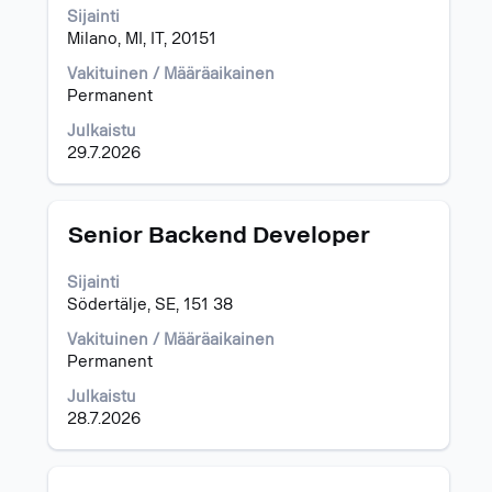
jos
Sijainti
haluat
Milano, MI, IT, 20151
nähdä
työpaikan
Vakituinen / Määräaikainen
kaikki
Permanent
tiedot.
Julkaistu
29.7.2026
Ammattinimike
Valitse
Senior Backend Developer
välilyöntinäppäimellä,
jos
Sijainti
haluat
Södertälje, SE, 151 38
nähdä
työpaikan
Vakituinen / Määräaikainen
kaikki
Permanent
tiedot.
Julkaistu
28.7.2026