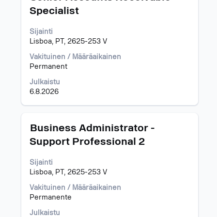
välilyöntinäppäimellä,
1
Specialist
jos
-15
haluat
/
Sijainti
nähdä
24
Lisboa, PT, 2625-253 V
työpaikan
työpaikkaa
kaikki
Navigoi
Vakituinen / Määräaikainen
tiedot.
työpaikkaluettelossa
Permanent
sarkainnäppäimellä.
Valitsemalla
Julkaistu
työpaikan
6.8.2026
näet
sen
kaikki
Ammattinimike
Valitse
Business Administrator -
lisätiedot.
välilyöntinäppäimellä,
Support Professional 2
jos
haluat
Sijainti
nähdä
Lisboa, PT, 2625-253 V
työpaikan
kaikki
Vakituinen / Määräaikainen
tiedot.
Permanente
Julkaistu