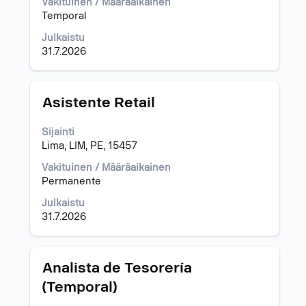
Vakituinen / Määräaikainen
tiedot.
Temporal
Julkaistu
31.7.2026
Ammattinimike
Valitse
Asistente Retail
välilyöntinäppäimellä,
jos
Sijainti
haluat
Lima, LIM, PE, 15457
nähdä
työpaikan
Vakituinen / Määräaikainen
kaikki
Permanente
tiedot.
Julkaistu
31.7.2026
Ammattinimike
Valitse
Analista de Tesorería
välilyöntinäppäimellä,
(Temporal)
jos
haluat