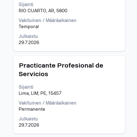
Sijainti
nähdä
RIO CUARTO, AR, 5800
työpaikan
kaikki
Vakituinen / Määräaikainen
tiedot.
Temporal
Julkaistu
29.7.2026
Ammattinimike
Valitse
Practicante Profesional de
välilyöntinäppäimellä,
Servicios
jos
haluat
Sijainti
nähdä
Lima, LIM, PE, 15457
työpaikan
kaikki
Vakituinen / Määräaikainen
tiedot.
Permanente
Julkaistu
29.7.2026