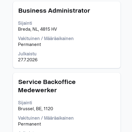
Ammattinimike
Valitse
Business Administrator
välilyöntinäppäimellä,
jos
Sijainti
haluat
Breda, NL, 4815 HV
nähdä
työpaikan
Vakituinen / Määräaikainen
kaikki
Permanent
tiedot.
Julkaistu
27.7.2026
Ammattinimike
Valitse
Service Backoffice
välilyöntinäppäimellä,
Medewerker
jos
haluat
Sijainti
nähdä
Brussel, BE, 1120
työpaikan
kaikki
Vakituinen / Määräaikainen
tiedot.
Permanent