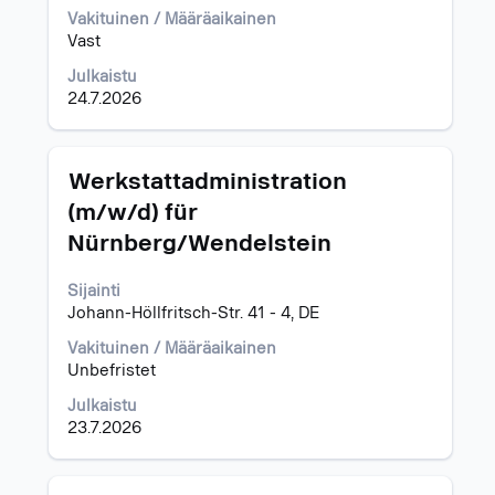
työpaikan
Vakituinen / Määräaikainen
kaikki
Vast
tiedot.
Julkaistu
24.7.2026
Ammattinimike
Valitse
Werkstattadministration
välilyöntinäppäimellä,
(m/w/d) für
jos
Nürnberg/Wendelstein
haluat
nähdä
työpaikan
Sijainti
kaikki
Johann-Höllfritsch-Str. 41 - 4, DE
tiedot.
Vakituinen / Määräaikainen
Unbefristet
Julkaistu
23.7.2026