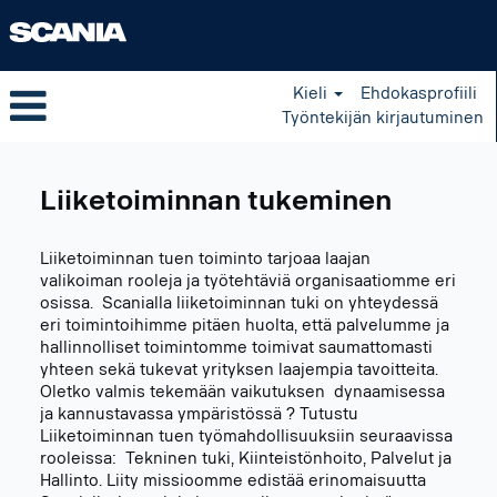
Kieli
Ehdokasprofiili
Työntekijän kirjautuminen
Business
Support
Liiketoiminnan tukeminen
FI
Liiketoiminnan tuen toiminto tarjoaa laajan
valikoiman rooleja ja työtehtäviä organisaatiomme eri
osissa. Scanialla liiketoiminnan tuki on yhteydessä
eri toimintoihimme pitäen huolta, että palvelumme ja
hallinnolliset toimintomme toimivat saumattomasti
yhteen sekä tukevat yrityksen laajempia tavoitteita.
Oletko valmis tekemään vaikutuksen dynaamisessa
ja kannustavassa ympäristössä ? Tutustu
Liiketoiminnan tuen työmahdollisuuksiin seuraavissa
rooleissa: Tekninen tuki, Kiinteistönhoito, Palvelut ja
Hallinto. Liity missioomme edistää erinomaisuutta