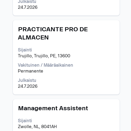
Julkaistu
24.7.2026
Ammattinimike
Valitse
PRACTICANTE PRO DE
välilyöntinäppäimellä,
ALMACEN
jos
haluat
Sijainti
nähdä
Trujillo, Trujillo, PE, 13600
työpaikan
kaikki
Vakituinen / Määräaikainen
tiedot.
Permanente
Julkaistu
24.7.2026
Ammattinimike
Valitse
Management Assistent
välilyöntinäppäimellä,
jos
Sijainti
haluat
Zwolle, NL, 8041AH
nähdä