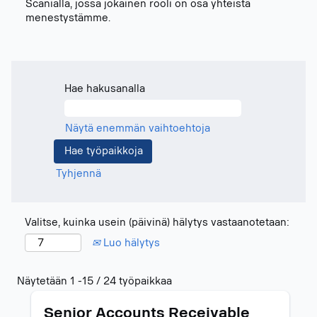
Scanialla, jossa jokainen rooli on osa yhteistä
menestystämme.
Hae hakusanalla
Näytä enemmän vaihtoehtoja
Tyhjennä
Valitse, kuinka usein (päivinä) hälytys vastaanotetaan:
Luo hälytys
Hakutulokset:
Näytetään 1 -15 / 24 työpaikkaa
"".
Ammattinimike
Valitse
Näytetään
Senior Accounts Receivable