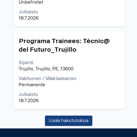
Unbefristet
Julkaistu
18.7.2026
Ammattinimike
Valitse
Programa Trainees: Técnic@
välilyöntinäppäimellä,
del Futuro_Trujillo
jos
haluat
Sijainti
nähdä
Trujillo, Trujillo, PE, 13600
työpaikan
kaikki
Vakituinen / Määräaikainen
tiedot.
Permanente
Julkaistu
18.7.2026
Lisää hakutuloksia