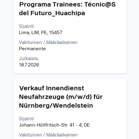
Ammattinimike
Valitse
Programa Trainees: Técnic@S
välilyöntinäppäimellä,
del Futuro_Huachipa
jos
haluat
Sijainti
nähdä
Lima, LIM, PE, 15457
työpaikan
kaikki
Vakituinen / Määräaikainen
tiedot.
Permanente
Julkaistu
18.7.2026
Ammattinimike
Valitse
Verkauf Innendienst
välilyöntinäppäimellä,
Neufahrzeuge (m/w/d) für
jos
Nürnberg/Wendelstein
haluat
nähdä
työpaikan
Sijainti
kaikki
Johann-Höllfritsch-Str. 41 - 4, DE
tiedot.
Vakituinen / Määräaikainen