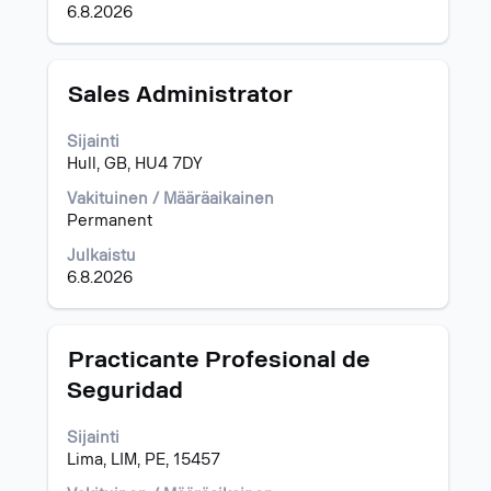
6.8.2026
Ammattinimike
Valitse
Sales Administrator
välilyöntinäppäimellä,
jos
Sijainti
haluat
Hull, GB, HU4 7DY
nähdä
työpaikan
Vakituinen / Määräaikainen
kaikki
Permanent
tiedot.
Julkaistu
6.8.2026
Ammattinimike
Valitse
Practicante Profesional de
välilyöntinäppäimellä,
Seguridad
jos
haluat
Sijainti
nähdä
Lima, LIM, PE, 15457
työpaikan
kaikki