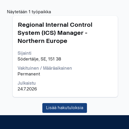
Hakutulokset:
Näytetään 1 työpaikka
"".
Ammattinimike
Valitse
Näytetään
Regional Internal Control
välilyöntinäppäimellä,
1
System (ICS) Manager -
jos
työpaikka
Northern Europe
haluat
Navigoi
nähdä
työpaikkaluettelossa
työpaikan
sarkainnäppäimellä.
Sijainti
kaikki
Valitsemalla
Södertälje, SE, 151 38
tiedot.
työpaikan
Vakituinen / Määräaikainen
näet
Permanent
sen
kaikki
Julkaistu
lisätiedot.
24.7.2026
Lisää hakutuloksia