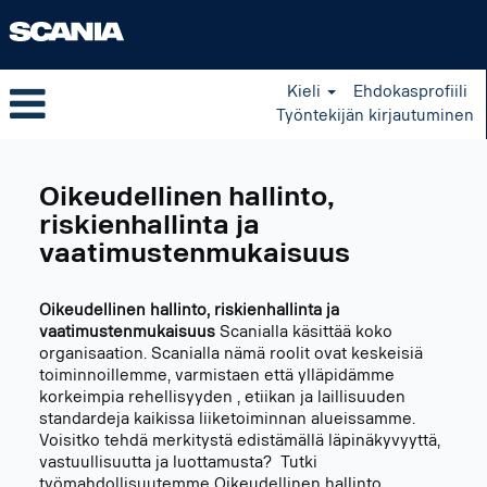
Kieli
Ehdokasprofiili
Työntekijän kirjautuminen
Legal,
Governance,
Oikeudellinen hallinto,
Risk
and
riskienhallinta ja
Compliance
vaatimustenmukaisuus
FI
Oikeudellinen hallinto, riskienhallinta ja
vaatimustenmukaisuus
Scanialla käsittää koko
organisaation. Scanialla nämä roolit ovat keskeisiä
toiminnoillemme, varmistaen että ylläpidämme
korkeimpia rehellisyyden , etiikan ja laillisuuden
standardeja kaikissa liiketoiminnan alueissamme.
Voisitko tehdä merkitystä edistämällä läpinäkyvyyttä,
vastuullisuutta ja luottamusta? Tutki
työmahdollisuutemme Oikeudellinen hallinto,