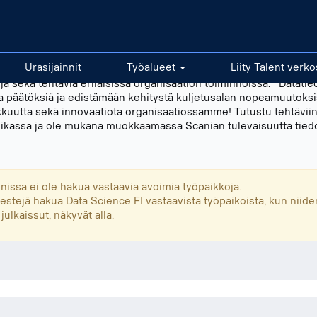
Urasijainnit
Työalueet
Liity Talent ver
ja sekä tehtäviä erilaisissa organisaation toiminnoissa. Datatie
a päätöksiä ja edistämään kehitystä kuljetusalan nopeamuutoksi
kuutta sekä innovaatiota organisaatiossamme! Tutustu tehtäviin
ytiikassa ja ole mukana muokkaamassa Scanian tulevaisuutta tied
innissa ei ole hakua vastaavia avoimia työpaikkoja.
estejä hakua Data Science FI vastaavista työpaikoista, kun niiden
julkaissut, näkyvät alla.