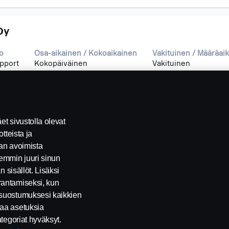
Oy
o
Osa-aikainen / Kokoaikainen
Vakituinen / Määräai
pport
Kokopäiväinen
Vakituinen
t sivustolla olevat
tteista ja
tan avoimista
emmin juuri sinun
 sisällöt. Lisäksi
rantamiseksi, kun
 suostumuksesi kaikkien
taa asetuksia
tegoriat hyväksyt.