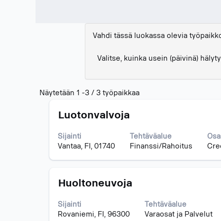
Vahdi tässä luokassa olevia työpaikk
Valitse, kuinka usein (päivinä) häly
Hakutulokset:
Näytetään 1 -3 / 3 työpaikkaa
"".
Ammattinimike
Valitse
Näytetään
Luotonvalvoja
välilyöntinäppäimellä,
1
jos
-3
Sijainti
Tehtäväalue
Osa
haluat
/
Vantaa, FI, 01740
Finanssi/Rahoitus
Cre
nähdä
3
työpaikan
työpaikkaa
kaikki
Navigoi
Ammattinimike
Valitse
tiedot.
Huoltoneuvoja
työpaikkaluettelossa
välilyöntinäppäimellä,
sarkainnäppäimellä.
jos
Valitsemalla
Sijainti
Tehtäväalue
haluat
työpaikan
Rovaniemi, FI, 96300
Varaosat ja Palvelut
nähdä
näet