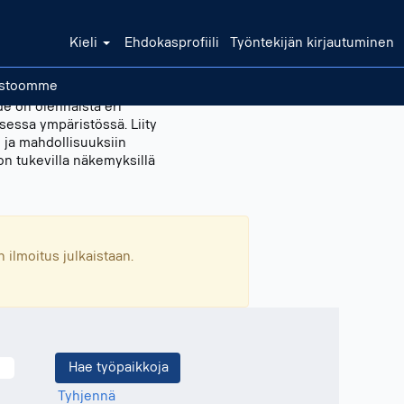
Kieli
Ehdokasprofiili
Työntekijän kirjautuminen
kostoomme
de on olennaista eri
sessa ympäristössä. Liity
 ja mahdollisuuksiin
on tukevilla näkemyksillä
 ilmoitus julkaistaan.
Tyhjennä