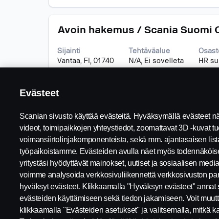
työpaikan
sen
kaikki
kaikki
Ammattinimike
Valitse
tiedot.
Avoin hakemus / Scania Suomi 
lisätiedot.
välilyöntinäppäimellä,
jos
Sijainti
Tehtäväalue
Osast
haluat
Vantaa, FI, 01740
N/A, Ei sovelleta
HR su
nähdä
työpaikan
kaikki
Evästeet
tiedot.
Scanian sivusto käyttää evästeitä. Hyväksymällä evästeet näe
videot, toimipaikkojen yhteystiedot, zoomattavat 3D -kuvat tuo
voimansiirtolinjakomponenteista, sekä mm. ajantasaisen lis
Oikeudellinen
työpaikoistamme. Evästeiden avulla näet myös todennäköis
Avoimet työtehtävät
huomautus
yritystäsi hyödyttävät mainokset, uutiset ja sosiaalisen median
Urasijainnit
Tietosuojalausunto
voimme analysoida verkkosivuliikennettä verkkosivuston pa
Ota yhteyttä
Evästeet
hyväksyt evästeet. Klikkaamalla "Hyväksyn evästeet" annat
Tietoja Scaniasta
Whistleblowing -
evästeiden käyttämiseen sekä tiedon jakamiseen. Voit muut
Vihjeen anto
klikkaamalla "Evästeiden asetukset" ja valitsemalla, mitkä ka