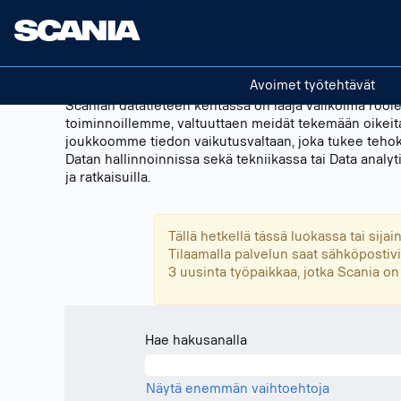
Data
Datatiede
Science
FI
Avoimet työtehtävät
Scanian datatieteen kentässä on laaja valikoima roole
toiminnoillemme, valtuuttaen meidät tekemään oikeit
joukkoomme tiedon vaikutusvaltaan, joka tukee tehok
Datan hallinnoinnissa sekä tekniikassa tai Data anal
ja ratkaisuilla.
Tällä hetkellä tässä luokassa tai sija
Tilaamalla palvelun saat sähköpostivi
3 uusinta työpaikkaa, jotka Scania on 
Hae hakusanalla
Näytä enemmän vaihtoehtoja