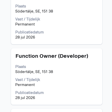
inhoud
Plaats
van
Södertälje, SE, 151 38
de
functiegegevens
Vast / Tijdelijk
weer
Permanent
te
Publicatiedatum
geven.
28 jul 2026
Titel
Selecteer
Function Owner (Developer)
deze
spatiebalk
Plaats
om
Södertälje, SE, 151 38
de
volledige
Vast / Tijdelijk
inhoud
Permanent
van
Publicatiedatum
de
28 jul 2026
functiegegevens
weer
te