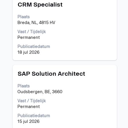
Titel
Selecteer
CRM Specialist
deze
spatiebalk
Plaats
om
Breda, NL, 4815 HV
de
volledige
Vast / Tijdelijk
inhoud
Permanent
van
Publicatiedatum
de
18 jul 2026
functiegegevens
weer
te
geven.
Titel
Selecteer
SAP Solution Architect
deze
spatiebalk
Plaats
om
Oudsbergen, BE, 3660
de
volledige
Vast / Tijdelijk
inhoud
Permanent
van
Publicatiedatum
de
15 jul 2026
functiegegevens