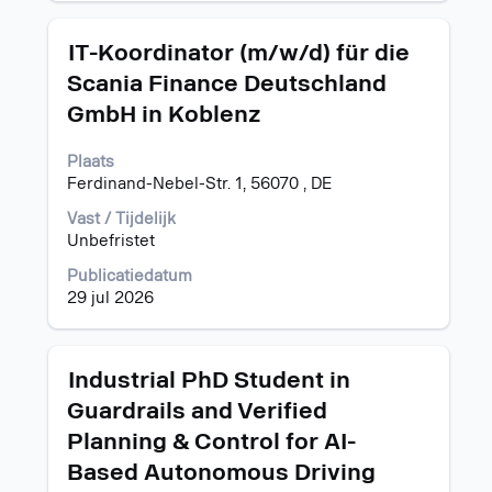
geven.
Titel
Selecteer
IT-Koordinator (m/w/d) für die
deze
Scania Finance Deutschland
spatiebalk
GmbH in Koblenz
om
de
volledige
Plaats
inhoud
Ferdinand-Nebel-Str. 1, 56070 , DE
van
Vast / Tijdelijk
de
Unbefristet
functiegegevens
weer
Publicatiedatum
te
29 jul 2026
geven.
Titel
Selecteer
Industrial PhD Student in
deze
Guardrails and Verified
spatiebalk
Planning & Control for AI-
om
de
Based Autonomous Driving
volledige