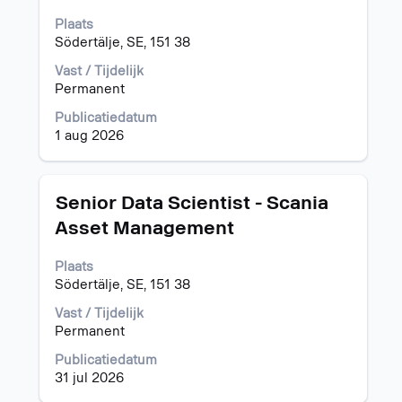
met
de
banen
volledige
Plaats
te
inhoud
Södertälje, SE, 151 38
navigeren.
van
Vast / Tijdelijk
Selecteer
de
Permanent
een
functiegegevens
baan
weer
Publicatiedatum
om
te
1 aug 2026
de
geven.
details
te
Titel
Selecteer
bekijken.
Senior Data Scientist - Scania
deze
Asset Management
spatiebalk
om
Plaats
de
Södertälje, SE, 151 38
volledige
inhoud
Vast / Tijdelijk
van
Permanent
de
functiegegevens
Publicatiedatum
weer
31 jul 2026
te