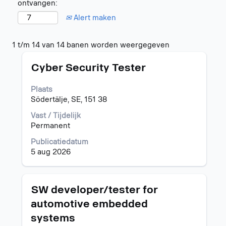
ontvangen:
Alert maken
Zoekresultaten
1 t/m 14 van 14 banen worden weergegeven
voor
Titel
Selecteer
"".
Cyber Security Tester
deze
1
spatiebalk
t/m
Plaats
om
14
Södertälje, SE, 151 38
de
van
volledige
14
Vast / Tijdelijk
inhoud
banen
Permanent
van
worden
Publicatiedatum
de
weergegeven
5 aug 2026
functiegegevens
Gebruik
weer
de
te
tabtoets
geven.
om
Titel
Selecteer
SW developer/tester for
naar
deze
automotive embedded
de
spatiebalk
systems
lijst
om