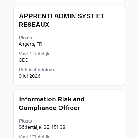
weer
te
geven.
Titel
Selecteer
APPRENTI ADMIN SYST ET
deze
RESEAUX
spatiebalk
om
Plaats
de
Angers, FR
volledige
inhoud
Vast / Tijdelijk
van
CDD
de
functiegegevens
Publicatiedatum
weer
9 jul 2026
te
geven.
Titel
Selecteer
Information Risk and
deze
Compliance Officer
spatiebalk
om
Plaats
de
Södertälje, SE, 151 38
volledige
inhoud
Vast / Tijdelijk