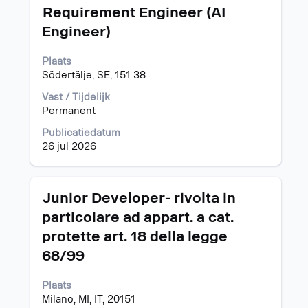
geven.
Titel
Selecteer
Requirement Engineer (AI
deze
Engineer)
spatiebalk
om
Plaats
de
Södertälje, SE, 151 38
volledige
inhoud
Vast / Tijdelijk
van
Permanent
de
functiegegevens
Publicatiedatum
weer
26 jul 2026
te
geven.
Titel
Selecteer
Junior Developer- rivolta in
deze
particolare ad appart. a cat.
spatiebalk
protette art. 18 della legge
om
de
68/99
volledige
inhoud
Plaats
van
Milano, MI, IT, 20151
de