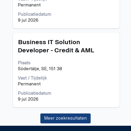
van
Permanent
de
functiegegevens
Publicatiedatum
weer
9 jul 2026
te
geven.
Titel
Selecteer
Business IT Solution
deze
Developer - Credit & AML
spatiebalk
om
Plaats
de
Södertälje, SE, 151 38
volledige
inhoud
Vast / Tijdelijk
van
Permanent
de
functiegegevens
Publicatiedatum
weer
9 jul 2026
te
geven.
Meer zoekresultaten