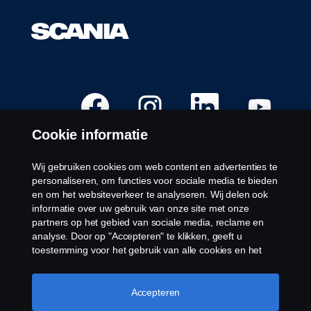
O
O
O
O
p
p
p
p
e
e
e
e
n
n
n
n
Cookie informatie
t
t
t
t
i
i
i
i
n
n
n
n
e
e
e
e
Wij gebruiken cookies om web content en advertenties te
e
e
e
e
Beschikbare posities
personaliseren, om functies voor sociale media te bieden
n
n
n
n
n
n
n
n
en om het websiteverkeer te analyseren. Wij delen ook
Carrière Locaties
i
i
i
i
informatie over uw gebruik van onze site met onze
e
e
e
e
Contacteer ons
u
u
u
u
partners op het gebied van sociale media, reclame en
w
w
w
w
Over Scania
analyse. Door op "Accepteren" te klikken, geeft u
t
t
t
t
a
a
a
a
toestemming voor het gebruik van alle cookies en het
b
b
b
b
delen van informatie. U kunt uw cookies ook beheren
b
b
b
b
Juridische kennisgeving
door op "Cookie Instellingen" te klikken en de
l
l
l
l
a
a
a
a
categorieën te selecteren die u wilt accepteren. Voor een
Accepteren
Privacyverklaring
d
d
d
d
meer gedetailleerde uitleg over hoe wij cookies
.
.
.
.