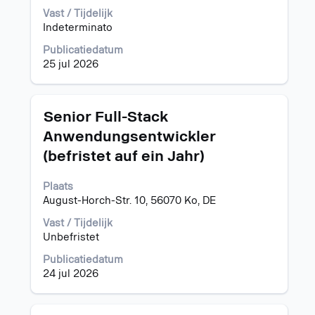
functiegegevens
Vast / Tijdelijk
weer
Indeterminato
te
Publicatiedatum
geven.
25 jul 2026
Titel
Selecteer
Senior Full-Stack
deze
Anwendungsentwickler
spatiebalk
(befristet auf ein Jahr)
om
de
volledige
Plaats
inhoud
August-Horch-Str. 10, 56070 Ko, DE
van
Vast / Tijdelijk
de
Unbefristet
functiegegevens
weer
Publicatiedatum
te
24 jul 2026
geven.