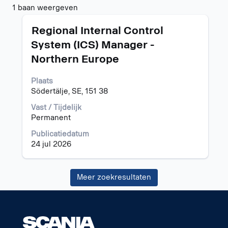
Zoekresultaten
1 baan weergeven
voor
Titel
Selecteer
"".
Regional Internal Control
deze
1
System (ICS) Manager -
spatiebalk
baan
Northern Europe
om
weergeven
de
Gebruik
volledige
de
Plaats
inhoud
tabtoets
Södertälje, SE, 151 38
van
om
Vast / Tijdelijk
de
naar
Permanent
functiegegevens
de
weer
lijst
Publicatiedatum
te
met
24 jul 2026
geven.
banen
te
navigeren.
Meer zoekresultaten
Selecteer
een
baan
om
de