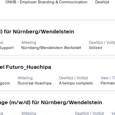
ONHB - Employer Branding & Communication
Deeltijd
d) für Nürnberg/Wendelstein
ed
Afdeling
Deeltijd / Volti
Support
Nürnberg/Wendelstein Werkstatt
Vollzeit
el Futuro_Huachipa
Afdeling
Deeltijd / Voltijd
Vast / Ti
egocio
Sucursal Huachipa
A tiempo completo
Perman
uge (m/w/d) für Nürnberg/Wendelstein
ed
Afdeling
Deeltijd / Voltijd
Va