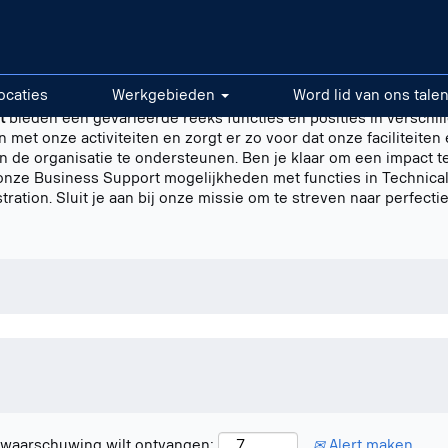
ocaties
Werkgebieden
Word lid van ons tale
t
bieden een gevarieerde reeks functies en posities in verschi
 met onze activiteiten en zorgt er zo voor dat onze faciliteiten
 de organisatie te ondersteunen. Ben je klaar om een impact t
e Business Support mogelijkheden met functies in Technical 
ation. Sluit je aan bij onze missie om te streven naar perfectie 
n waarschuwing wilt ontvangen:
Alert maken