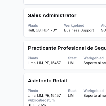
de
te
te
volledige
geven.
naviger
inhoud
Selecte
Titel
Selecteer
van
Sales Administrator
een
deze
de
baan
spatiebalk
functiegegevens
om
Plaats
Werkgebied
Af
om
weer
de
Hull, GB, HU4 7DY
Business Support
SG
de
te
details
volledige
geven.
te
inhoud
bekijke
Titel
Selecteer
van
Practicante Profesional de Seg
deze
de
spatiebalk
functiegegevens
Plaats
Staat
Werkgebied
om
weer
Lima, LIM, PE, 15457
LIM
Soporte al n
de
te
volledige
geven.
inhoud
Titel
Selecteer
van
Asistente Retail
deze
de
spatiebalk
functiegegevens
Plaats
Staat
Werkgebied
om
weer
Lima, LIM, PE, 15457
LIM
Soporte al n
de
te
Publicatiedatum
volledige
geven.
31 jul 2026