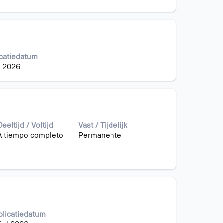
catiedatum
l 2026
Deeltijd / Voltijd
Vast / Tijdelijk
A tiempo completo
Permanente
blicatiedatum