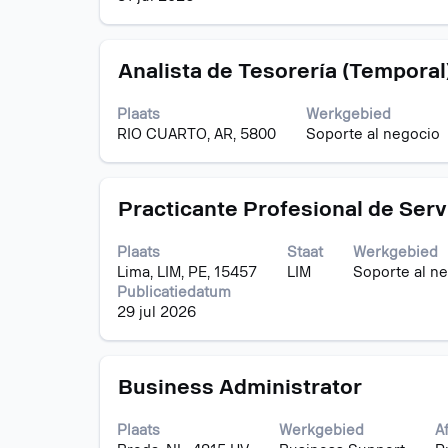
inhoud
van
de
Titel
Selecteer
functiegegevens
Analista de Tesorería (Temporal
deze
weer
spatiebalk
te
Plaats
Werkgebied
om
geven.
RIO CUARTO, AR, 5800
Soporte al negocio
de
volledige
inhoud
Titel
Selecteer
van
Practicante Profesional de Serv
deze
de
spatiebalk
functiegegevens
Plaats
Staat
Werkgebied
om
weer
Lima, LIM, PE, 15457
LIM
Soporte al n
de
te
Publicatiedatum
volledige
geven.
29 jul 2026
inhoud
van
de
Titel
Selecteer
functiegegevens
Business Administrator
deze
weer
spatiebalk
te
Plaats
Werkgebied
A
om
geven.