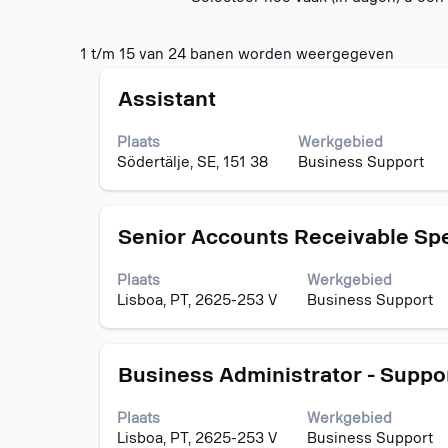
Zoekres
1 t/m 15 van 24 banen worden weergegeven
voor
Titel
Selecteer
"".
Assistant
deze
1
spatiebalk
t/m
Plaats
Werkgebied
om
15
Södertälje, SE, 151 38
Business Support
de
van
volledige
24
inhoud
banen
Titel
Selecteer
van
Senior Accounts Receivable Spe
worden
deze
de
weerge
spatiebalk
functiegegevens
Gebrui
Plaats
Werkgebied
om
weer
de
Lisboa, PT, 2625-253 V
Business Support
de
te
tabtoet
volledige
geven.
om
inhoud
naar
Titel
Selecteer
van
Business Administrator - Suppor
de
deze
de
lijst
spatiebalk
functiegegevens
met
Plaats
Werkgebied
om
weer
banen
Lisboa, PT, 2625-253 V
Business Support