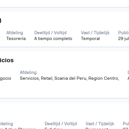
)
Afdeling
Deeltijd / Voltijd
Vast / Tijdelijk
Publi
Tesorería
A tiempo completo
Temporal
29 ju
icios
Afdeling
egocio
Servicios, Retail, Scania del Peru, Region Centro,
fdeling
Deeltijd / Voltijd
Vast / Tijdelijk
Pu