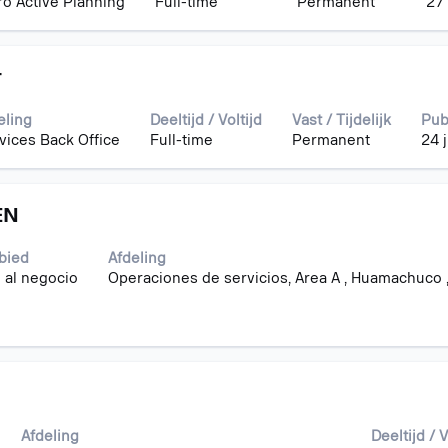
ro Active Planning
Full-time
Permanent
27 
r
eling
Deeltijd / Voltijd
Vast / Tijdelijk
Pub
vices Back Office
Full-time
Permanent
24 
EN
bied
Afdeling
 al negocio
Operaciones de servicios, Area A , Huamachuco 
Afdeling
Deeltijd / V