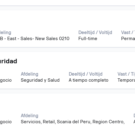
en.
er
deling
Deeltijd / Voltijd
Vast / 
B - East - Sales- New Sales 0210
Full-time
Perma
n.
uridad
Afdeling
Deeltijd / Voltijd
Vast / Ti
egocio
Seguridad y Salud
A tiempo completo
Tempora
Afdeling
egocio
Servicios, Retail, Scania del Peru, Region Centro,