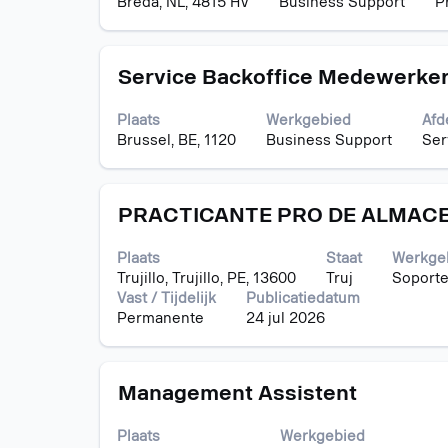
Breda, NL, 4815 HV
Business Support
P
de
volledige
inhoud
Titel
Selecteer
van
Service Backoffice Medewerke
deze
de
spatiebalk
functiegegevens
Plaats
Werkgebied
Afd
om
weer
Brussel, BE, 1120
Business Support
Ser
de
te
volledige
geven.
inhoud
Titel
Selecteer
van
PRACTICANTE PRO DE ALMAC
deze
de
spatiebalk
functiegegevens
Plaats
Staat
Werkge
om
weer
Trujillo, Trujillo, PE, 13600
Truj
Soporte
de
te
Vast / Tijdelijk
Publicatiedatum
volledige
geven.
Permanente
24 jul 2026
inhoud
van
de
Titel
Selecteer
functiegegevens
Management Assistent
deze
weer
spatiebalk
te
Plaats
Werkgebied
om