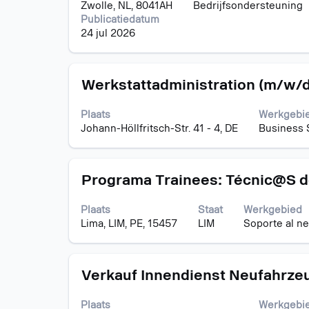
geven.
Zwolle, NL, 8041AH
Bedrijfsondersteuning
de
Publicatiedatum
volledige
24 jul 2026
inhoud
van
de
Titel
Selecteer
functiegegevens
Werkstattadministration (m/w/
deze
weer
spatiebalk
te
Plaats
Werkgebi
om
geven.
Johann-Höllfritsch-Str. 41 - 4, DE
Business 
de
volledige
inhoud
Titel
Selecteer
van
Programa Trainees: Técnic@S d
deze
de
spatiebalk
functiegegevens
Plaats
Staat
Werkgebied
om
weer
Lima, LIM, PE, 15457
LIM
Soporte al n
de
te
volledige
geven.
inhoud
Titel
Selecteer
van
Verkauf Innendienst Neufahrze
deze
de
spatiebalk
functiegegevens
Plaats
Werkgebi