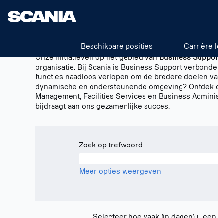
Business
Bedrijfsondersteuning
Support
NL
Beschikbare posities
Carrière l
Onze initiatieven op het gebied van
Business Suppor
organisatie. Bij Scania is Business Support verbonden
functies naadloos verlopen om de bredere doelen van
dynamische en ondersteunende omgeving? Ontdek onz
Management, Facilities Services en Business Administr
bijdraagt aan ons gezamenlijke succes.
Zoek op trefwoord
Meer opties weergeven
Selecteer hoe vaak (in dagen) u ee