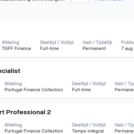
ultaten
Afdeling
Deeltijd / Voltijd
Vast / Tijdelijk
Publi
TGFF Finance
Full-time
Permanent
7 aug
cialist
geven
k
Afdeling
Deeltijd / Voltijd
Vast / Tij
Portugal Finance Collection
Full-time
Permane
s
t Professional 2
Afdeling
Deeltijd / Voltijd
Vast / Tij
Portugal Finance Collection
Tempo integral
Permane