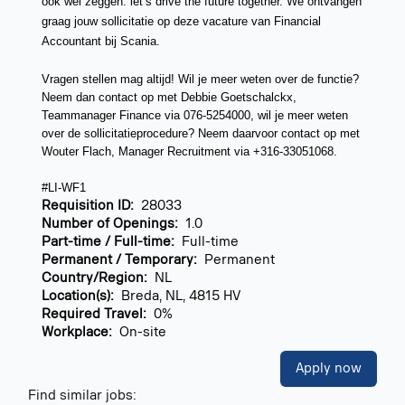
ook wel zeggen: let’s drive the future together. We ontvangen
graag jouw sollicitatie op deze vacature van
Financial
Accountant
bij Scania.
Vragen stellen mag altijd! Wil je meer weten over de functie?
Neem dan contact op met Debbie Goetschalckx,
Teammanager Finance via 076-5254000, wil je meer weten
over de sollicitatieprocedure? Neem daarvoor contact op met
Wouter Flach, Manager Recruitment via +316-33051068.
#LI-WF1
Requisition ID:
28033
Number of Openings:
1.0
Part-time / Full-time:
Full-time
Permanent / Temporary:
Permanent
Country/Region:
NL
Location(s):
Breda, NL, 4815 HV
Required Travel:
0%
Workplace:
On-site
Apply now
Find similar jobs: