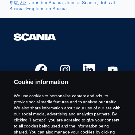
斯堪尼亚,
Jobs bei Scania,
Jobs at Scania.,
Jobs at
Scania,
Empleos en Scania
O
O
O
O
p
p
p
p
e
e
e
e
n
n
n
n
Cookie information
s
s
s
s
i
i
i
i
n
n
n
n
a
a
a
a
We use cookies to personalise content and ads, to
n
n
n
n
Available Positions
provide social media features and to analyse our traffic.
e
e
e
e
w
w
w
w
We also share information about your use of our site with
Career locations
t
t
t
t
our social media, advertising and analytics partners. By
a
a
a
a
Contact us
b
b
b
b
clicking “I accept”, you are agreeing to give your consent
.
.
.
.
About Scania
to all cookies being used and the information being
shared. You can also manage your cookies by clicking