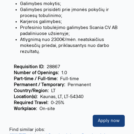
Galimybes mokytis;
Galimybes prisidėti prie įmonės pokyčių ir
procesų tobulinimo;
Karjeros galimybes;
Profesinio tobulėjimo galimybes Scania CV AB
padaliniuose užsienyje;
Atlygnimą nuo 2300€/mėn. neatskaičius
mokesčių priedai, priklausantys nuo darbo
rezultatų.
Requisition ID:
28867
Number of Openings:
1.0
Part-time / Full-time:
Full-time
Permanent / Temporary:
Permanent
Country/Region:
LT
Location(s):
Kaunas, LT, LT-54340
Required Travel:
0-25%
Workplace:
On-site
Apply now
Find similar jobs: