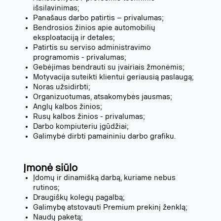
išsilavinimas;
Panašaus darbo patirtis – privalumas;
Bendrosios žinios apie automobilių
eksploataciją ir detales;
Patirtis su serviso administravimo
programomis - privalumas;
Gebėjimas bendrauti su įvairiais žmonėmis;
Motyvacija suteikti klientui geriausią paslaugą;
Noras užsidirbti;
Organizuotumas, atsakomybės jausmas;
Anglų kalbos žinios;
Rusų kalbos žinios - privalumas;
Darbo kompiuteriu įgūdžiai;
Galimybė dirbti pamaininiu darbo grafiku.
Įmonė siūlo
Įdomų ir dinamišką darbą, kuriame nebus
rutinos;
Draugiškų kolegų pagalbą;
Galimybę atstovauti Premium prekinį ženklą;
Naudų paketą;