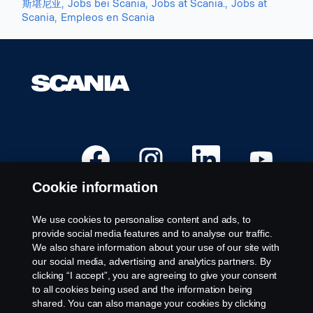
斯堪尼亚,
Jobs bei Scania,
Jobs at Scania.,
Jobs at
Scania,
Empleos en Scania
O
O
O
O
p
p
p
p
e
e
e
e
n
n
n
n
Cookie information
s
s
s
s
i
i
i
i
n
n
n
n
a
a
a
a
We use cookies to personalise content and ads, to
n
n
n
n
Available Positions
provide social media features and to analyse our traffic.
e
e
e
e
w
w
w
w
We also share information about your use of our site with
Career locations
t
t
t
t
our social media, advertising and analytics partners. By
a
a
a
a
Contact us
b
b
b
b
clicking “I accept”, you are agreeing to give your consent
.
.
.
.
About Scania
to all cookies being used and the information being
shared. You can also manage your cookies by clicking