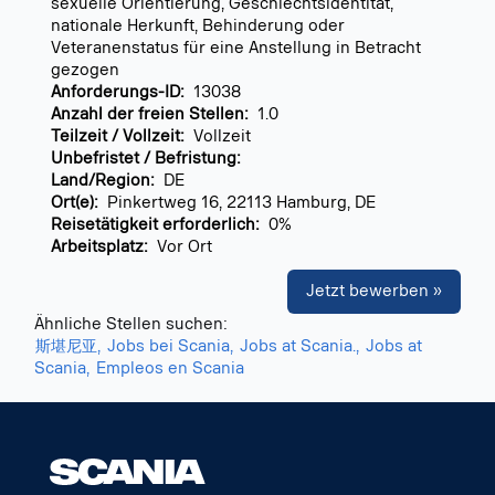
sexuelle Orientierung, Geschlechtsidentität,
nationale Herkunft, Behinderung oder
Veteranenstatus für eine Anstellung in Betracht
gezogen
Anforderungs-ID:
13038
Anzahl der freien Stellen:
1.0
Teilzeit / Vollzeit:
Vollzeit
Unbefristet / Befristung:
Land/Region:
DE
Ort(e):
Pinkertweg 16, 22113 Hamburg, DE
Reisetätigkeit erforderlich:
0%
Arbeitsplatz:
Vor Ort
Jetzt bewerben »
Ähnliche Stellen suchen:
斯堪尼亚,
Jobs bei Scania,
Jobs at Scania.,
Jobs at
Scania,
Empleos en Scania