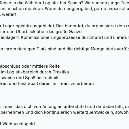
 Reise in die Welt der Logistik bei Scania? Wir suchen junge Tal
ei uns machen möchten. Wenn du neugierig bist, gerne anpackst
 weiter!
er Lagerlogistik ausgebildet. Das bedeutet, du organisierst den 
er den Überblick über das große Ganze
ig einlagert, Kommissionierungsprozesse durchführt und Liefer
 an ihrem richtigen Platz sind und die richtige Menge stets verfü
abschluss oder mittlere Reife
im Logistikbereich durch Praktika
itsweise und Spaß an Technik
nbereit und hast Spaß daran, im Team zu arbeiten
 Team, das dich von Anfang an unterstützt und dir dabei hilft, d
bernehmen und dich kontinuierlich weiterzuentwickeln, sowohl 
nd Weihnachtsgeld