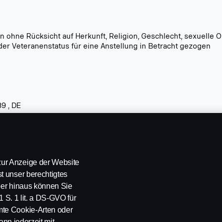
n ohne Rücksicht auf Herkunft, Religion, Geschlecht, sexuelle O
der Veteranenstatus für eine Anstellung in Betracht gezogen
39 , DE
ur Anzeige der Website
nia.,
Jobs at Scania,
Empleos en Scania
t unser berechtigtes
über hinaus können Sie
1 S. 1 lit. a DS-GVO für
mte Cookie-Arten oder
ann jederzeit mit