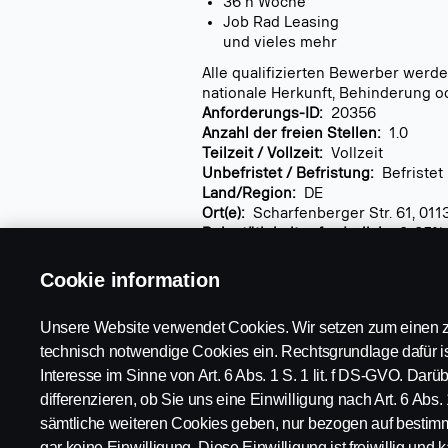
36 h Woche
Job Rad Leasing
und vieles mehr
Alle qualifizierten Bewerber werde
nationale Herkunft, Behinderung o
Anforderungs-ID:
20356
Anzahl der freien Stellen:
1.0
Teilzeit / Vollzeit:
Vollzeit
Unbefristet / Befristung:
Befristet
Land/Region:
DE
Ort(e):
Scharfenberger Str. 61, 011
Reisetätigkeit erforderlich:
0-25%
Arbeitsplatz:
Vor Ort
Cookie information
Ähnliche Stellen suchen:
Unsere Website verwendet Cookies. Wir setzen zum einen z
斯堪尼亚,
Jobs bei Scania,
Jobs at Sca
technisch notwendige Cookies ein. Rechtsgrundlage dafür is
Interesse im Sinne von Art. 6 Abs. 1 S. 1 lit. f DS-GVO. Dar
differenzieren, ob Sie uns eine Einwilligung nach Art. 6 Abs. 
sämtliche weiteren Cookies geben, nur bezogen auf bestim
gar keine Einwilligung. Diese Einwilligung ist freiwillig und k