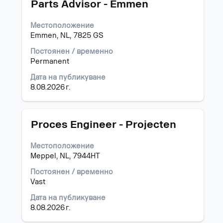
Позиция
Изберете
Parts Advisor - Emmen
с
бутона
Местоположение
за
Emmen, NL, 7825 GS
интервал,
за
Постоянен / временно
да
Permanent
прегледате
Дата на публикуване
пълното
8.08.2026 г.
съдържание
на
информацията
за
Позиция
Изберете
Proces Engineer - Projecten
задание.
с
бутона
Местоположение
за
Meppel, NL, 7944HT
интервал,
за
Постоянен / временно
да
Vast
прегледате
Дата на публикуване
пълното
8.08.2026 г.
съдържание
на