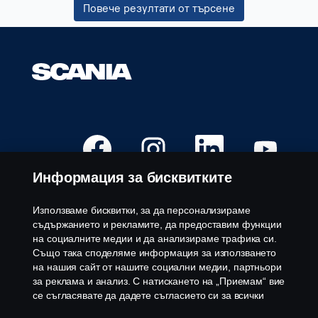
Повече резултати от търсене
за
задание.
О
О
О
О
т
т
т
т
в
в
в
в
а
а
а
а
Информация за бисквитките
р
р
р
р
я
я
я
я
с
с
с
с
е
е
е
е
Използваме бисквитки, за да персонализираме
в
в
в
в
Свободни позиции
съдържанието и рекламите, да предоставим функции
н
н
н
н
о
о
о
о
на социалните медии и да анализираме трафика си.
Локации за кариера
в
в
в
в
Също така споделяме информация за използването
т
т
т
т
Свържете се с нас
а
а
а
а
на нашия сайт от нашите социални медии, партньори
б
б
б
б
Относно Scania
за реклама и анализ. С натискането на „Приемам“ вие
.
.
.
.
се съгласявате да дадете съгласието си за всички
използвани „бисквитки“ и информацията, която се