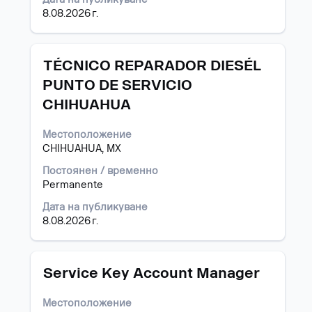
на
8.08.2026 г.
информацията
за
задание.
Позиция
Изберете
TÉCNICO REPARADOR DIESÉL
с
PUNTO DE SERVICIO
бутона
CHIHUAHUA
за
интервал,
за
Местоположение
да
CHIHUAHUA, MX
прегледате
Постоянен / временно
пълното
Permanente
съдържание
на
Дата на публикуване
информацията
8.08.2026 г.
за
задание.
Позиция
Изберете
Service Key Account Manager
с
бутона
Местоположение
за