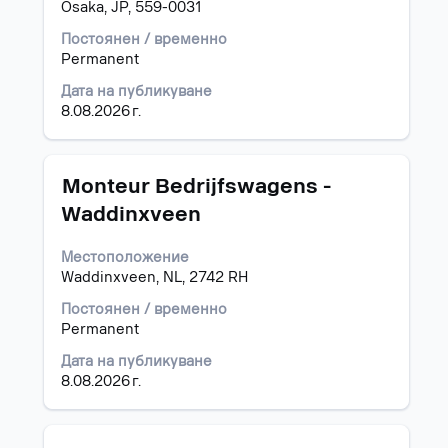
Osaka, JP, 559-0031
интервал,
за
Постоянен / временно
да
Permanent
прегледате
Дата на публикуване
пълното
8.08.2026 г.
съдържание
на
информацията
за
Позиция
Изберете
Monteur Bedrijfswagens -
задание.
с
Waddinxveen
бутона
за
Местоположение
интервал,
Waddinxveen, NL, 2742 RH
за
да
Постоянен / временно
прегледате
Permanent
пълното
съдържание
Дата на публикуване
на
8.08.2026 г.
информацията
за
задание.