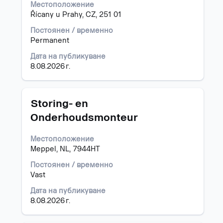
бутона
Местоположение
да
за
Řícany u Prahy, CZ, 251 01
навигирате
интервал,
списъка
за
Постоянен / временно
със
да
Permanent
задания.
прегледате
Дата на публикуване
Изберете
пълното
8.08.2026 г.
да
съдържание
видите
на
пълните
информацията
подробни
за
Позиция
Изберете
Storing- en
данни
задание.
с
Onderhoudsmonteur
за
бутона
заданието.
за
Местоположение
интервал,
Meppel, NL, 7944HT
за
да
Постоянен / временно
прегледате
Vast
пълното
съдържание
Дата на публикуване
на
8.08.2026 г.
информацията
за