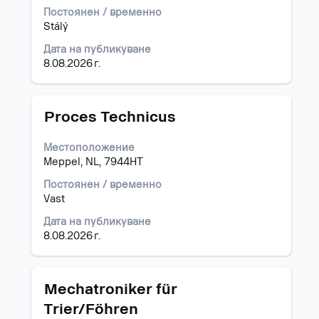
да
Постоянен / временно
прегледате
Stálý
пълното
съдържание
Дата на публикуване
на
8.08.2026 г.
информацията
за
задание.
Позиция
Изберете
Proces Technicus
с
бутона
Местоположение
за
Meppel, NL, 7944HT
интервал,
за
Постоянен / временно
да
Vast
прегледате
Дата на публикуване
пълното
8.08.2026 г.
съдържание
на
информацията
за
Позиция
Изберете
Mechatroniker für
задание.
с
Trier/Föhren
бутона