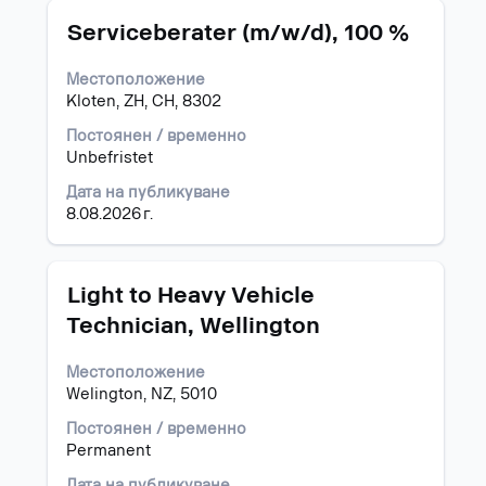
задание.
Позиция
Изберете
Serviceberater (m/w/d), 100 %
с
бутона
Местоположение
за
Kloten, ZH, CH, 8302
интервал,
за
Постоянен / временно
да
Unbefristet
прегледате
Дата на публикуване
пълното
8.08.2026 г.
съдържание
на
информацията
за
Позиция
Изберете
Light to Heavy Vehicle
задание.
с
Technician, Wellington
бутона
за
Местоположение
интервал,
Welington, NZ, 5010
за
да
Постоянен / временно
прегледате
Permanent
пълното
съдържание
Дата на публикуване