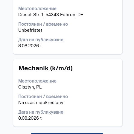
за
Местоположение
интервал,
Diesel-Str. 1, 54343 Föhren, DE
за
да
Постоянен / временно
прегледате
Unbefristet
пълното
съдържание
Дата на публикуване
на
8.08.2026 г.
информацията
за
задание.
Позиция
Изберете
Mechanik (k/m/d)
с
бутона
Местоположение
за
Olsztyn, PL
интервал,
за
Постоянен / временно
да
Na czas nieokreślony
прегледате
Дата на публикуване
пълното
8.08.2026 г.
съдържание
на
информацията