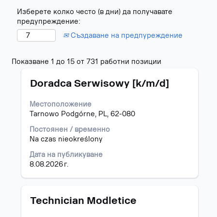
Изберете колко често (в дни) да получавате
предупреждение:
Създаване на предпуреждение
Резултати
Показване 1 до 15 от 731 работни позиции
от
Позиция
Изберете
търсене
Doradca Serwisowy [k/m/d]
с
за
бутона
"".
Местоположение
за
Показване
Tarnowo Podgórne, PL, 62-080
интервал,
1
за
до
Постоянен / временно
да
15
Na czas nieokreślony
прегледате
от
Дата на публикуване
пълното
731
8.08.2026 г.
съдържание
работни
на
позиции
информацията
Използвайте
за
клавиш
Позиция
Изберете
Technician Modletice
задание.
таб,
с
за