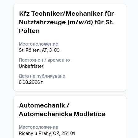
информацията
за
Позиция
Изберете
Kfz Techniker/Mechaniker für
задание.
с
Nutzfahrzeuge (m/w/d) für St.
бутона
Pölten
за
интервал,
за
Местоположение
да
St. Pölten, AT, 3100
прегледате
Постоянен / временно
пълното
Unbefristet
съдържание
на
Дата на публикуване
информацията
8.08.2026 г.
за
задание.
Позиция
Изберете
Automechanik /
с
Automechanička Modletice
бутона
за
Местоположение
интервал,
Řícany u Prahy, CZ, 251 01
за