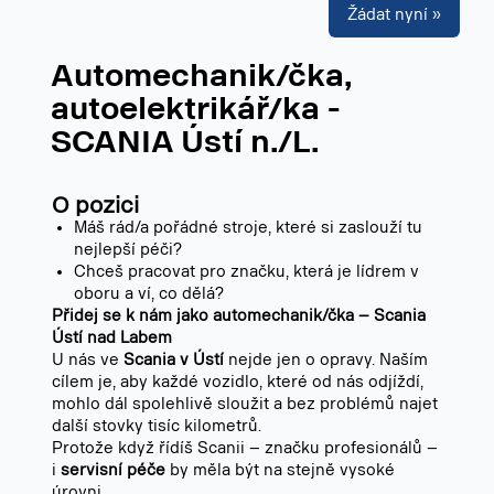
Žádat nyní »
Automechanik/čka,
autoelektrikář/ka -
SCANIA Ústí n./L.
O pozici
Máš rád/a pořádné stroje, které si zaslouží tu
nejlepší péči?
Chceš pracovat pro značku, která je lídrem v
oboru a ví, co dělá?
Přidej se k nám jako automechanik/čka – Scania
Ústí nad Labem
U nás ve
Scania v Ústí
nejde jen o opravy. Naším
cílem je, aby každé vozidlo, které od nás odjíždí,
mohlo dál spolehlivě sloužit a bez problémů najet
další stovky tisíc kilometrů.
Protože když řídíš Scanii – značku profesionálů –
i
servisní péče
by měla být na stejně vysoké
úrovni.