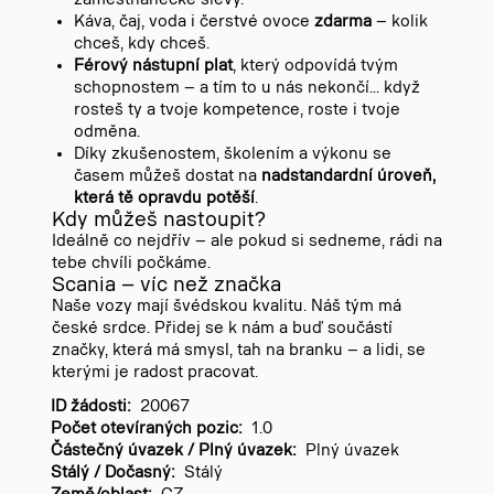
Káva, čaj, voda i čerstvé ovoce
zdarma
– kolik
chceš, kdy chceš.
Férový nástupní plat
, který odpovídá tvým
schopnostem – a tím to u nás nekončí... když
rosteš ty a tvoje kompetence, roste i tvoje
odměna.
Díky zkušenostem, školením a výkonu se
časem můžeš dostat na
nadstandardní úroveň,
která tě opravdu potěší
.
Kdy můžeš nastoupit?
Ideálně co nejdřív – ale pokud si sedneme, rádi na
tebe chvíli počkáme.
Scania – víc než značka
Naše vozy mají švédskou kvalitu. Náš tým má
české srdce. Přidej se k nám a buď součástí
značky, která má smysl, tah na branku – a lidi, se
kterými je radost pracovat.
ID žádosti:
20067
Počet otevíraných pozic:
1.0
Částečný úvazek / Plný úvazek:
Plný úvazek
Stálý / Dočasný:
Stálý