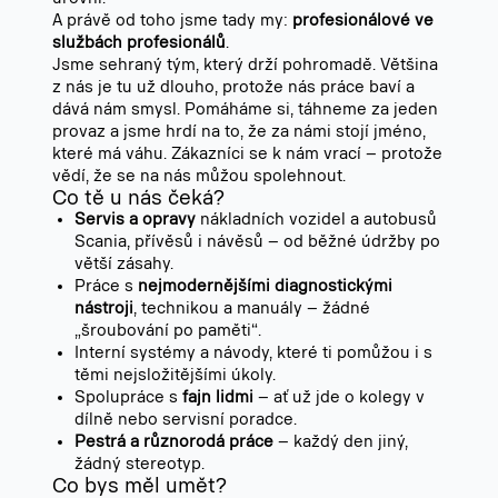
A právě od toho jsme tady my:
profesionálové ve
službách profesionálů
.
Jsme sehraný tým, který drží pohromadě. Většina
z nás je tu už dlouho, protože nás práce baví a
dává nám smysl. Pomáháme si, táhneme za jeden
provaz a jsme hrdí na to, že za námi stojí jméno,
které má váhu. Zákazníci se k nám vrací – protože
vědí, že se na nás můžou spolehnout.
Co tě u nás čeká?
Servis a opravy
nákladních vozidel a autobusů
Scania, přívěsů i návěsů – od běžné údržby po
větší zásahy.
Práce s
nejmodernějšími diagnostickými
nástroji
, technikou a manuály – žádné
„šroubování po paměti“.
Interní systémy a návody, které ti pomůžou i s
těmi nejsložitějšími úkoly.
Spolupráce s
fajn lidmi
– ať už jde o kolegy v
dílně nebo servisní poradce.
Pestrá a různorodá práce
– každý den jiný,
žádný stereotyp.
Co bys měl umět?