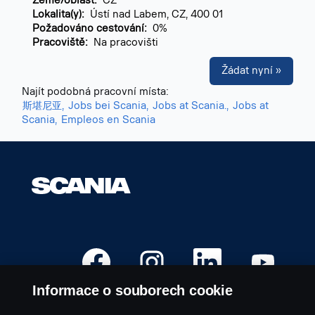
Země/oblast:
CZ
Lokalita(y):
Ústí nad Labem, CZ, 400 01
Požadováno cestování:
0%
Pracoviště:
Na pracovišti
Žádat nyní »
Najít podobná pracovní místa:
斯堪尼亚,
Jobs bei Scania,
Jobs at Scania.,
Jobs at
Scania,
Empleos en Scania
O
O
O
O
t
t
t
t
e
e
e
e
v
v
v
v
Informace o souborech cookie
ř
ř
ř
ř
e
e
e
e
s
s
s
s