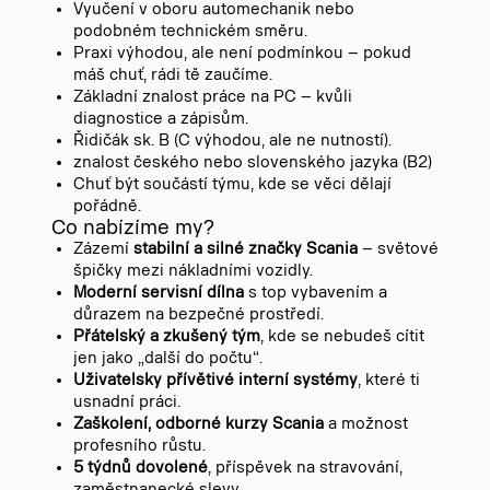
Vyučení v oboru automechanik nebo
podobném technickém směru.
Praxi výhodou, ale není podmínkou – pokud
máš chuť, rádi tě zaučíme.
Základní znalost práce na PC – kvůli
diagnostice a zápisům.
Řidičák sk. B (C výhodou, ale ne nutností).
znalost českého nebo slovenského jazyka (B2)
Chuť být součástí týmu, kde se věci dělají
pořádně.
Co nabízíme my?
Zázemí
stabilní a silné značky Scania
– světové
špičky mezi nákladními vozidly.
Moderní servisní dílna
s top vybavením a
důrazem na bezpečné prostředí.
Přátelský a zkušený tým
, kde se nebudeš cítit
jen jako „další do počtu“.
Uživatelsky přívětivé interní systémy
, které ti
usnadní práci.
Zaškolení, odborné kurzy Scania
a možnost
profesního růstu.
5 týdnů dovolené
, příspěvek na stravování,
zaměstnanecké slevy.