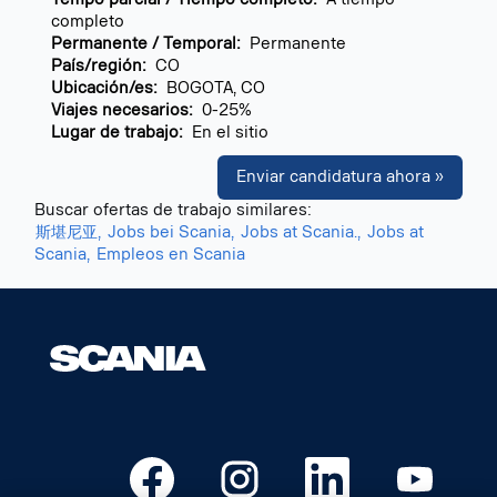
completo
Permanente / Temporal:
Permanente
País/región:
CO
Ubicación/es:
BOGOTA, CO
Viajes necesarios:
0-25%
Lugar de trabajo:
En el sitio
Enviar candidatura ahora »
Buscar ofertas de trabajo similares:
斯堪尼亚,
Jobs bei Scania,
Jobs at Scania.,
Jobs at
Scania,
Empleos en Scania
S
S
S
S
e
e
e
e
a
a
a
a