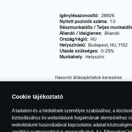
Igénylésazonosító:
28926
Nyitott pozíciók száma:
1.0
Részmunkaidős / Teljes munkaidő
Állandó / Ideiglenes:
Állandó
Ország/régió:
HU
Helyszín(ek):
Budapest, HU, 1152
Utazás szükséges:
0-25%
Munkahely:
Helyszíni
Hasonló állásajánlatok keresése:
斯堪尼亚,
Jobs bei Scania,
Jobs at Sca
Cookie tájékoztató
A tartalom és a hirdetések személyre szabásához, a közöss
biztosításához és weboldalunk forgalmának elemzéséhez co
weboldalunk használatával kapcsolatos adatait közösségimé
analitikai partnereinkkel is megoszthatjuk. Az „Elfogadom” l