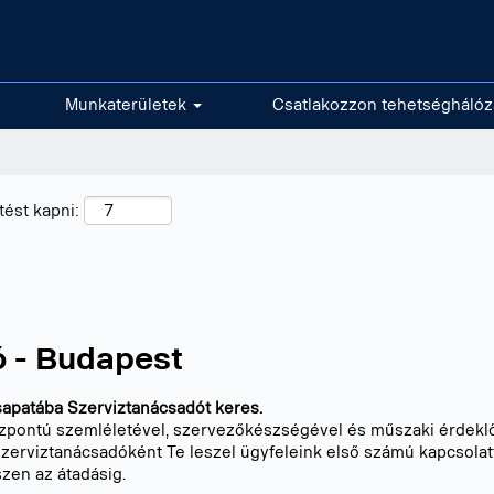
Munkaterületek
Csatlakozzon tehetségháló
tést kapni:
 - Budapest
sapatába Szerviztanácsadót keres.
központú szemléletével, szervezőkészségével és műszaki érdeklő
viztanácsadóként Te leszel ügyfeleink első számú kapcsolattart
szen az átadásig.