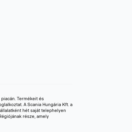
k piacán. Termékeit és
glalkoztat. A Scania Hungária Kft. a
llalatként hét saját telephelyen
Régiójának része, amely