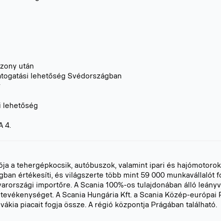
szony után
togatási lehetőség Svédországban
r
i lehetőség
 4.
tója a tehergépkocsik, autóbuszok, valamint ipari és hajómotoro
gban értékesíti, és világszerte több mint 59 000 munkavállalót fo
rországi importőre. A Scania 100%-os tulajdonában álló leányvá
ztevékenységet. A Scania Hungária Kft. a Scania Közép-európai 
kia piacait fogja össze. A régió központja Prágában található.