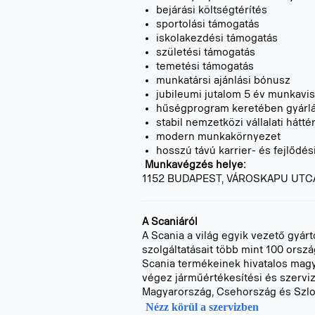
bejárási költségtérítés
sportolási támogatás
iskolakezdési támogatás
születési támogatás
temetési támogatás
munkatársi ajánlási bónusz
jubileumi jutalom 5 év munkavi
hűségprogram keretében gyárlá
stabil nemzetközi vállalati hátté
modern munkakörnyezet
hosszú távú karrier- és fejlődés
Munkavégzés helye:
1152 BUDAPEST, VÁROSKAPU UTCA
A Scaniáról
A Scania a világ egyik vezető gyár
szolgáltatásait több mint 100 orszá
Scania termékeinek hivatalos magya
végez járműértékesítési és szervi
Magyarország, Csehország és Szlová
Nézz körül a szervizben