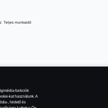
s:
Teljes munkaidő
nia.,
Jobs at Scania,
Empleos en Scania
égimédia-funkciók
okie-kat használunk. A
dia-, hirdető és
ehetőségre kattintva Ön