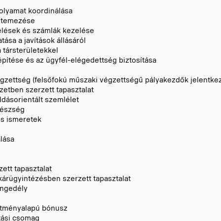
folyamat koordinálása
 ütemezése
elések és számlák kezelése
tása a javítások állásáról
 társterületekkel
pítése és az ügyfél-elégedettség biztosítása
ettség (felsőfokú műszaki végzettségű pályakezdők jelentkezé
zetben szerzett tapasztalat
dásorientált szemlélet
készség
es ismeretek
lása
ett tapasztalat
kárügyintézésben szerzett tapasztalat
engedély
sítményalapú bónusz
tási csomag