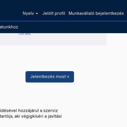
Nyelv
Jelölt profil
Munkavállaló bejelentkezés
zatunkhoz
Törlés
Jelentkezés most »
désével hozzájárul a szerviz
ója, aki végigkíséri a javítási