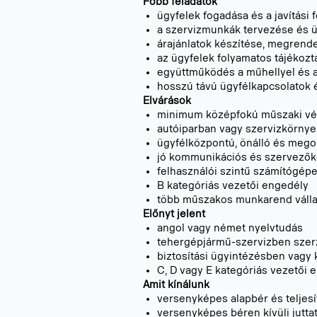
Főbb feladatok
ügyfelek fogadása és a javítási 
a szervizmunkák tervezése és
árajánlatok készítése, megrend
az ügyfelek folyamatos tájékozta
együttműködés a műhellyel és a
hosszú távú ügyfélkapcsolatok é
Elvárások
minimum középfokú műszaki végz
autóiparban vagy szervizkörnye
ügyfélközpontú, önálló és megol
jó kommunikációs és szervező
felhasználói szintű számítógép
B kategóriás vezetői engedély
több műszakos munkarend válla
Előnyt jelent
angol vagy német nyelvtudás
tehergépjármű-szervizben szerz
biztosítási ügyintézésben vagy 
C, D vagy E kategóriás vezetői 
Amit kínálunk
versenyképes alapbér és telje
versenyképes béren kívüli jutta