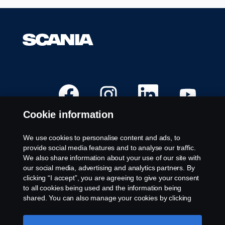
O
O
O
O
p
p
p
p
e
e
e
e
n
n
n
n
Cookie information
s
s
s
s
i
i
i
i
n
n
n
n
a
a
a
a
We use cookies to personalise content and ads, to
n
n
n
n
Available Positions
provide social media features and to analyse our traffic.
e
e
e
e
w
w
w
w
We also share information about your use of our site with
Career locations
t
t
t
t
our social media, advertising and analytics partners. By
a
a
a
a
Contact us
b
b
b
b
clicking “I accept”, you are agreeing to give your consent
.
.
.
.
About Scania
to all cookies being used and the information being
shared. You can also manage your cookies by clicking
the “Cookie settings” and selecting the categories you’d
Legal notice
like to accept. For a more detailed explanation of how we