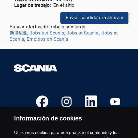
Lugar de trabajo:
En el sitio
Enviar candidatura ahora »
Buscar ofertas de trabajo similares:
斯堪尼亚,
Jobs bei Scania,
Jobs at Scania.,
Jobs at
Scania,
Empleos en Scania
S
S
S
S
e
e
e
e
a
a
a
a
b
b
b
b
r
r
r
r
Información de cookies
e
e
e
e
e
e
e
e
n
n
n
n
u
u
u
u
Utilizamos cookies para personalizar el contenido y los
Puestos Vacantes
n
n
n
n