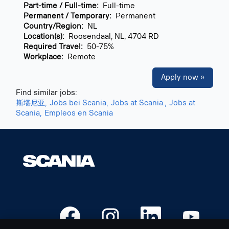
Part-time / Full-time:
Full-time
Permanent / Temporary:
Permanent
Country/Region:
NL
Location(s):
Roosendaal, NL, 4704 RD
Required Travel:
50-75%
Workplace:
Remote
Apply now »
Find similar jobs:
斯堪尼亚,
Jobs bei Scania,
Jobs at Scania.,
Jobs at
Scania,
Empleos en Scania
O
O
O
O
p
p
p
p
e
e
e
e
n
n
n
n