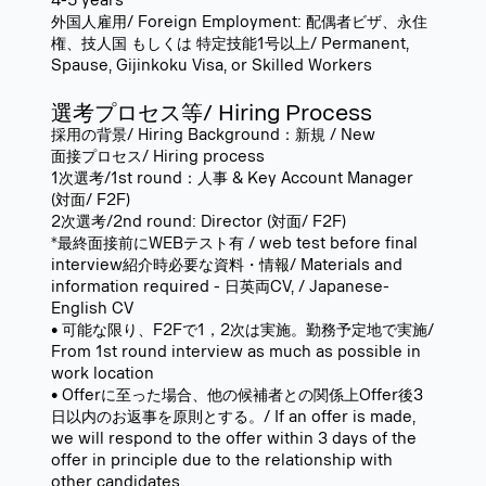
4-5 years
外国人雇用/ Foreign Employment: 配偶者ビザ、永住
権、技人国 もしくは 特定技能1号以上/ Permanent,
Spause, Gijinkoku Visa, or Skilled Workers
選考プロセス等/ Hiring Process
採用の背景/ Hiring Background：新規 / New
面接プロセス/ Hiring process
1次選考/1st round：人事 & Key Account Manager
(対面/ F2F)
2次選考/2nd round: Director (対面/ F2F)
*最終面接前にWEBテスト有 / web test before final
interview紹介時必要な資料・情報/ Materials and
information required - 日英両CV, / Japanese-
English CV
• 可能な限り、F2Fで1，2次は実施。勤務予定地で実施/
From 1st round interview as much as possible in
work location
• Offerに至った場合、他の候補者との関係上Offer後3
日以内のお返事を原則とする。/ If an offer is made,
we will respond to the offer within 3 days of the
offer in principle due to the relationship with
other candidates.