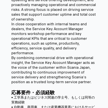
upselling and service offering development, and
proactively managing operational and commercial
risks. A strong focus is placed on driving service
sales that support customer uptime and total cost
of ownership.
In close cooperation with internal teams and
dealers, the Service Key Account Manager
monitors workshop performance and key
operational KPIs that are critical to customer
operations, such as uptime, productivity,
efficiency, service quality, and delivery
performance.
By combining commercial drive with operational
insight, the Service Key Account Manager acts as
the voice of the customer within Scania Japan,
contributing to continuous improvement of
service delivery and strengthening Scaniaʼs
position as a trusted long-term service partner.
応募要件・必須経験
• 工学系またはビジネス関連の学士号、もしくは同等の
実務経験
• 自動車、商用車、または産業機器業界におけるサービ