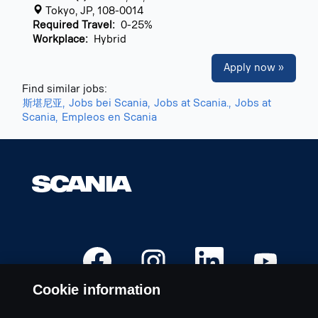
Tokyo, JP, 108-0014
Required Travel:
0-25%
Workplace:
Hybrid
Apply now »
Find similar jobs:
斯堪尼亚,
Jobs bei Scania,
Jobs at Scania.,
Jobs at
Scania,
Empleos en Scania
O
O
O
O
p
p
p
p
e
e
e
e
n
n
n
n
Cookie information
s
s
s
s
i
i
i
i
n
n
n
n
a
a
a
a