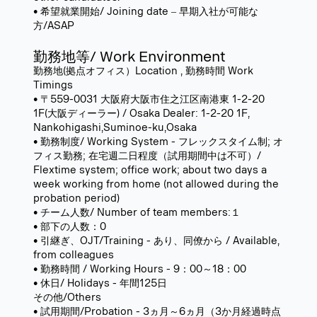
• 希望就業開始/ Joining date ‒ 早期入社が可能な
方/ASAP
勤務地等/ Work Environment
勤務地(拠点オフィス）Location , 勤務時間 Work
Timings
• 〒559-0031 大阪府大阪市住之江区南港東 1-2-20
1F(大阪ディーラー) / Osaka Dealer: 1-2-20 1F,
Nankohigashi,Suminoe-ku,Osaka
• 勤務制度/ Working System - フレックスタイム制; オ
フィス勤務; 在宅週二日程度（試用期間中は不可）/
Flextime system; office work; about two days a
week working from home (not allowed during the
probation period)
• チーム人数/ Number of team members:１
• 部下の人数：0
• 引継ぎ、OJT/Training - あり、同僚から / Available,
from colleagues
• 勤務時間 / Working Hours - 9：00～18：00
• 休日/ Holidays - 年間125日
その他/Others
• 試用期間/Probation - 3ヵ月～6ヵ月（3か月経過時点