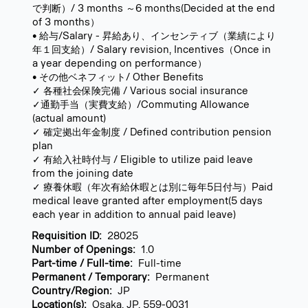
で判断）/ 3 months ～6 months(Decided at the end
of 3 months）
• 給与/Salary - 昇給あり、インセンティブ（業績により
年１回支給）/ Salary revision, Incentives（Once in
a year depending on performance）
• その他ベネフィット/ Other Benefits
✓ 各種社会保険完備 / Various social insurance
✓通勤手当（実費支給）/Commuting Allowance
(actual amount)
✓ 確定拠出年金制度 / Defined contribution pension
plan
✓ 有給入社時付与 / Eligible to utilize paid leave
from the joining date
✓ 療養休暇（年次有給休暇とは別に毎年5日付与）Paid
medical leave granted after employment(5 days
each year in addition to annual paid leave)
Requisition ID:
28025
Number of Openings:
1.0
Part-time / Full-time:
Full-time
Permanent / Temporary:
Permanent
Country/Region:
JP
Location(s):
Osaka, JP, 559-0031