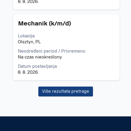
poslu.
8. 8. 2026.
Naslov
Izaberite
Mechanik (k/m/d)
s
razmaknicom
Lokacija
da
Olsztyn, PL
biste
prikazali
Neodređeni period / Privremeno
celokupan
Na czas nieokreślony
sadržaj
Datum postavljanja
informacija
8. 8. 2026.
o
poslu.
Više rezultata pretrage