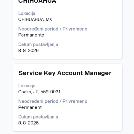
CHIHUAHUA
da
biste
prikazali
Lokacija
celokupan
CHIHUAHUA, MX
sadržaj
Neodređeni period / Privremeno
informacija
Permanente
o
poslu.
Datum postavljanja
8. 8. 2026.
Naslov
Izaberite
Service Key Account Manager
s
razmaknicom
Lokacija
da
Osaka, JP, 559-0031
biste
prikazali
Neodređeni period / Privremeno
celokupan
Permanent
sadržaj
Datum postavljanja
informacija
8. 8. 2026.
o
poslu.