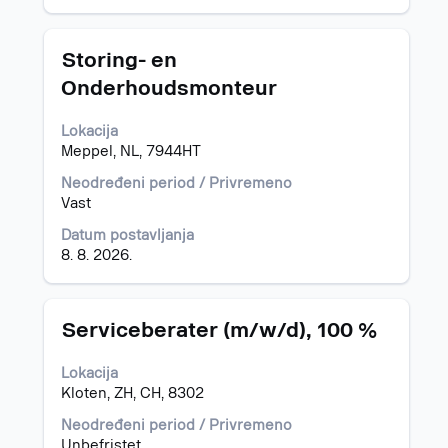
posla.
poslu.
Naslov
Izaberite
Storing- en
s
Onderhoudsmonteur
razmaknicom
da
Lokacija
biste
Meppel, NL, 7944HT
prikazali
celokupan
Neodređeni period / Privremeno
sadržaj
Vast
informacija
o
Datum postavljanja
poslu.
8. 8. 2026.
Naslov
Izaberite
Serviceberater (m/w/d), 100 %
s
razmaknicom
Lokacija
da
Kloten, ZH, CH, 8302
biste
prikazali
Neodređeni period / Privremeno
celokupan
Unbefristet