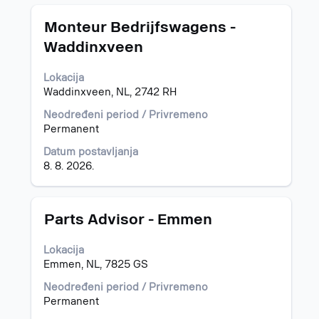
Naslov
Izaberite
Monteur Bedrijfswagens -
s
Waddinxveen
razmaknicom
da
Lokacija
biste
Waddinxveen, NL, 2742 RH
prikazali
celokupan
Neodređeni period / Privremeno
sadržaj
Permanent
informacija
o
Datum postavljanja
poslu.
8. 8. 2026.
Naslov
Izaberite
Parts Advisor - Emmen
s
razmaknicom
Lokacija
da
Emmen, NL, 7825 GS
biste
prikazali
Neodređeni period / Privremeno
celokupan
Permanent
sadržaj