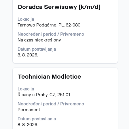
Naslov
Izaberite
za
Doradca Serwisowy [k/m/d]
s
"".
razmaknicom
Prikazuje
Lokacija
da
se
Tarnowo Podgórne, PL, 62-080
biste
1
prikazali
do
Neodređeni period / Privremeno
celokupan
15
Na czas nieokreślony
sadržaj
od
Datum postavljanja
informacija
734
8. 8. 2026.
o
poslova
poslu.
Korisite
taster
Tab
Naslov
Izaberite
Technician Modletice
za
s
kretanje
razmaknicom
Lokacija
po
da
Řícany u Prahy, CZ, 251 01
listi
biste
poslova.
prikazali
Neodređeni period / Privremeno
Izaberite
celokupan
Permanent
prikaz
sadržaj
Datum postavljanja
svih
informacija
8. 8. 2026.
detalja
o