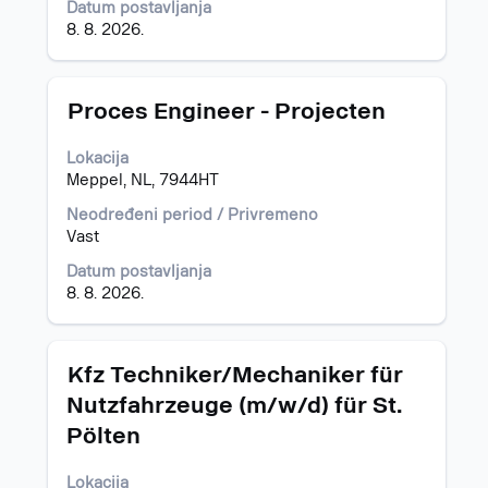
Datum postavljanja
informacija
8. 8. 2026.
o
poslu.
Naslov
Izaberite
Proces Engineer - Projecten
s
razmaknicom
Lokacija
da
Meppel, NL, 7944HT
biste
prikazali
Neodređeni period / Privremeno
celokupan
Vast
sadržaj
Datum postavljanja
informacija
8. 8. 2026.
o
poslu.
Naslov
Izaberite
Kfz Techniker/Mechaniker für
s
Nutzfahrzeuge (m/w/d) für St.
razmaknicom
Pölten
da
biste
prikazali
Lokacija