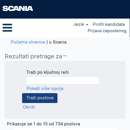
Jezik
Profil kandidata
Prijava zaposlenog
(trenutna
Početna stranica
|
u Scania
stranica)
Rezultati pretrage za
"".
Traži po ključnoj reči
Pokaži više opcija
Obriši
Rezultati
Prikazuje se 1 do 15 od 734 poslova
pretrage