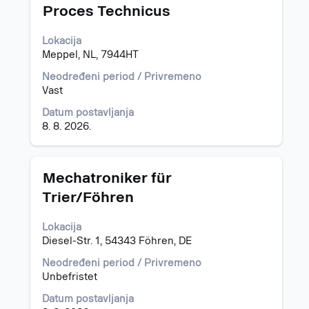
Naslov
Izaberite
Proces Technicus
s
razmaknicom
Lokacija
da
Meppel, NL, 7944HT
biste
prikazali
Neodređeni period / Privremeno
celokupan
Vast
sadržaj
Datum postavljanja
informacija
8. 8. 2026.
o
poslu.
Naslov
Izaberite
Mechatroniker für
s
Trier/Föhren
razmaknicom
da
Lokacija
biste
Diesel-Str. 1, 54343 Föhren, DE
prikazali
celokupan
Neodređeni period / Privremeno
sadržaj
Unbefristet
informacija
o
Datum postavljanja