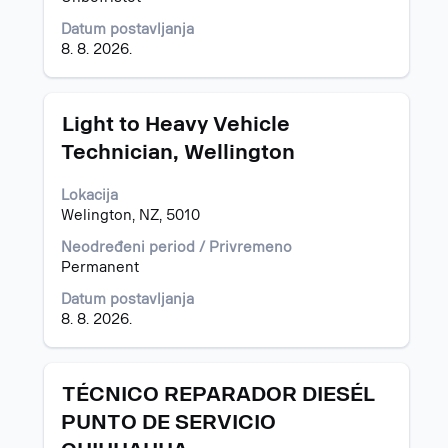
sadržaj
Datum postavljanja
informacija
8. 8. 2026.
o
poslu.
Naslov
Izaberite
Light to Heavy Vehicle
s
Technician, Wellington
razmaknicom
da
Lokacija
biste
Welington, NZ, 5010
prikazali
celokupan
Neodređeni period / Privremeno
sadržaj
Permanent
informacija
o
Datum postavljanja
poslu.
8. 8. 2026.
Naslov
Izaberite
TÉCNICO REPARADOR DIESÉL
s
PUNTO DE SERVICIO
razmaknicom