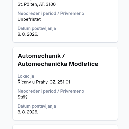
celokupan
St. Pölten, AT, 3100
sadržaj
Neodređeni period / Privremeno
informacija
Unbefristet
o
poslu.
Datum postavljanja
8. 8. 2026.
Naslov
Izaberite
Automechanik /
s
Automechanička Modletice
razmaknicom
da
Lokacija
biste
Řícany u Prahy, CZ, 251 01
prikazali
celokupan
Neodređeni period / Privremeno
sadržaj
Stálý
informacija
o
Datum postavljanja
poslu.
8. 8. 2026.