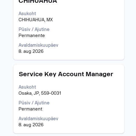
CHIHUAHUA
sisu
kuvamiseks
valige
Asukoht
tühikuklahviga.
CHIHUAHUA, MX
Püsiv / Ajutine
Permanente
Avaldamiskuupäev
8. aug 2026
Ametinimetus
Töö
Service Key Account Manager
teabe
täieliku
Asukoht
sisu
Osaka, JP, 559-0031
kuvamiseks
valige
Püsiv / Ajutine
tühikuklahviga.
Permanent
Avaldamiskuupäev
8. aug 2026