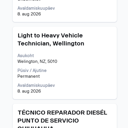
Avaldamiskuupäev
8. aug 2026
Ametinimetus
Töö
Light to Heavy Vehicle
teabe
Technician, Wellington
täieliku
sisu
Asukoht
kuvamiseks
Welington, NZ, 5010
valige
tühikuklahviga.
Püsiv / Ajutine
Permanent
Avaldamiskuupäev
8. aug 2026
Ametinimetus
Töö
TÉCNICO REPARADOR DIESÉL
teabe
PUNTO DE SERVICIO
täieliku