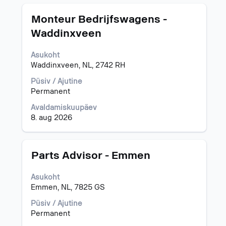
Ametinimetus
Töö
Monteur Bedrijfswagens -
teabe
Waddinxveen
täieliku
sisu
Asukoht
kuvamiseks
Waddinxveen, NL, 2742 RH
valige
tühikuklahviga.
Püsiv / Ajutine
Permanent
Avaldamiskuupäev
8. aug 2026
Ametinimetus
Töö
Parts Advisor - Emmen
teabe
täieliku
Asukoht
sisu
Emmen, NL, 7825 GS
kuvamiseks
valige
Püsiv / Ajutine
tühikuklahviga.
Permanent