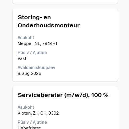
Ametinimetus
Töö
Storing- en
teabe
Onderhoudsmonteur
täieliku
sisu
Asukoht
kuvamiseks
Meppel, NL, 7944HT
valige
tühikuklahviga.
Püsiv / Ajutine
Vast
Avaldamiskuupäev
8. aug 2026
Ametinimetus
Töö
Serviceberater (m/w/d), 100 %
teabe
täieliku
Asukoht
sisu
Kloten, ZH, CH, 8302
kuvamiseks
valige
Püsiv / Ajutine
tühikuklahviga.
Unbefristet