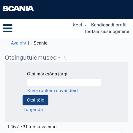
Keel
Kandidaadi profiil
Töötaja sisselogimine
(praegune
Avaleht
|
- Scania
leht)
Otsingutulemused -
"".
Otsi märksõna järgi
Kuva rohkem suvandeid
Tühjenda
Otsingutulemused
1-15 / 731 töö kuvamine
-