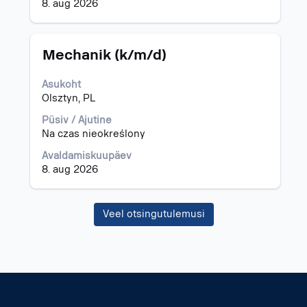
8. aug 2026
Ametinimetus
Töö
Mechanik (k/m/d)
teabe
täieliku
Asukoht
sisu
Olsztyn, PL
kuvamiseks
valige
Püsiv / Ajutine
tühikuklahviga.
Na czas nieokreślony
Avaldamiskuupäev
8. aug 2026
Veel otsingutulemusi