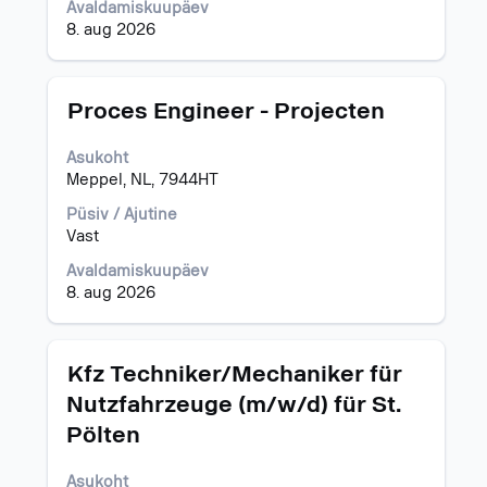
Avaldamiskuupäev
8. aug 2026
Ametinimetus
Töö
Proces Engineer - Projecten
teabe
täieliku
Asukoht
sisu
Meppel, NL, 7944HT
kuvamiseks
valige
Püsiv / Ajutine
tühikuklahviga.
Vast
Avaldamiskuupäev
8. aug 2026
Ametinimetus
Töö
Kfz Techniker/Mechaniker für
teabe
Nutzfahrzeuge (m/w/d) für St.
täieliku
Pölten
sisu
kuvamiseks
valige
Asukoht