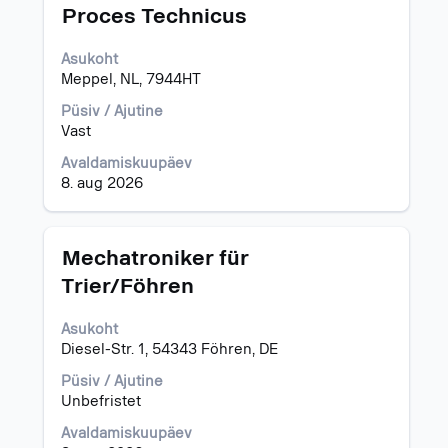
Ametinimetus
Töö
Proces Technicus
teabe
täieliku
Asukoht
sisu
Meppel, NL, 7944HT
kuvamiseks
valige
Püsiv / Ajutine
tühikuklahviga.
Vast
Avaldamiskuupäev
8. aug 2026
Ametinimetus
Töö
Mechatroniker für
teabe
Trier/Föhren
täieliku
sisu
Asukoht
kuvamiseks
Diesel-Str. 1, 54343 Föhren, DE
valige
tühikuklahviga.
Püsiv / Ajutine
Unbefristet
Avaldamiskuupäev