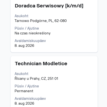
Ametinimetus
Töö
"".
Doradca Serwisowy [k/m/d]
teabe
1-
täieliku
15
Asukoht
sisu
/
Tarnowo Podgórne, PL, 62-080
kuvamiseks
731
valige
töö
Püsiv / Ajutine
tühikuklahviga.
kuvamine
Na czas nieokreślony
Töödeloendis
Avaldamiskuupäev
navigeerimiseks
8. aug 2026
kasutage
tabeldusklahvi.
Valige
töö
Ametinimetus
Töö
Technician Modletice
täisteabe
teabe
kuvamiseks.
täieliku
Asukoht
sisu
Řícany u Prahy, CZ, 251 01
kuvamiseks
valige
Püsiv / Ajutine
tühikuklahviga.
Permanent
Avaldamiskuupäev
8. aug 2026