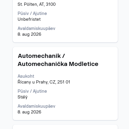
tühikuklahviga.
St. Pölten, AT, 3100
Püsiv / Ajutine
Unbefristet
Avaldamiskuupäev
8. aug 2026
Ametinimetus
Töö
Automechanik /
teabe
Automechanička Modletice
täieliku
sisu
Asukoht
kuvamiseks
Řícany u Prahy, CZ, 251 01
valige
tühikuklahviga.
Püsiv / Ajutine
Stálý
Avaldamiskuupäev
8. aug 2026