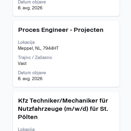
Datum objave
o
8. avg. 2026
delovnem
mestu.
Naziv
Izberite
Proces Engineer - Projecten
s
preslednico,
Lokacija
da
Meppel, NL, 7944HT
vidite
celotno
Trajno / Začasno
vsebino
Vast
podatkov
Datum objave
o
8. avg. 2026
delovnem
mestu.
Naziv
Izberite
Kfz Techniker/Mechaniker für
s
Nutzfahrzeuge (m/w/d) für St.
preslednico,
Pölten
da
vidite
celotno
Lokacija