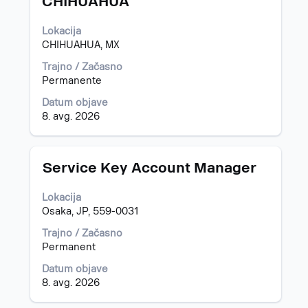
CHIHUAHUA
da
vidite
celotno
Lokacija
vsebino
CHIHUAHUA, MX
podatkov
Trajno / Začasno
o
Permanente
delovnem
mestu.
Datum objave
8. avg. 2026
Naziv
Izberite
Service Key Account Manager
s
preslednico,
Lokacija
da
Osaka, JP, 559-0031
vidite
celotno
Trajno / Začasno
vsebino
Permanent
podatkov
Datum objave
o
8. avg. 2026
delovnem
mestu.