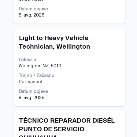
podatkov
Datum objave
o
8. avg. 2026
delovnem
mestu.
Naziv
Izberite
Light to Heavy Vehicle
s
Technician, Wellington
preslednico,
da
Lokacija
vidite
Welington, NZ, 5010
celotno
vsebino
Trajno / Začasno
podatkov
Permanent
o
delovnem
Datum objave
mestu.
8. avg. 2026
Naziv
Izberite
TÉCNICO REPARADOR DIESÉL
s
PUNTO DE SERVICIO
preslednico,