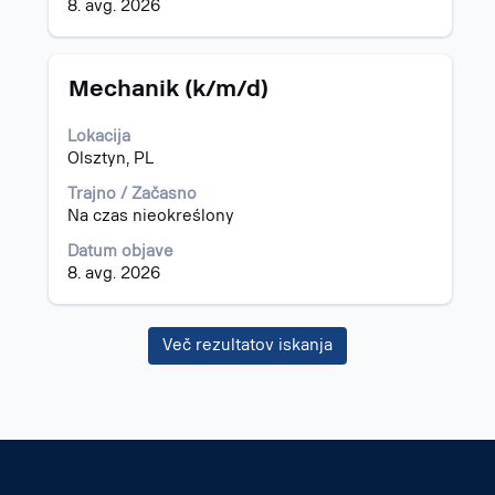
mestu.
8. avg. 2026
Naziv
Izberite
Mechanik (k/m/d)
s
preslednico,
Lokacija
da
Olsztyn, PL
vidite
celotno
Trajno / Začasno
vsebino
Na czas nieokreślony
podatkov
Datum objave
o
8. avg. 2026
delovnem
mestu.
Več rezultatov iskanja