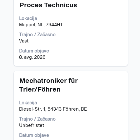
Naziv
Izberite
Proces Technicus
s
preslednico,
Lokacija
da
Meppel, NL, 7944HT
vidite
celotno
Trajno / Začasno
vsebino
Vast
podatkov
Datum objave
o
8. avg. 2026
delovnem
mestu.
Naziv
Izberite
Mechatroniker für
s
Trier/Föhren
preslednico,
da
Lokacija
vidite
Diesel-Str. 1, 54343 Föhren, DE
celotno
vsebino
Trajno / Začasno
podatkov
Unbefristet
o
delovnem
Datum objave