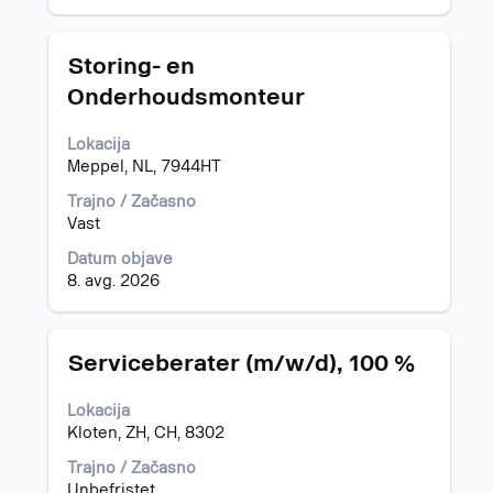
podrobnosti
mestu.
delovnega
mesta.
Naziv
Izberite
Storing- en
s
Onderhoudsmonteur
preslednico,
da
Lokacija
vidite
Meppel, NL, 7944HT
celotno
vsebino
Trajno / Začasno
podatkov
Vast
o
delovnem
Datum objave
mestu.
8. avg. 2026
Naziv
Izberite
Serviceberater (m/w/d), 100 %
s
preslednico,
Lokacija
da
Kloten, ZH, CH, 8302
vidite
celotno
Trajno / Začasno
vsebino
Unbefristet