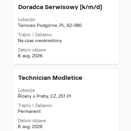
Naziv
Izberite
za
Doradca Serwisowy [k/m/d]
s
"".
preslednico,
Prikaz
Lokacija
da
od
Tarnowo Podgórne, PL, 62-080
vidite
1
celotno
do
Trajno / Začasno
vsebino
15
Na czas nieokreślony
podatkov
od
Datum objave
o
731
8. avg. 2026
delovnem
delovnih
mestu.
mest
Uporabite
tabulatorko
Naziv
Izberite
Technician Modletice
za
s
krmarjenje
preslednico,
Lokacija
do
da
Řícany u Prahy, CZ, 251 01
seznama
vidite
delovnih
celotno
Trajno / Začasno
mest.
vsebino
Permanent
Izberite
podatkov
Datum objave
pregled
o
8. avg. 2026
vseh
delovnem