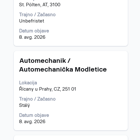
vsebino
St. Pölten, AT, 3100
podatkov
Trajno / Začasno
o
Unbefristet
delovnem
mestu.
Datum objave
8. avg. 2026
Naziv
Izberite
Automechanik /
s
Automechanička Modletice
preslednico,
da
Lokacija
vidite
Řícany u Prahy, CZ, 251 01
celotno
vsebino
Trajno / Začasno
podatkov
Stálý
o
delovnem
Datum objave
mestu.
8. avg. 2026