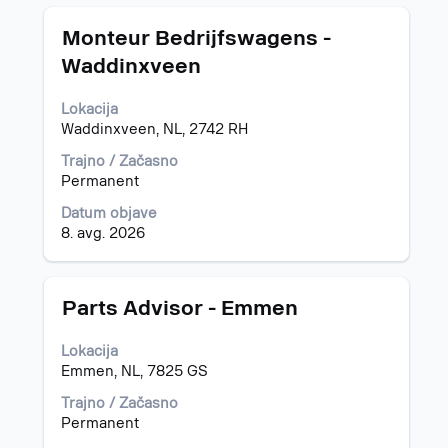
Naziv
Izberite
Monteur Bedrijfswagens -
s
Waddinxveen
preslednico,
da
Lokacija
vidite
Waddinxveen, NL, 2742 RH
celotno
vsebino
Trajno / Začasno
podatkov
Permanent
o
delovnem
Datum objave
mestu.
8. avg. 2026
Naziv
Izberite
Parts Advisor - Emmen
s
preslednico,
Lokacija
da
Emmen, NL, 7825 GS
vidite
celotno
Trajno / Začasno
vsebino
Permanent
podatkov