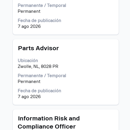
ver
Permanente / Temporal
el
Permanent
contenido
Fecha de publicación
completo
7 ago 2026
de
la
información
del
Título
Utilice
Parts Advisor
puesto.
la
barra
Ubicación
espaciadora
Zwolle, NL, 8028 PR
para
ver
Permanente / Temporal
el
Permanent
contenido
Fecha de publicación
completo
7 ago 2026
de
la
información
del
Título
Utilice
Information Risk and
puesto.
la
Compliance Officer
barra