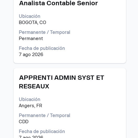
Título
Utilice
Analista Contable Senior
la
barra
Ubicación
espaciadora
BOGOTA, CO
para
ver
Permanente / Temporal
el
Permanent
contenido
Fecha de publicación
completo
7 ago 2026
de
la
información
del
Título
Utilice
APPRENTI ADMIN SYST ET
puesto.
la
RESEAUX
barra
espaciadora
Ubicación
para
Angers, FR
ver
el
Permanente / Temporal
contenido
CDD
completo
de
Fecha de publicación
la
7 ago 2026