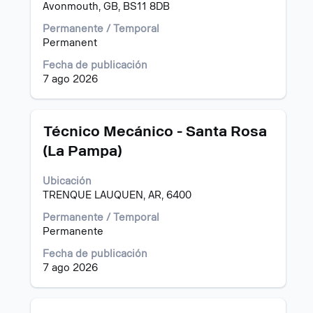
Avonmouth, GB, BS11 8DB
ver
el
Permanente / Temporal
contenido
Permanent
completo
de
Fecha de publicación
la
7 ago 2026
información
del
puesto.
Título
Utilice
Técnico Mecánico - Santa Rosa
la
(La Pampa)
barra
espaciadora
Ubicación
para
TRENQUE LAUQUEN, AR, 6400
ver
el
Permanente / Temporal
contenido
Permanente
completo
de
Fecha de publicación
la
7 ago 2026
información
del
puesto.