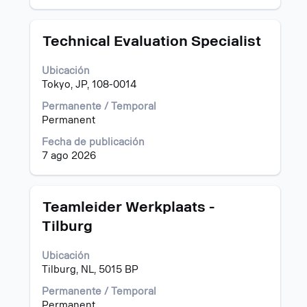
ver
la
todos
información
los
del
Título
Utilice
Technical Evaluation Specialist
detalles
puesto.
la
del
barra
Ubicación
puesto.
espaciadora
Tokyo, JP, 108-0014
para
ver
Permanente / Temporal
el
Permanent
contenido
Fecha de publicación
completo
7 ago 2026
de
la
información
del
Título
Utilice
Teamleider Werkplaats -
puesto.
la
Tilburg
barra
espaciadora
Ubicación
para
Tilburg, NL, 5015 BP
ver
el
Permanente / Temporal
contenido
Permanent