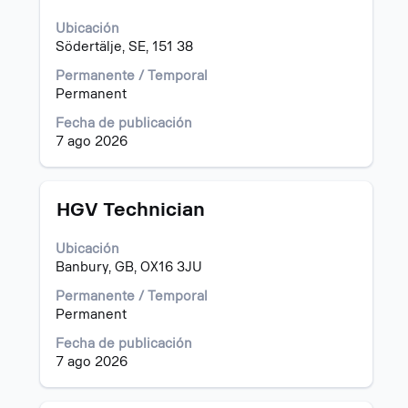
espaciadora
Ubicación
para
Södertälje, SE, 151 38
ver
el
Permanente / Temporal
contenido
Permanent
completo
de
Fecha de publicación
la
7 ago 2026
información
del
puesto.
Título
Utilice
HGV Technician
la
barra
Ubicación
espaciadora
Banbury, GB, OX16 3JU
para
ver
Permanente / Temporal
el
Permanent
contenido
Fecha de publicación
completo
7 ago 2026
de
la
información