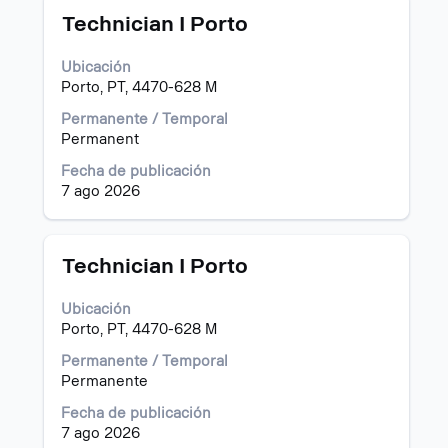
Título
Utilice
búsqueda
Technician I Porto
la
de
barra
"".
Ubicación
espaciadora
Mostrando
Porto, PT, 4470-628 M
para
1
ver
a
Permanente / Temporal
el
15
Permanent
contenido
de
Fecha de publicación
completo
754
7 ago 2026
de
puestos
la
Utilice
información
el
del
tabulador
Título
Utilice
Technician I Porto
puesto.
para
la
navegar
barra
Ubicación
por
espaciadora
Porto, PT, 4470-628 M
la
para
lista
ver
Permanente / Temporal
de
el
Permanente
puestos.
contenido
Fecha de publicación
Seleccione
completo
7 ago 2026
para
de