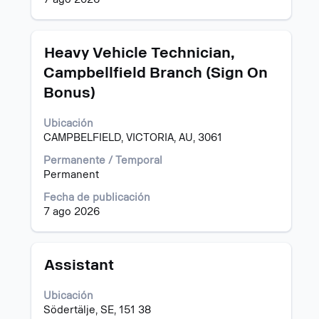
información
del
puesto.
Título
Utilice
Heavy Vehicle Technician,
la
Campbellfield Branch (Sign On
barra
Bonus)
espaciadora
para
ver
Ubicación
el
CAMPBELFIELD, VICTORIA, AU, 3061
contenido
Permanente / Temporal
completo
Permanent
de
la
Fecha de publicación
información
7 ago 2026
del
puesto.
Título
Utilice
Assistant
la
barra
Ubicación
espaciadora
Södertälje, SE, 151 38
para