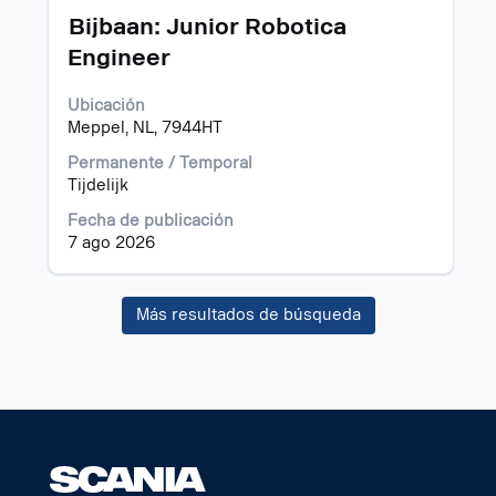
del
Título
Utilice
Bijbaan: Junior Robotica
puesto.
la
Engineer
barra
espaciadora
Ubicación
para
Meppel, NL, 7944HT
ver
el
Permanente / Temporal
contenido
Tijdelijk
completo
de
Fecha de publicación
la
7 ago 2026
información
del
puesto.
Más resultados de búsqueda