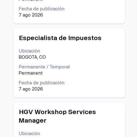
completo
de
Fecha de publicación
la
7 ago 2026
información
del
puesto.
Título
Utilice
Especialista de Impuestos
la
barra
Ubicación
espaciadora
BOGOTA, CO
para
ver
Permanente / Temporal
el
Permanent
contenido
Fecha de publicación
completo
7 ago 2026
de
la
información
del
Título
Utilice
HGV Workshop Services
puesto.
la
Manager
barra
espaciadora
Ubicación
para