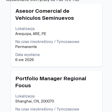
wyników
Tytuł
Zaznacz
dla
Asesor Comercial de
za
"".
Vehículos Seminuevos
pomocą
Wyświetlanie
spacji,
ofert
Lokalizacja
aby
pracy
Arequipa, ARE, PE
wyświetlić
od
pełną
1
Na czas nieokreślony / Tymczasowe
treść
do
Permanente
danych
15
oferty
z
Data wysłania
pracy.
753
6 sie 2026
Użyj
klawisza
Tab,
Tytuł
Zaznacz
Portfolio Manager Regional
aby
za
Focus
nawigować
pomocą
po
spacji,
liście
Lokalizacja
aby
ofert
Shanghai, CN, 200070
wyświetlić
pracy.
pełną
Na czas nieokreślony / Tymczasowe
Wybierz,