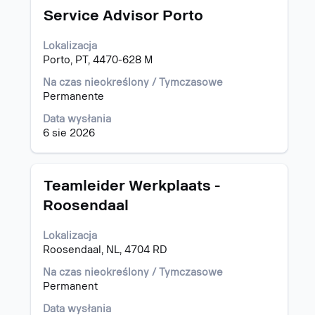
Tytuł
Zaznacz
Service Advisor Porto
za
pomocą
Lokalizacja
spacji,
Porto, PT, 4470-628 M
aby
wyświetlić
Na czas nieokreślony / Tymczasowe
pełną
Permanente
treść
Data wysłania
danych
6 sie 2026
oferty
pracy.
Tytuł
Zaznacz
Teamleider Werkplaats -
za
Roosendaal
pomocą
spacji,
Lokalizacja
aby
Roosendaal, NL, 4704 RD
wyświetlić
pełną
Na czas nieokreślony / Tymczasowe
treść
Permanent
danych
oferty
Data wysłania