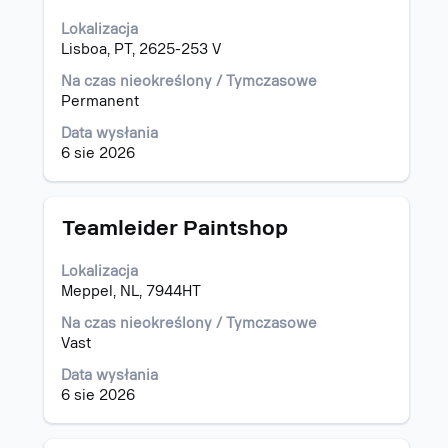
spacji,
Lokalizacja
aby
Lisboa, PT, 2625-253 V
wyświetlić
pełną
Na czas nieokreślony / Tymczasowe
treść
Permanent
danych
oferty
Data wysłania
pracy.
6 sie 2026
Tytuł
Zaznacz
Teamleider Paintshop
za
pomocą
Lokalizacja
spacji,
Meppel, NL, 7944HT
aby
wyświetlić
Na czas nieokreślony / Tymczasowe
pełną
Vast
treść
Data wysłania
danych
6 sie 2026
oferty
pracy.