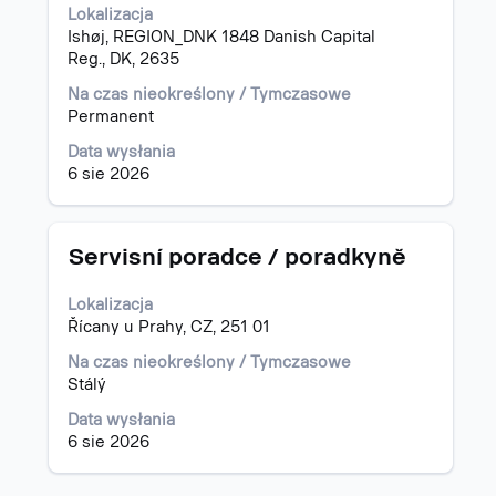
Lokalizacja
aby
Ishøj, REGION_DNK 1848 Danish Capital
wyświetlić
Reg., DK, 2635
pełną
treść
Na czas nieokreślony / Tymczasowe
danych
Permanent
oferty
pracy.
Data wysłania
6 sie 2026
Tytuł
Zaznacz
Servisní poradce / poradkyně
za
pomocą
Lokalizacja
spacji,
Řícany u Prahy, CZ, 251 01
aby
wyświetlić
Na czas nieokreślony / Tymczasowe
pełną
Stálý
treść
Data wysłania
danych
6 sie 2026
oferty
pracy.