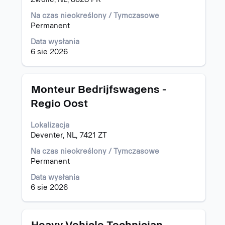
wyświetlić
pełną
Na czas nieokreślony / Tymczasowe
treść
Permanent
danych
oferty
Data wysłania
pracy.
6 sie 2026
Tytuł
Zaznacz
Monteur Bedrijfswagens -
za
Regio Oost
pomocą
spacji,
Lokalizacja
aby
Deventer, NL, 7421 ZT
wyświetlić
pełną
Na czas nieokreślony / Tymczasowe
treść
Permanent
danych
oferty
Data wysłania
pracy.
6 sie 2026
Tytuł
Zaznacz