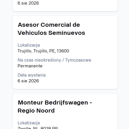
pracy.
6 sie 2026
Tytuł
Zaznacz
Asesor Comercial de
za
Vehiculos Seminuevos
pomocą
spacji,
Lokalizacja
aby
Trujillo, Trujillo, PE, 13600
wyświetlić
pełną
Na czas nieokreślony / Tymczasowe
treść
Permanente
danych
oferty
Data wysłania
pracy.
6 sie 2026
Tytuł
Zaznacz
Monteur Bedrijfswagen -
za
Regio Noord
pomocą
spacji,
Lokalizacja
aby
Zwolle, NL, 8028 PR