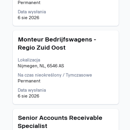
treść
Permanent
aby
danych
wyświetlić
oferty
Data wysłania
pełne
pracy.
6 sie 2026
szczegóły
oferty
pracy.
Tytuł
Zaznacz
Monteur Bedrijfswagens -
za
Regio Zuid Oost
pomocą
spacji,
Lokalizacja
aby
Nijmegen, NL, 6546 AS
wyświetlić
pełną
Na czas nieokreślony / Tymczasowe
treść
Permanent
danych
oferty
Data wysłania
pracy.
6 sie 2026
Tytuł
Zaznacz
Senior Accounts Receivable
za
Specialist
pomocą