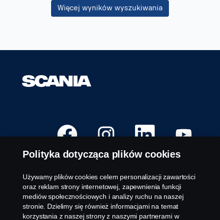
Więcej wyników wyszukiwania
O
O
O
O
t
t
t
t
w
w
w
w
i
i
i
i
Polityka dotycząca plików cookies
e
e
e
e
r
r
r
r
a
a
a
a
s
s
s
s
Używamy plików cookies celem personalizacji zawartości
i
i
i
i
Dostępne stanowiska
oraz reklam strony internetowej, zapewnienia funkcji
ę
ę
ę
ę
n
n
n
n
mediów społecznościowych i analizy ruchu na naszej
Lokalizacje kariery
a
a
a
a
stronie. Dzielimy się również informacjami na temat
n
n
n
n
Skontaktuj się z nami
o
o
o
o
korzystania z naszej strony z naszymi partnerami w