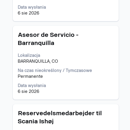
danych
oferty
Data wysłania
pracy.
6 sie 2026
Tytuł
Zaznacz
Asesor de Servicio -
za
Barranquilla
pomocą
spacji,
Lokalizacja
aby
BARRANQUILLA, CO
wyświetlić
pełną
Na czas nieokreślony / Tymczasowe
treść
Permanente
danych
oferty
Data wysłania
pracy.
6 sie 2026
Tytuł
Zaznacz
Reservedelsmedarbejder til
za
Scania Ishøj
pomocą
spacji,