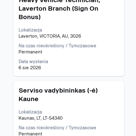
Heavy Vehicle Technician,
za
Laverton Branch (Sign On
pomocą
Bonus)
spacji,
aby
wyświetlić
Lokalizacja
pełną
Laverton, VICTORIA, AU, 3026
treść
Na czas nieokreślony / Tymczasowe
danych
Permanent
oferty
pracy.
Data wysłania
6 sie 2026
Tytuł
Zaznacz
Serviso vadybininkas (-ė)
za
Kaune
pomocą
spacji,
Lokalizacja
aby
Kaunas, LT, LT-54340
wyświetlić
pełną
Na czas nieokreślony / Tymczasowe
treść
Permanent