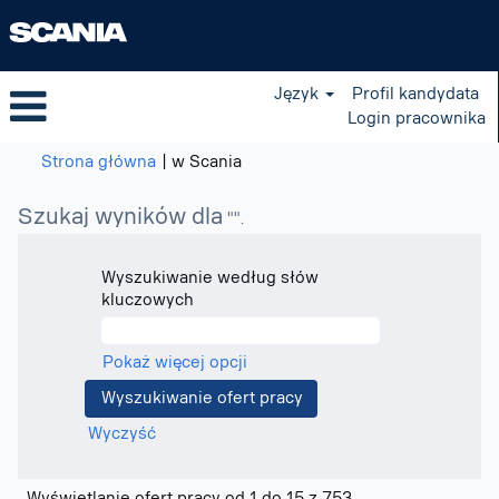
Język
Profil kandydata
Login pracownika
(bieżąca
Strona główna
|
w Scania
strona)
Szukaj wyników dla
"".
Wyszukiwanie według słów
kluczowych
Pokaż więcej opcji
Wyczyść
Szukaj
Wyświetlanie ofert pracy od 1 do 15 z 753