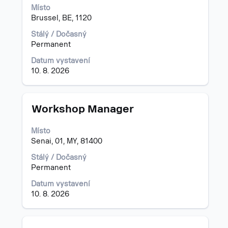
Místo
informací
Brussel, BE, 1120
o
profesi.
Stálý / Dočasný
Permanent
Datum vystavení
10. 8. 2026
Titul
Vyberte
Workshop Manager
mezerníkem
zobrazení
Místo
veškerých
Senai, 01, MY, 81400
informací
o
Stálý / Dočasný
profesi.
Permanent
Datum vystavení
10. 8. 2026