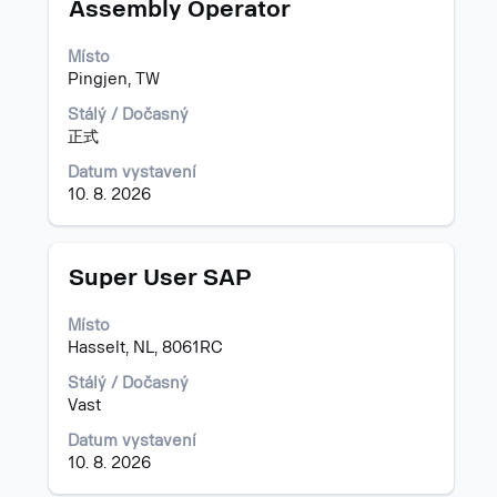
Titul
Vyberte
Assembly Operator
mezerníkem
zobrazení
Místo
veškerých
Pingjen, TW
informací
o
Stálý / Dočasný
profesi.
正式
Datum vystavení
10. 8. 2026
Titul
Vyberte
Super User SAP
mezerníkem
zobrazení
Místo
veškerých
Hasselt, NL, 8061RC
informací
o
Stálý / Dočasný
profesi.
Vast
Datum vystavení
10. 8. 2026