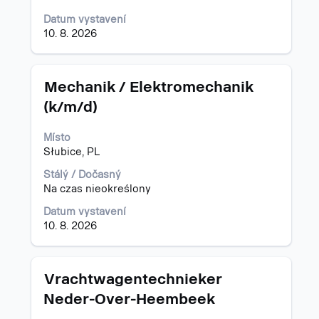
Datum vystavení
10. 8. 2026
Titul
Vyberte
Mechanik / Elektromechanik
mezerníkem
(k/m/d)
zobrazení
veškerých
Místo
informací
Słubice, PL
o
profesi.
Stálý / Dočasný
Na czas nieokreślony
Datum vystavení
10. 8. 2026
Titul
Vyberte
Vrachtwagentechnieker
mezerníkem
Neder-Over-Heembeek
zobrazení
veškerých