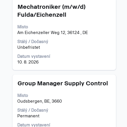
Titul
Vyberte
pro
Mechatroniker (m/w/d)
mezerníkem
"".
Fulda/Eichenzell
zobrazení
Zobrazení
veškerých
pracovních
Místo
informací
příležitostí:
Am Eichenzeller Weg 12, 36124 , DE
o
1
profesi.
až
Stálý / Dočasný
15
Unbefristet
z
723
Datum vystavení
Použijte
10. 8. 2026
klávesu
Tab
k
Titul
Vyberte
Group Manager Supply Control
navigaci
mezerníkem
v
zobrazení
Místo
seznamu
veškerých
Oudsbergen, BE, 3660
nabídky
informací
práce.
o
Stálý / Dočasný
Vyberte
profesi.
Permanent
zobrazení
kompletních
Datum vystavení