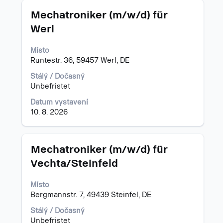
Titul
Vyberte
Mechatroniker (m/w/d) für
mezerníkem
Werl
zobrazení
veškerých
Místo
informací
Runtestr. 36, 59457 Werl, DE
o
profesi.
Stálý / Dočasný
Unbefristet
Datum vystavení
10. 8. 2026
Titul
Vyberte
Mechatroniker (m/w/d) für
mezerníkem
Vechta/Steinfeld
zobrazení
veškerých
Místo
informací
Bergmannstr. 7, 49439 Steinfel, DE
o
profesi.
Stálý / Dočasný
Unbefristet