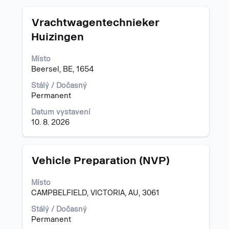
Titul
Vyberte
Vrachtwagentechnieker
mezerníkem
Huizingen
zobrazení
veškerých
Místo
informací
Beersel, BE, 1654
o
profesi.
Stálý / Dočasný
Permanent
Datum vystavení
10. 8. 2026
Titul
Vyberte
Vehicle Preparation (NVP)
mezerníkem
zobrazení
Místo
veškerých
CAMPBELFIELD, VICTORIA, AU, 3061
informací
o
Stálý / Dočasný
profesi.
Permanent