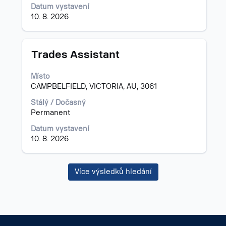
Datum vystavení
10. 8. 2026
Titul
Vyberte
Trades Assistant
mezerníkem
zobrazení
Místo
veškerých
CAMPBELFIELD, VICTORIA, AU, 3061
informací
o
Stálý / Dočasný
profesi.
Permanent
Datum vystavení
10. 8. 2026
Více výsledků hledání