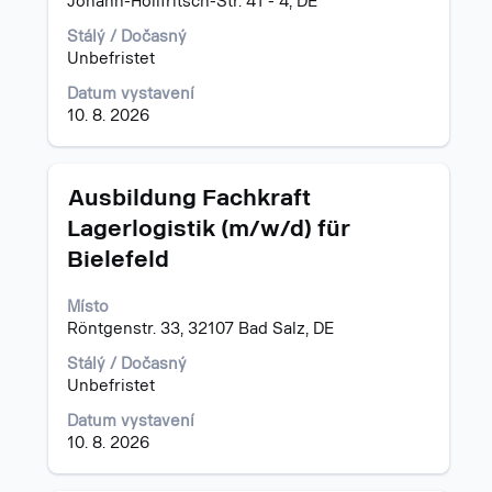
Johann-Höllfritsch-Str. 41 - 4, DE
Stálý / Dočasný
Unbefristet
Datum vystavení
10. 8. 2026
Titul
Vyberte
Ausbildung Fachkraft
mezerníkem
Lagerlogistik (m/w/d) für
zobrazení
Bielefeld
veškerých
informací
o
Místo
profesi.
Röntgenstr. 33, 32107 Bad Salz, DE
Stálý / Dočasný
Unbefristet
Datum vystavení
10. 8. 2026