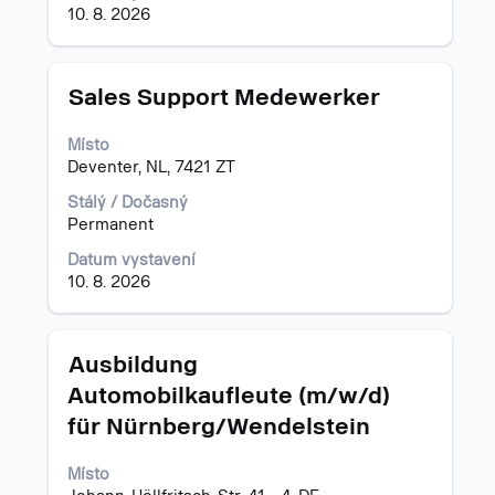
detailů
10. 8. 2026
pozice.
Titul
Vyberte
Sales Support Medewerker
mezerníkem
zobrazení
Místo
veškerých
Deventer, NL, 7421 ZT
informací
o
Stálý / Dočasný
profesi.
Permanent
Datum vystavení
10. 8. 2026
Titul
Vyberte
Ausbildung
mezerníkem
Automobilkaufleute (m/w/d)
zobrazení
für Nürnberg/Wendelstein
veškerých
informací
o
Místo
profesi.