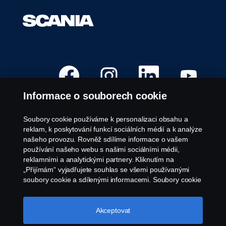
O
O
O
O
t
t
t
t
e
e
e
e
v
v
v
v
Informace o souborech cookie
ř
ř
ř
ř
e
e
e
e
s
s
s
s
e
e
e
e
Soubory cookie používáme k personalizaci obsahu a
n
n
n
n
Volná pracovní místa
reklam, k poskytování funkcí sociálních médií a k analýze
a
a
a
a
n
n
n
n
našeho provozu. Rovněž sdílíme informace o vašem
Kariérní místa
o
o
o
o
používání našeho webu s našimi sociálními médii,
v
v
v
v
Kontaktujte nás
é
é
é
é
reklamními a analytickými partnery. Kliknutím na
k
k
k
k
O společnosti Scania
„Přijímám“ vyjadřujete souhlas se všemi používanými
a
a
a
a
r
r
r
r
soubory cookie a sdílenými informacemi. Soubory cookie
t
t
t
t
můžete také spravovat kliknutím na „Nastavení souborů
ě
ě
ě
ě
Právní upozornění
cookie“ a výběrem kategorií, které chcete přijmout.
.
.
.
.
Podrobnější vysvětlení toho, jak používáme soubory
Akceptovat
Ochrana osobních údajů
cookie, naleznete v naší sekci věnované cookie, kterou
Soubory cookie